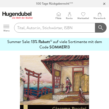
100 Tage Rückgaberecht***
Abholung in über 100 Filialen
Filiale
Konto
Merkzettel
Warenkorb
Hugendubel
Menu
Summer Sale:
13% Rabatt
auf viele Sortimente mit dem
12
mehr
Code
SOMMER13
erfahren