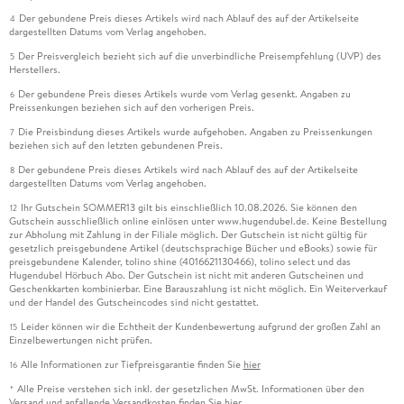
Der gebundene Preis dieses Artikels wird nach Ablauf des auf der Artikelseite
4
dargestellten Datums vom Verlag angehoben.
Der Preisvergleich bezieht sich auf die unverbindliche Preisempfehlung (UVP) des
5
Herstellers.
Der gebundene Preis dieses Artikels wurde vom Verlag gesenkt. Angaben zu
6
Preissenkungen beziehen sich auf den vorherigen Preis.
Die Preisbindung dieses Artikels wurde aufgehoben. Angaben zu Preissenkungen
7
beziehen sich auf den letzten gebundenen Preis.
Der gebundene Preis dieses Artikels wird nach Ablauf des auf der Artikelseite
8
dargestellten Datums vom Verlag angehoben.
Ihr Gutschein SOMMER13 gilt bis einschließlich 10.08.2026. Sie können den
12
Gutschein ausschließlich online einlösen unter www.hugendubel.de. Keine Bestellung
zur Abholung mit Zahlung in der Filiale möglich. Der Gutschein ist nicht gültig für
gesetzlich preisgebundene Artikel (deutschsprachige Bücher und eBooks) sowie für
preisgebundene Kalender, tolino shine (4016621130466), tolino select und das
Hugendubel Hörbuch Abo. Der Gutschein ist nicht mit anderen Gutscheinen und
Geschenkkarten kombinierbar. Eine Barauszahlung ist nicht möglich. Ein Weiterverkauf
und der Handel des Gutscheincodes sind nicht gestattet.
Leider können wir die Echtheit der Kundenbewertung aufgrund der großen Zahl an
15
Einzelbewertungen nicht prüfen.
Alle Informationen zur Tiefpreisgarantie finden Sie
hier
16
Alle Preise verstehen sich inkl. der gesetzlichen MwSt. Informationen über den
*
Versand und anfallende Versandkosten finden Sie
hier