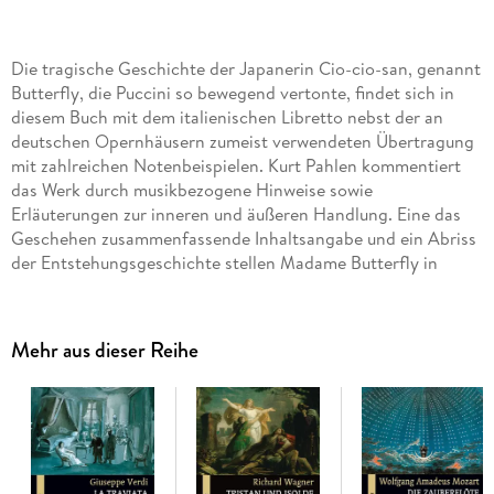
Die tragische Geschichte der Japanerin Cio-cio-san, genannt
Butterfly, die Puccini so bewegend vertonte, findet sich in
diesem Buch mit dem italienischen Libretto nebst der an
deutschen Opernhäusern zumeist verwendeten Übertragung
mit zahlreichen Notenbeispielen. Kurt Pahlen kommentiert
das Werk durch musikbezogene Hinweise sowie
Erläuterungen zur inneren und äußeren Handlung. Eine das
Geschehen zusammenfassende Inhaltsangabe und ein Abriss
der Entstehungsgeschichte stellen Madame Butterfly in
einen Zusammenhang mit dem Gesamtschaffen des
Komponisten und seiner Biografie und bieten ausführliche,
reich illustrierte Informationen über diese Oper.
Mehr aus dieser Reihe
Puccini had hardly finished his work on 'Tosca' in 1900 and
seen its first performances when a new potential opera
subject attracted his attention during a theatre visit in
London: the play staged was 'Madame Butterfly. Tragedy of a
Japanese Woman'. At the beginning of 1904, the musical
setting of this subject matter was completed - the work was a