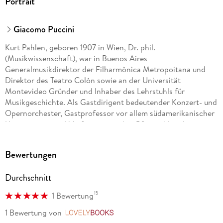
Portrait
Giacomo Puccini
Kurt Pahlen, geboren 1907 in Wien, Dr. phil.
(Musikwissenschaft), war in Buenos Aires
Generalmusikdirektor der Filharmònica Metropoitana und
Direktor des Teatro Colón sowie an der Universität
Montevideo Gründer und Inhaber des Lehrstuhls für
Musikgeschichte. Als Gastdirigent bedeutender Konzert- und
Opernorchester, Gastprofessor vor allem südamerikanischer
Universitäten und Verfasser von über 50 in zahlreiche
Sprachen übersetzten Büchern mit breit gefächerter
Thematik, erwarb er sich einen internationationalen Ruf als
Bewertungen
Pionier des Musiklebens. Sein besonderes Engagement gilt
mit jährlich mehr als 200 Vorträgen der einführenden
Durchschnitt
Vermittlung des Opernrepertoires an ein breites Publikum.
1994 wurde er von der Universität Buenos Aires zum
15
1 Bewertung
Ehrendoktor ernanernannt.
1 Bewertung
von
LovelyBooks