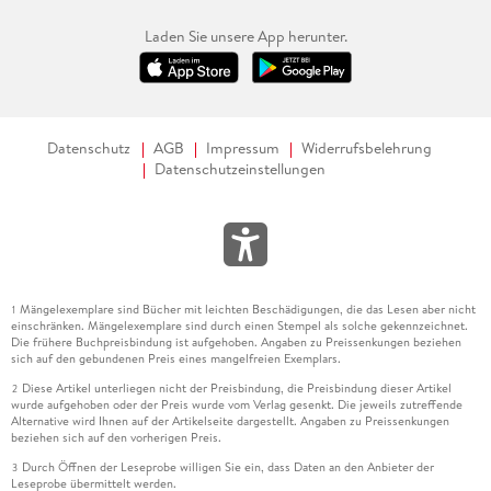
Laden Sie unsere App herunter.
Datenschutz
AGB
Impressum
Widerrufsbelehrung
Datenschutzeinstellungen
Mängelexemplare sind Bücher mit leichten Beschädigungen, die das Lesen aber nicht
1
einschränken. Mängelexemplare sind durch einen Stempel als solche gekennzeichnet.
Die frühere Buchpreisbindung ist aufgehoben. Angaben zu Preissenkungen beziehen
sich auf den gebundenen Preis eines mangelfreien Exemplars.
Diese Artikel unterliegen nicht der Preisbindung, die Preisbindung dieser Artikel
2
wurde aufgehoben oder der Preis wurde vom Verlag gesenkt. Die jeweils zutreffende
Alternative wird Ihnen auf der Artikelseite dargestellt. Angaben zu Preissenkungen
beziehen sich auf den vorherigen Preis.
Durch Öffnen der Leseprobe willigen Sie ein, dass Daten an den Anbieter der
3
Leseprobe übermittelt werden.