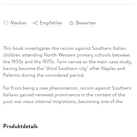
Merken
Empfehlen
Bewerten
This book investigates the racism against Southern Italian
children attending North-Western primary schools between
the 1950s and the 1970s. Turin serves as the main case study,
having become the "third Southern city" after Naples and
Palermo during the considered period.
Far from being a new phenomenon, racism against Southern
Italians gained renewed prominence in the context of the
post-war mass internal migrations, becoming one of the
pillars of the process of nation-rebuilding. However, in spite
of its relevance, it has not received the attention it deserves.
Produktdetails
By drawing on a wide range of sources - printed, archival,
photographic, and oral - and situating itself at the