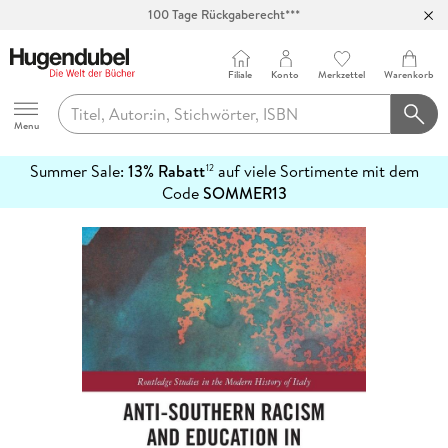
100 Tage Rückgaberecht***
Abholung in über 100 Filialen
Filiale
Konto
Merkzettel
Warenkorb
Hugendubel
Menu
Summer Sale:
13% Rabatt
auf viele Sortimente mit dem
12
mehr
Code
SOMMER13
erfahren