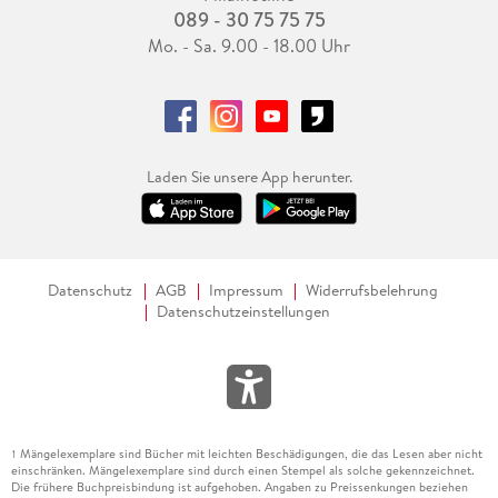
089 - 30 75 75 75
Mo. - Sa. 9.00 - 18.00 Uhr
Laden Sie unsere App herunter.
Datenschutz
AGB
Impressum
Widerrufsbelehrung
Datenschutzeinstellungen
Mängelexemplare sind Bücher mit leichten Beschädigungen, die das Lesen aber nicht
1
einschränken. Mängelexemplare sind durch einen Stempel als solche gekennzeichnet.
Die frühere Buchpreisbindung ist aufgehoben. Angaben zu Preissenkungen beziehen