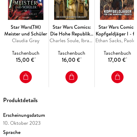
wird.
Was sie allerdings nicht ahnen kann, ist, dass Darth Vader
nicht nur von seiner Vergangenheit beeinflusst wird.
Star Wars(TM)
Star Wars Comics:
Star Wars Comics:
Dieser Band enthält US-STAR WARS: Darth Vader (2020)
Meister und Schüler
Die Hohe Republik -
Kopfgeldjäger I - f
#23-27
Claudia Gray
Die Schatten der
Charles Soule, Ibrahim Roberson, Jethro Morales, David Messina, Marika Cresta
eine Handvoll
Ethan Sacks
Starlight
Credits
Taschenbuch
Taschenbuch
Taschenbuch
15,00 €
16,00 €
17,00 €
*
*
*
Produktdetails
Erscheinungsdatum
10. Oktober 2023
Sprache