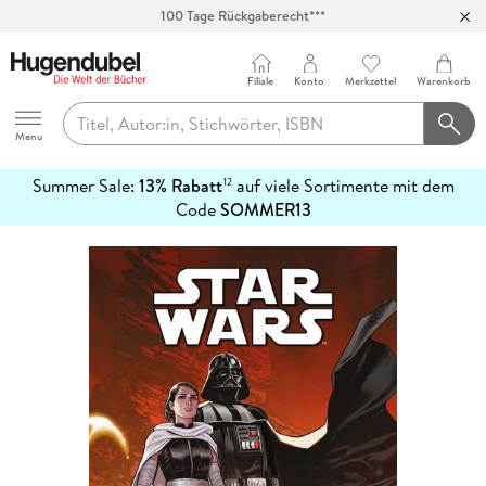
100 Tage Rückgaberecht***
Abholung in über 100 Filialen
Filiale
Konto
Merkzettel
Warenkorb
Hugendubel
Menu
Summer Sale:
13% Rabatt
auf viele Sortimente mit dem
12
mehr
Code
SOMMER13
erfahren