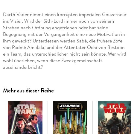
Darth Vader nimmt einen korrupten imperialen Gouverneur
ins Visier. Wird der Sith-Lord immer noch von seinem
Streben nach Ordnung angetrieben oder hat seine
Begegnung mit der Vergangenheit eine neue Motivation in
ihm geweckt? Unterdessen werden Sabé, die frühere Zofe
von Padmé Amidala, und der Attentäter Ochi von Bestoon
ein Team, das unterschiedlicher nicht sein könnte. Wer wird
wohl überleben, wenn diese Zweckgemeinschaft
auseinanderbricht?
Inhalt: US-Star Wars: Darth Vader (2020) #23-27
IST ANAKIN SKYWALKER WIRKLICH TOT?
Sabé, die frühere Leibwächterin und Zofe von Königin
Mehr aus dieser Reihe
Amidala, glaubt zu wissen, wer sich hinter der Maske des
Sith-Lords Darth Vader verbirgt. Als Doppelgängerin und
Schatten der verstorbenen Padmé Amidala, kennt sie all
deren Geheimnisse.
Durch dieses Wissen fühlt sich Sabé sicher, verbündetet sich
mit Vader und bittet ihn um Hilfe. Sie ist fest davon
überzeugt, dass der Teil, der noch Anakin ist, sie unterstützen