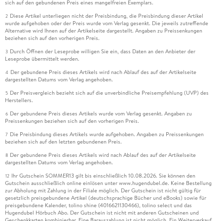
sich auf den gebundenen Preis eines mangelfreien Exemplars.
Diese Artikel unterliegen nicht der Preisbindung, die Preisbindung dieser Artikel
2
wurde aufgehoben oder der Preis wurde vom Verlag gesenkt. Die jeweils zutreffende
Alternative wird Ihnen auf der Artikelseite dargestellt. Angaben zu Preissenkungen
beziehen sich auf den vorherigen Preis.
Durch Öffnen der Leseprobe willigen Sie ein, dass Daten an den Anbieter der
3
Leseprobe übermittelt werden.
Der gebundene Preis dieses Artikels wird nach Ablauf des auf der Artikelseite
4
dargestellten Datums vom Verlag angehoben.
Der Preisvergleich bezieht sich auf die unverbindliche Preisempfehlung (UVP) des
5
Herstellers.
Der gebundene Preis dieses Artikels wurde vom Verlag gesenkt. Angaben zu
6
Preissenkungen beziehen sich auf den vorherigen Preis.
Die Preisbindung dieses Artikels wurde aufgehoben. Angaben zu Preissenkungen
7
beziehen sich auf den letzten gebundenen Preis.
Der gebundene Preis dieses Artikels wird nach Ablauf des auf der Artikelseite
8
dargestellten Datums vom Verlag angehoben.
Ihr Gutschein SOMMER13 gilt bis einschließlich 10.08.2026. Sie können den
12
Gutschein ausschließlich online einlösen unter www.hugendubel.de. Keine Bestellung
zur Abholung mit Zahlung in der Filiale möglich. Der Gutschein ist nicht gültig für
gesetzlich preisgebundene Artikel (deutschsprachige Bücher und eBooks) sowie für
preisgebundene Kalender, tolino shine (4016621130466), tolino select und das
Hugendubel Hörbuch Abo. Der Gutschein ist nicht mit anderen Gutscheinen und
Geschenkkarten kombinierbar. Eine Barauszahlung ist nicht möglich. Ein Weiterverkauf