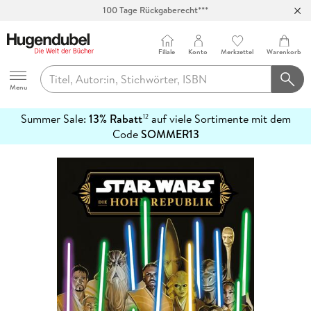
100 Tage Rückgaberecht***
Abholung in über 100 Filialen
Filiale
Konto
Merkzettel
Warenkorb
Hugendubel
Menu
Summer Sale:
13% Rabatt
auf viele Sortimente mit dem
12
mehr
Code
SOMMER13
erfahren