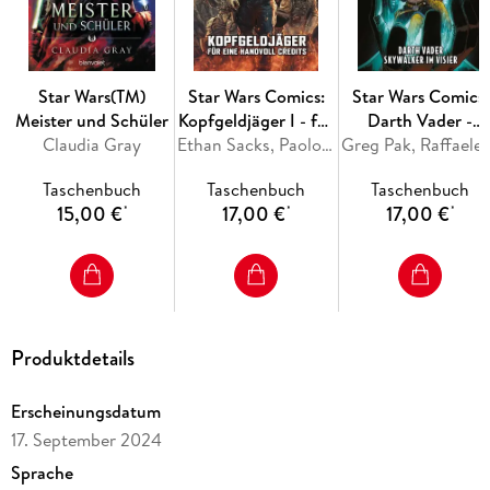
Dieser Band enthält US-STAR WARS: The High Republic:
Shadows of Starlight (2023) #1-4
Star Wars(TM)
Star Wars Comics:
Star Wars Comics:
Meister und Schüler
Kopfgeldjäger I - für
Darth Vader -
Claudia Gray
eine Handvoll
Ethan Sacks, Paolo Villanelli
Skywalker im Visie
Greg Pa
Credits
Taschenbuch
Taschenbuch
Taschenbuch
15,00 €
17,00 €
17,00 €
*
*
*
Produktdetails
Erscheinungsdatum
17. September 2024
Sprache