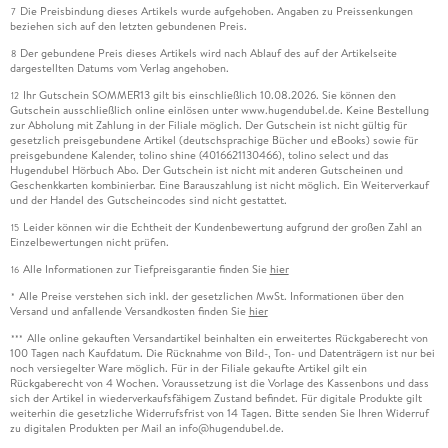
Die Preisbindung dieses Artikels wurde aufgehoben. Angaben zu Preissenkungen
7
beziehen sich auf den letzten gebundenen Preis.
Der gebundene Preis dieses Artikels wird nach Ablauf des auf der Artikelseite
8
dargestellten Datums vom Verlag angehoben.
Ihr Gutschein SOMMER13 gilt bis einschließlich 10.08.2026. Sie können den
12
Gutschein ausschließlich online einlösen unter www.hugendubel.de. Keine Bestellung
zur Abholung mit Zahlung in der Filiale möglich. Der Gutschein ist nicht gültig für
gesetzlich preisgebundene Artikel (deutschsprachige Bücher und eBooks) sowie für
preisgebundene Kalender, tolino shine (4016621130466), tolino select und das
Hugendubel Hörbuch Abo. Der Gutschein ist nicht mit anderen Gutscheinen und
Geschenkkarten kombinierbar. Eine Barauszahlung ist nicht möglich. Ein Weiterverkauf
und der Handel des Gutscheincodes sind nicht gestattet.
Leider können wir die Echtheit der Kundenbewertung aufgrund der großen Zahl an
15
Einzelbewertungen nicht prüfen.
Alle Informationen zur Tiefpreisgarantie finden Sie
hier
16
Alle Preise verstehen sich inkl. der gesetzlichen MwSt. Informationen über den
*
Versand und anfallende Versandkosten finden Sie
hier
Alle online gekauften Versandartikel beinhalten ein erweitertes Rückgaberecht von
***
100 Tagen nach Kaufdatum. Die Rücknahme von Bild-, Ton- und Datenträgern ist nur bei
noch versiegelter Ware möglich. Für in der Filiale gekaufte Artikel gilt ein
Rückgaberecht von 4 Wochen. Voraussetzung ist die Vorlage des Kassenbons und dass
sich der Artikel in wiederverkaufsfähigem Zustand befindet. Für digitale Produkte gilt
weiterhin die gesetzliche Widerrufsfrist von 14 Tagen. Bitte senden Sie Ihren Widerruf
zu digitalen Produkten per Mail an info@hugendubel.de.