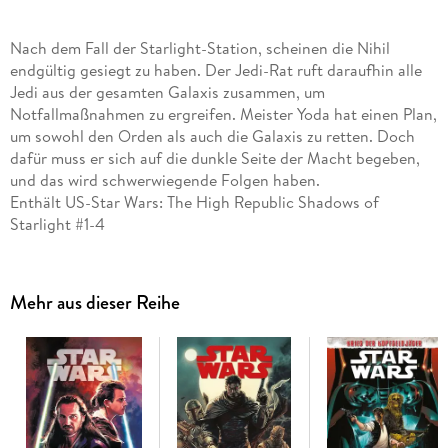
Nach dem Fall der Starlight-Station, scheinen die Nihil
endgültig gesiegt zu haben. Der Jedi-Rat ruft daraufhin alle
Jedi aus der gesamten Galaxis zusammen, um
Notfallmaßnahmen zu ergreifen. Meister Yoda hat einen Plan,
um sowohl den Orden als auch die Galaxis zu retten. Doch
dafür muss er sich auf die dunkle Seite der Macht begeben,
und das wird schwerwiegende Folgen haben.
Enthält US-Star Wars: The High Republic Shadows of
Starlight #1-4
EIN VERZWEIFELTER PLAN
Mit der Zerstörung der Starlight-Station, einer Raumstation,
die Hoffnung und Einheit symbolisieren sollte, erreichen die
Mehr aus dieser Reihe
Nihil auf ihrem Weg, die Republik zu zerschlagen, einen
weiteren Höhepunkt. Der Rat der Jedi ruft daraufhin alle
Ordensmitglieder zurück nach Coruscant, um
Notfallmaßnahmen zu ergreifen und die Republik vor dem
Untergang zu bewahren. Meister Yoda hat einen Plan, wie die
Bedrohung abgewendet werden kann. Doch der beinhaltet
Hilfe der dunklen Seite der Macht . . .