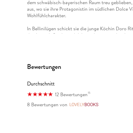
dem schwäbisch-bayerischen Raum treu geblieben, a
aus, wo sie ihre Protagonistin im südlichen Dolce V
Wohlfühlcharakter.
In Bellinilügen schickt sie die junge Köchin Doro R
den Lago di Garda, und dabei geht es gewohnt krimi
Seit drei Jahren ist die Autorin Mitglied der »Mör
Bewertungen
Durchschnitt
15
12 Bewertungen
8 Bewertungen
von
LovelyBooks