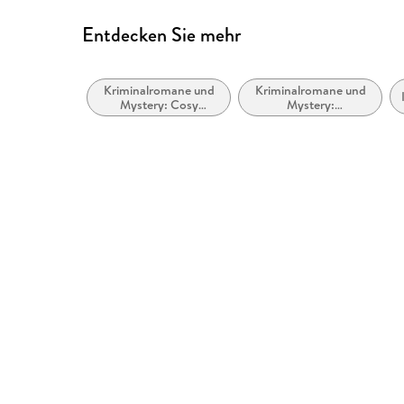
Entdecken Sie mehr
Kriminalromane und
Kriminalromane und
Mystery: Cosy
Mystery:
Mystery
Privatdetektiv /
Amateurdetektive