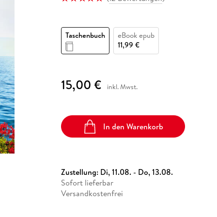
Fremdsprachige Bücher
n Lernhilfen
 Jugendbücher
eiber
Hörbuch Downloads im Bundle
cher
 Vergleich
 Puzzlezubehör
Lernen
New Adult
STABILO
Taschenbücher
hilfen
hriller
 Backen
er
lender
Ratgeber
Taschenbuch
eBook epub
op
hriller
Romance
11,99 €
Sachbücher
precher:innen
Science Fiction
15,00 €
inkl. Mwst.
Fremdsprachige Bücher
In den Warenkorb
Zustellung:
Di, 11.08. - Do, 13.08.
Sofort lieferbar
Versandkostenfrei