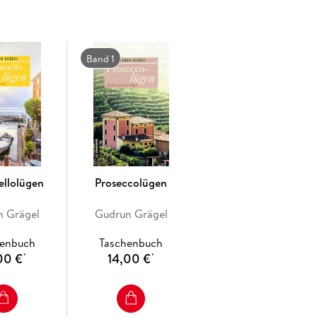
Band 1
ellolügen
Proseccolügen
n Grägel
Gudrun Grägel
henbuch
Taschenbuch
00 €
14,00 €
*
*