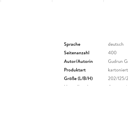
Sprache
deutsch
Seitenanzahl
400
Autor/Autorin
Gudrun G
Produktart
kartoniert
Größe (L/B/H)
202/125/
Herstelleradresse
Gmeiner-V
info@gmei