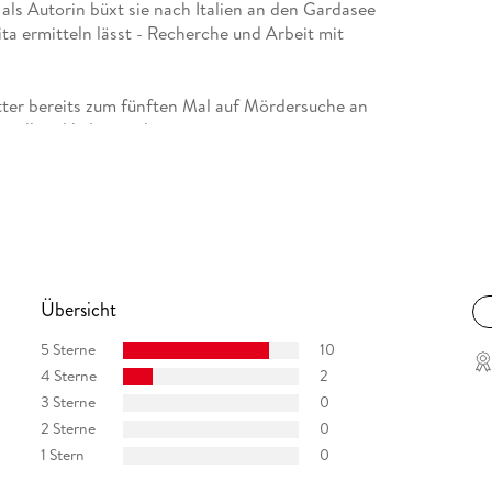
ls Autorin büxt sie nach Italien an den Gardasee
ita ermitteln lässt - Recherche und Arbeit mit
itter bereits zum fünften Mal auf Mördersuche an
nell und kulinarisch zu.
derischen Schwestern«.
Übersicht
5 Sterne
10
4 Sterne
2
3 Sterne
0
2 Sterne
0
1 Stern
0