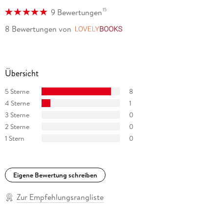
15
9 Bewertungen
Seit drei Jahren ist die Autorin Mitglied der »Mörderischen
Schwestern«.
8 Bewertungen
von
LovelyBooks
Übersicht
5 Sterne
8
4 Sterne
1
3 Sterne
0
2 Sterne
0
1 Stern
0
Eigene Bewertung schreiben
Zur Empfehlungsrangliste