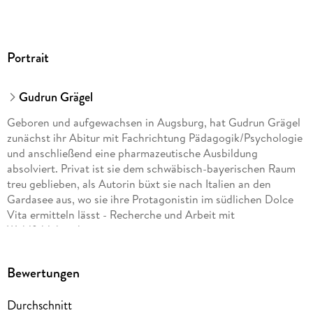
Portrait
Gudrun Grägel
Geboren und aufgewachsen in Augsburg, hat Gudrun Grägel
zunächst ihr Abitur mit Fachrichtung Pädagogik/Psychologie
und anschließend eine pharmazeutische Ausbildung
absolviert. Privat ist sie dem schwäbisch-bayerischen Raum
treu geblieben, als Autorin büxt sie nach Italien an den
Gardasee aus, wo sie ihre Protagonistin im südlichen Dolce
Vita ermitteln lässt - Recherche und Arbeit mit
Wohlfühlcharakter.
In "Bellinilügen" schickt sie die junge Köchin Doro Ritter
Bewertungen
bereits zum fünften Mal auf Mördersuche an den Lago di
Garda, und dabei geht es gewohnt kriminell und kulinarisch
Durchschnitt
zu.