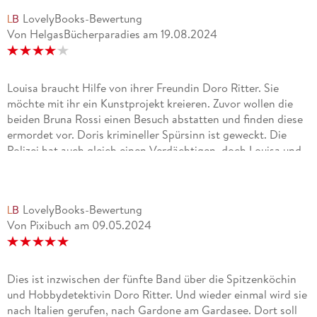
LovelyBooks-Bewertung
Von HelgasBücherparadies
am
19.08.2024
Louisa braucht Hilfe von ihrer Freundin Doro Ritter. Sie
möchte mit ihr ein Kunstprojekt kreieren. Zuvor wollen die
beiden Bruna Rossi einen Besuch abstatten und finden diese
ermordet vor. Doris krimineller Spürsinn ist geweckt. Die
Polizei hat auch gleich einen Verdächtigen, doch Louisa und
Doro glauben an seine Unschuld und machen sich auf die
Suche nach dem Täter. Es ist keine leichte Aufgabe und Doro
gerät mal wieder in Gefahr. Bereits zum fünften Mal wird
LovelyBooks-Bewertung
Doro in einen Mordfall am Gardasee verwickelt. Sie kann es
Von Pixibuch
am
09.05.2024
einfach nicht lassen, sich nicht einzumischen. Es gibt aber
auch einen Verdächtigen zu entlasten. Das Ganze spielt am
schönen Gardasee und man möchte sich sofort an den Ort
begeben. Doro und Louisa haben so viel mit dem Mordfall zu
Dies ist inzwischen der fünfte Band über die Spitzenköchin
tun, da rückt Louisas Auftrag gänzlich in den
und Hobbydetektivin Doro Ritter. Und wieder einmal wird sie
Hintergrund. Hier stehen die Ermittlungen im
nach Italien gerufen, nach Gardone am Gardasee. Dort soll