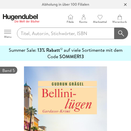
Abholung in über 100 Filialen
Filiale
Konto
Merkzettel
Warenkorb
Hugendubel
Menu
Summer Sale:
13% Rabatt
auf viele Sortimente mit dem
12
mehr
Code
SOMMER13
erfahren
Band 5