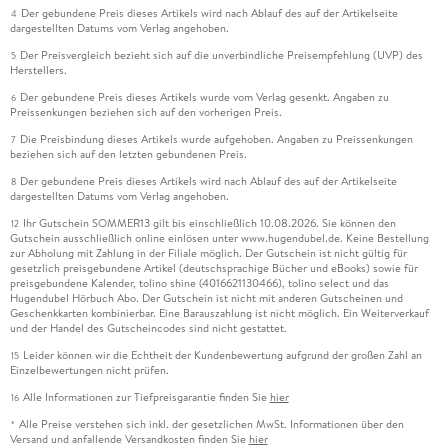
Der gebundene Preis dieses Artikels wird nach Ablauf des auf der Artikelseite
4
dargestellten Datums vom Verlag angehoben.
Der Preisvergleich bezieht sich auf die unverbindliche Preisempfehlung (UVP) des
5
Herstellers.
Der gebundene Preis dieses Artikels wurde vom Verlag gesenkt. Angaben zu
6
Preissenkungen beziehen sich auf den vorherigen Preis.
Die Preisbindung dieses Artikels wurde aufgehoben. Angaben zu Preissenkungen
7
beziehen sich auf den letzten gebundenen Preis.
Der gebundene Preis dieses Artikels wird nach Ablauf des auf der Artikelseite
8
dargestellten Datums vom Verlag angehoben.
Ihr Gutschein SOMMER13 gilt bis einschließlich 10.08.2026. Sie können den
12
Gutschein ausschließlich online einlösen unter www.hugendubel.de. Keine Bestellung
zur Abholung mit Zahlung in der Filiale möglich. Der Gutschein ist nicht gültig für
gesetzlich preisgebundene Artikel (deutschsprachige Bücher und eBooks) sowie für
preisgebundene Kalender, tolino shine (4016621130466), tolino select und das
Hugendubel Hörbuch Abo. Der Gutschein ist nicht mit anderen Gutscheinen und
Geschenkkarten kombinierbar. Eine Barauszahlung ist nicht möglich. Ein Weiterverkauf
und der Handel des Gutscheincodes sind nicht gestattet.
Leider können wir die Echtheit der Kundenbewertung aufgrund der großen Zahl an
15
Einzelbewertungen nicht prüfen.
Alle Informationen zur Tiefpreisgarantie finden Sie
hier
16
Alle Preise verstehen sich inkl. der gesetzlichen MwSt. Informationen über den
*
Versand und anfallende Versandkosten finden Sie
hier