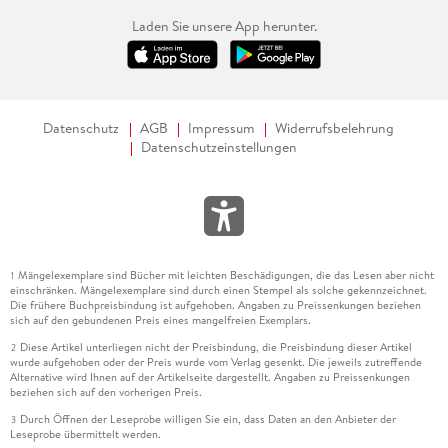
Laden Sie unsere App herunter.
Datenschutz
AGB
Impressum
Widerrufsbelehrung
Datenschutzeinstellungen
Mängelexemplare sind Bücher mit leichten Beschädigungen, die das Lesen aber nicht
1
einschränken. Mängelexemplare sind durch einen Stempel als solche gekennzeichnet.
Die frühere Buchpreisbindung ist aufgehoben. Angaben zu Preissenkungen beziehen
sich auf den gebundenen Preis eines mangelfreien Exemplars.
Diese Artikel unterliegen nicht der Preisbindung, die Preisbindung dieser Artikel
2
wurde aufgehoben oder der Preis wurde vom Verlag gesenkt. Die jeweils zutreffende
Alternative wird Ihnen auf der Artikelseite dargestellt. Angaben zu Preissenkungen
beziehen sich auf den vorherigen Preis.
Durch Öffnen der Leseprobe willigen Sie ein, dass Daten an den Anbieter der
3
Leseprobe übermittelt werden.