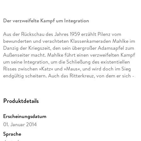
Der verzweifelte Kampf um Integration
Aus der Rückschau des Jahres 1959 erzählt Pilenz vom
bewunderten und verachteten Klassenkameraden Mahlke im
Danzig der Kriegszeit, den sein übergroßer Adamsapfel zum
Außenseiter macht. Mahlke führt einen verzweifelten Kampf
um seine Integration, um die Schließung des existentiellen
Risses zwischen »Katz« und »Maus«, und wird doch im Sieg
endgültig scheitern. Auch das Ritterkreuz, von dem er sich -
Perversion der Zeit gemäß - Erlösung durch Bedeckung seiner
Blöße erhofft, verhilft ihm nicht zum Frieden mit der Welt.
Produktdetails
»Die große Danzig-Saga, als deren zweites, aber gewiß nicht
letztes Stück 'Katz und Maus' sich darstellt, ist eine Suche
Erscheinungsdatum
nach dem verlorenen Raum. Unerreichbar und
unerschöpflich, doch deutlich wie Vineta in der Flut, liegt
01. Januar 2014
Danzig auf dem Grund dieser Prosa da. « Hans Magnus
Sprache
Enzensberger