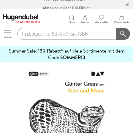
Abholung in über 100 Filialen
Filiale
Konto
Merkzettel
Warenkorb
Hugendubel
Menu
Summer Sale:
13% Rabatt
auf viele Sortimente mit dem
12
mehr
Code
SOMMER13
erfahren