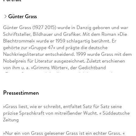
Günter Grass
Günter Grass (1927 2015) wurde in Danzig geboren und war
Schriftsteller, Bildhauer und Grafiker. Mit dem Roman »Die
Blechtrommel« wurde er 1959 schlagartig berühmt. Er
gehörte zur »Gruppe 47« und prägte die deutsche
Nachkriegsliteratur entscheidend. 1999 wurde Grass mit dem
Nobelpreis für Literatur ausgezeichnet. Zuletzt erschienen
von ihm u. a. »Grimms Wörter«, der Gedichtband
»Eintagsfliegen« und die illustrierte Jubiläumsausgabe seines
1963 erstmals publizierten Romans »Hundejahre«.
Pressestimmen
»Grass liest, wie er schreibt, entfaltet Satz für Satz seine
präzise Sprachkraft von mitreißender Wucht. « Süddeutsche
Zeitung
»Nur ein von Grass gelesener Grass ist ein echter Grass. «