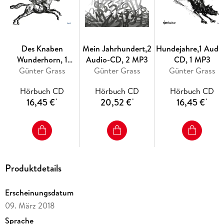
Des Knaben
Mein Jahrhundert,2
Hundejahre,1 Audi
Wunderhorn, 1
Audio-CD, 2 MP3
CD, 1 MP3
Audio-CD, 1 MP3
Günter Grass
Günter Grass
Günter Grass
Hörbuch CD
Hörbuch CD
Hörbuch CD
16,45 €
20,52 €
16,45 €
*
*
*
Produktdetails
Erscheinungsdatum
09. März 2018
Sprache