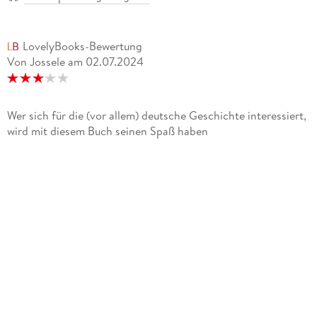
- 1938 Der Ärger mit unserem Geschichtslehrer
LovelyBooks-Bewertung
- 1939 Drei Inseltage
Von Jossele
am
02.07.2024
- 1940 Von Sylt habe ich nicht viel gesehen
- 1941 Mir ist es im Verlauf
Wer sich für die (vor allem) deutsche Geschichte interessiert,
wird mit diesem Buch seinen Spaß haben
- 1942 Am nächsten Vormittag
- 1943 So gottvaterhaft
- 1944 Irgendwann mußte es zum Krach kommen
- 1945 Nach den Worten unseres Gastgebers
- 1946 Ziegelsplitt, sag ich Ihnen
- 1947 In jenem Winter