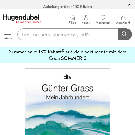
Abholung in über 100 Filialen
Filiale
Konto
Merkzettel
Warenkorb
Hugendubel
Menu
Summer Sale:
13% Rabatt
auf viele Sortimente mit dem
12
mehr
Code
SOMMER13
erfahren