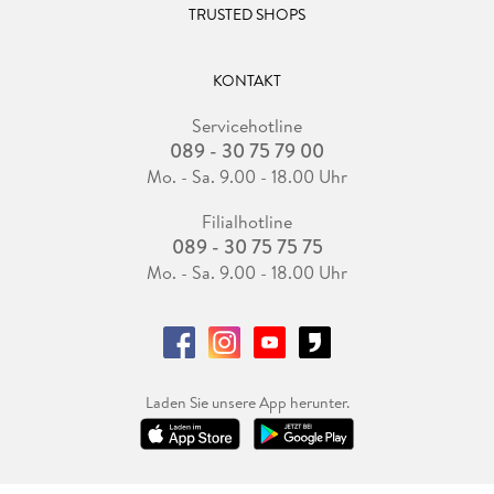
TRUSTED SHOPS
- 1913 Diese auf flachem Acker
- 1914 Endlich
KONTAKT
Servicehotline
- 1915 unser nächstes Treffen
089 - 30 75 79 00
- 1916 Nach längerem Spaziergang
Mo. - Sa. 9.00 - 18.00 Uhr
Filialhotline
- 1917 Gleich nach dem Frühstück
089 - 30 75 75 75
Mo. - Sa. 9.00 - 18.00 Uhr
- 1918 Nach kurzem Einkaufsbummel
- 1919 Das sind dich
- 1920 Zum Wohle, meine Herren
Laden Sie unsere App herunter.
- 1921 Lieber Peter Panter
- 1922 Was will man noch von mir hören