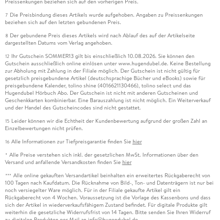
Preissenkungen beziehen sich auf den vorherigen Preis.
- 1933 Die Nachricht von der Ernennung
Die Preisbindung dieses Artikels wurde aufgehoben. Angaben zu Preissenkungen
7
beziehen sich auf den letzten gebundenen Preis.
- 1934 Unter uns gesagt
Der gebundene Preis dieses Artikels wird nach Ablauf des auf der Artikelseite
8
dargestellten Datums vom Verlag angehoben.
- 1935 Über meine Corporation
Ihr Gutschein SOMMER13 gilt bis einschließlich 10.08.2026. Sie können den
12
Gutschein ausschließlich online einlösen unter www.hugendubel.de. Keine Bestellung
- 1936 An Hoffnungsmachern hat es nie gefehlt
zur Abholung mit Zahlung in der Filiale möglich. Der Gutschein ist nicht gültig für
gesetzlich preisgebundene Artikel (deutschsprachige Bücher und eBooks) sowie für
preisgebundene Kalender, tolino shine (4016621130466), tolino select und das
- 1937 Unsere Pausenhofspiele
Hugendubel Hörbuch Abo. Der Gutschein ist nicht mit anderen Gutscheinen und
Geschenkkarten kombinierbar. Eine Barauszahlung ist nicht möglich. Ein Weiterverkauf
und der Handel des Gutscheincodes sind nicht gestattet.
- 1938 Der Ärger mit unserem Geschichtslehrer
Leider können wir die Echtheit der Kundenbewertung aufgrund der großen Zahl an
15
Einzelbewertungen nicht prüfen.
- 1939 Drei Inseltage
Alle Informationen zur Tiefpreisgarantie finden Sie
hier
16
Alle Preise verstehen sich inkl. der gesetzlichen MwSt. Informationen über den
- 1940 Von Sylt habe ich nicht viel gesehen
*
Versand und anfallende Versandkosten finden Sie
hier
Alle online gekauften Versandartikel beinhalten ein erweitertes Rückgaberecht von
***
- 1941 Mir ist es im Verlauf
100 Tagen nach Kaufdatum. Die Rücknahme von Bild-, Ton- und Datenträgern ist nur bei
noch versiegelter Ware möglich. Für in der Filiale gekaufte Artikel gilt ein
Rückgaberecht von 4 Wochen. Voraussetzung ist die Vorlage des Kassenbons und dass
- 1942 Am nächsten Vormittag
sich der Artikel in wiederverkaufsfähigem Zustand befindet. Für digitale Produkte gilt
weiterhin die gesetzliche Widerrufsfrist von 14 Tagen. Bitte senden Sie Ihren Widerruf
zu digitalen Produkten per Mail an info@hugendubel.de.