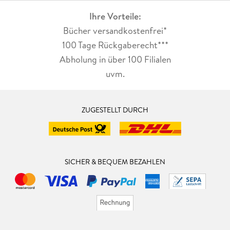
Ihre Vorteile:
- 1903 Auf Pfingsten begann
Bücher versandkostenfrei*
- 1904 Bei uns in Herne
100 Tage Rückgaberecht***
Abholung in über 100 Filialen
- 1905 Schon mein Herr Vater
uvm.
- 1906 Man nenne mich Kapitän Sirius
- 1907 Ende November brannte
ZUGESTELLT DURCH
- 1908 Das ist so Usus
- 1909 Weil ich meinen Weg
SICHER & BEQUEM BEZAHLEN
- 1910 Gezz will ich
- 1911 Mein lieber Eulenburg
- 1912 Wenngleich beim Wasserbauamt