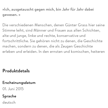
»Ich, ausgetauscht gegen mich, bin Jahr für Jahr dabei
gewesen. «
Die verschiedenen Menschen, denen Günter Grass hier seine
Stimme leiht, sind Männer und Frauen aus allen Schichten,
alte und junge, linke und rechte, konservative und
fortschrittliche. Sie gehören nicht zu denen, die Geschichte
machen, sondern zu denen, die als Zeugen Geschichte
erleben und erleiden. In den ernsten und komischen, heiteren
und tragischen Begebenheiten, die sie erzählen, spiegeln sich
die großen historischen Ereignisse des 20. Jahrhunderts
wider: technische Errungenschaften und wissenschaftliche
Produktdetails
Entdeckungen, sportliche und kulturelle Leistungen,
Größenwahn, Verfolgung und Mord, Kriege und
Erscheinungsdatum
Katastrophen, Fanatismus und hoffnungsvolle neue
Aufbrüche.
01. Juni 2015
Sprache
»Ein in seinem Facettenreichtum einzigartiger Versuch, dem
deutsch
zerrissenen Jahrhundert gerecht zu werden. « Volker Isfort,