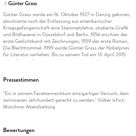
- 1916 Nach längerem Spaziergang
Günter Grass
- 1917 Gleich nach dem Frühstück
Günter Grass wurde am 16. Oktober 1927 in Danzig geboren,
absolvierte nach der Entlassung aus amerikanischer
- 1918 Nach kurzem Einkaufsbummel
Kriegsgefangenschaft eine Steinmetzlehre, studierte Grafik
und Bildhauerei in Düsseldorf und Berlin. 1956 erschien der
- 1919 Das sind dich
erste Gedichtband mit Zeichnungen, 1959 der erste Roman,
Die Blechtrommel. 1999 wurde Günter Grass der Nobelpreis
- 1920 Zum Wohle, meine Herren
für Literatur verliehen. Bis zu seinem Tod am 13. April 2015
lebte Günter Grass in der Nähe von Lübeck. Sein gesamtes
- 1921 Lieber Peter Panter
literarisches Werk ist auch bei dtv erschienen.
- 1922 Was will man noch von mir hören
Pressestimmen
- 1923 Heute sehen die Scheine
"Ein in seinem Facettenreichtum einzigartiger Versuch, dem
zerrissenen Jahrhundert gerecht zu werden." Volker Isfort,
- 1924 Das Kolumbusdatum steht fest
Münchner Abendzeitung
- 1925 Manche sahen in mir
- 1926 Die Strichlisten
Bewertungen