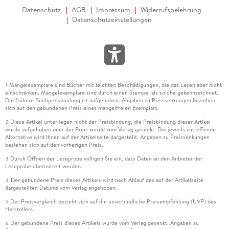
- 1923 Heute sehen die Scheine
Datenschutz
AGB
Impressum
Widerrufsbelehrung
Datenschutzeinstellungen
- 1924 Das Kolumbusdatum steht fest
- 1925 Manche sahen in mir
- 1926 Die Strichlisten
Mängelexemplare sind Bücher mit leichten Beschädigungen, die das Lesen aber nicht
1
einschränken. Mängelexemplare sind durch einen Stempel als solche gekennzeichnet.
- 1927 Bis in die Mitte des goldenen Oktober
Die frühere Buchpreisbindung ist aufgehoben. Angaben zu Preissenkungen beziehen
sich auf den gebundenen Preis eines mangelfreien Exemplars.
- 1928 Können Sie ruhig lesen
Diese Artikel unterliegen nicht der Preisbindung, die Preisbindung dieser Artikel
2
wurde aufgehoben oder der Preis wurde vom Verlag gesenkt. Die jeweils zutreffende
Alternative wird Ihnen auf der Artikelseite dargestellt. Angaben zu Preissenkungen
- 1929 Und uff eimol
beziehen sich auf den vorherigen Preis.
Durch Öffnen der Leseprobe willigen Sie ein, dass Daten an den Anbieter der
3
- 1930 Nahe dem Savignyplatz
Leseprobe übermittelt werden.
Der gebundene Preis dieses Artikels wird nach Ablauf des auf der Artikelseite
4
dargestellten Datums vom Verlag angehoben.
- 1931 Gen Harzburg, gen Braunschweig
Der Preisvergleich bezieht sich auf die unverbindliche Preisempfehlung (UVP) des
5
Herstellers.
- 1932 Irgend etwas mußte geschehen
Der gebundene Preis dieses Artikels wurde vom Verlag gesenkt. Angaben zu
6