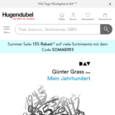
Abholung in über 100 Filialen
Filiale
Konto
Merkzettel
Warenkorb
Hugendubel
Menu
Summer Sale:
13% Rabatt
auf viele Sortimente mit dem
12
mehr
Code
SOMMER13
erfahren