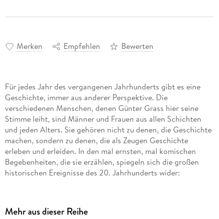
Merken
Empfehlen
Bewerten
Für jedes Jahr des vergangenen Jahrhunderts gibt es eine
Geschichte, immer aus anderer Perspektive. Die
verschiedenen Menschen, denen Günter Grass hier seine
Stimme leiht, sind Männer und Frauen aus allen Schichten
und jeden Alters. Sie gehören nicht zu denen, die Geschichte
machen, sondern zu denen, die als Zeugen Geschichte
erleben und erleiden. In den mal ernsten, mal komischen
Begebenheiten, die sie erzählen, spiegeln sich die großen
historischen Ereignisse des 20. Jahrhunderts wider:
technische Errungenschaften und wissenschaftliche
Entdeckungen, sportliche und kulturelle Leistungen, Kriege
und Katastrophen, Fanatismus und hoffnungsvolle
Mehr aus dieser Reihe
Neuanfänge. Ungekürzte Lesung 2 mp3-CDs | ca. 10 h 59 min