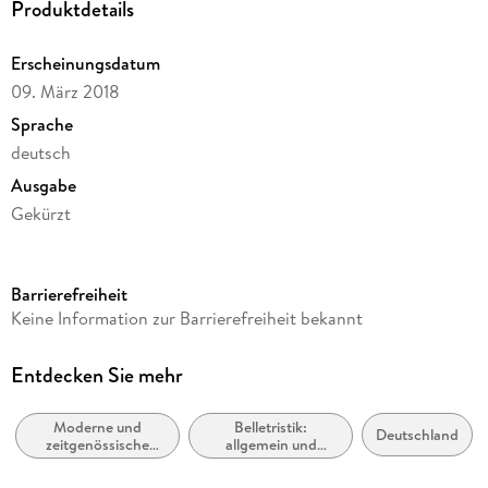
Produktdetails
Erscheinungsdatum
09. März 2018
Sprache
deutsch
Ausgabe
Gekürzt
Dateigröße
643,48 MB
Barrierefreiheit
Laufzeit
Keine Information zur Barrierefreiheit bekannt
661 Minuten
Reihe
Entdecken Sie mehr
Günter Grass - die Autorenlesungen
Moderne und
Belletristik:
Autor/Autorin
Deutschland
zeitgenössische
allgemein und
Günter Grass
Belletristik:
literarisch
allgemein und