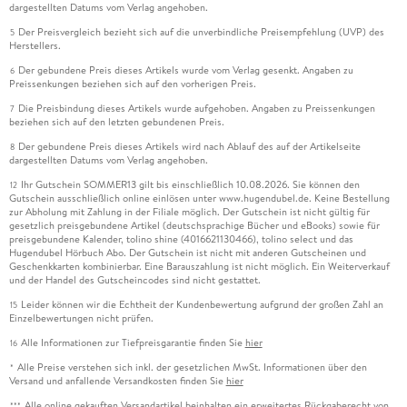
dargestellten Datums vom Verlag angehoben.
Der Preisvergleich bezieht sich auf die unverbindliche Preisempfehlung (UVP) des
5
Herstellers.
Der gebundene Preis dieses Artikels wurde vom Verlag gesenkt. Angaben zu
6
Preissenkungen beziehen sich auf den vorherigen Preis.
Die Preisbindung dieses Artikels wurde aufgehoben. Angaben zu Preissenkungen
7
beziehen sich auf den letzten gebundenen Preis.
Der gebundene Preis dieses Artikels wird nach Ablauf des auf der Artikelseite
8
dargestellten Datums vom Verlag angehoben.
Ihr Gutschein SOMMER13 gilt bis einschließlich 10.08.2026. Sie können den
12
Gutschein ausschließlich online einlösen unter www.hugendubel.de. Keine Bestellung
zur Abholung mit Zahlung in der Filiale möglich. Der Gutschein ist nicht gültig für
gesetzlich preisgebundene Artikel (deutschsprachige Bücher und eBooks) sowie für
preisgebundene Kalender, tolino shine (4016621130466), tolino select und das
Hugendubel Hörbuch Abo. Der Gutschein ist nicht mit anderen Gutscheinen und
Geschenkkarten kombinierbar. Eine Barauszahlung ist nicht möglich. Ein Weiterverkauf
und der Handel des Gutscheincodes sind nicht gestattet.
Leider können wir die Echtheit der Kundenbewertung aufgrund der großen Zahl an
15
Einzelbewertungen nicht prüfen.
Alle Informationen zur Tiefpreisgarantie finden Sie
hier
16
Alle Preise verstehen sich inkl. der gesetzlichen MwSt. Informationen über den
*
Versand und anfallende Versandkosten finden Sie
hier
Alle online gekauften Versandartikel beinhalten ein erweitertes Rückgaberecht von
***