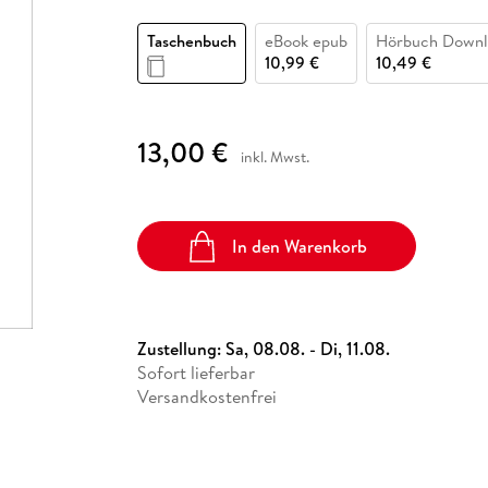
Fremdsprachige Bücher
n Lernhilfen
 Jugendbücher
eiber
Hörbuch Downloads im Bundle
cher
 Vergleich
 Puzzlezubehör
Lernen
New Adult
STABILO
Taschenbücher
Taschenbuch
eBook epub
Hörbuch Downl
hilfen
hriller
 Backen
er
lender
Ratgeber
10,99 €
10,49 €
op
hriller
Romance
Sachbücher
13,00 €
precher:innen
inkl. Mwst.
Science Fiction
Fremdsprachige Bücher
In den Warenkorb
Zustellung:
Sa, 08.08. - Di, 11.08.
Sofort lieferbar
Versandkostenfrei