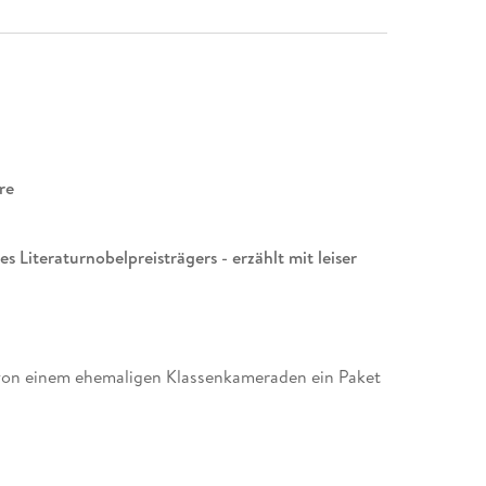
re
 Literaturnobelpreisträgers - erzählt mit leiser
 von einem ehemaligen Klassenkameraden ein Paket
eschickt, mit deren Hilfe er die Geschichte einer
werdung« schreibt. Am Allerseelentag 1989 treffen
 deutscher Kunsthistoriker und eine polnische
der Eltern haben sich gewünscht, einst in ihrer