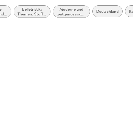
e
Belletristik:
Moderne und
Deutschland
It
nd
Themen, Stoffe,
zeitgenössische
Motive: Tod,
Liebesromane
)
Trauer, Verlust