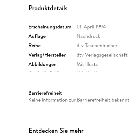
Produktdetails
Erscheinungsdatum
01. April 1994
Auflage
Nachdruck
Reihe
dtv Taschenbücher
Verlag/Hersteller
dtv Verlagsgesellschaft
Abbildungen
Mit Illustr.
Größe (L/B/H)
193/121/18 mm
Herstelleradresse
dtv Verlagsgesellschaft mbH 
80337 München, Produktsich
Barrierefreiheit
produktsicherheit@dtv.de
Keine Information zur Barrierefreiheit bekannt
Entdecken Sie mehr