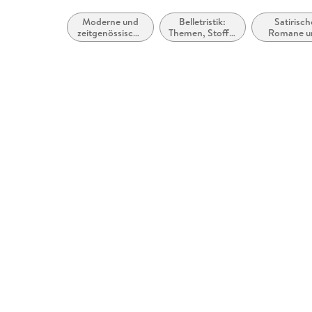
Moderne und
Belletristik:
Satirisch
zeitgenössische
Themen, Stoffe,
Romane u
Belletristik:
Motive: Liebe
Parodie
allgemein und
und
(fiktional
literarisch
Beziehungen