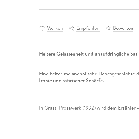
Merken
Empfehlen
Bewerten
Heitere Gelassenheit und unaufdringliche Sati
Eine heiter-melancholische Liebesgeschichte des
Ironie und satirischer Schärfe.
In Grass' Prosawerk (1992) wird dem Erzähler
mit Archivalien abgesandt am 19. Juni 1999 zug
»schönen Idee und deren entsetzlicher Fleisch
sich in Gdansk ein Witwer und eine Witwe, ein
Restauratorin. Beide sind Vertriebene; und bei