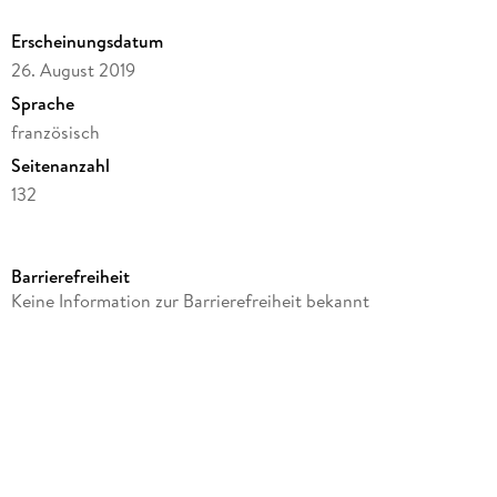
Erscheinungsdatum
26. August 2019
Sprache
französisch
Seitenanzahl
132
Reihe
Hachette Livre BNF
Barrierefreiheit
Autor/Autorin
Keine Information zur Barrierefreiheit bekannt
Herbert George Wells
Verlag/Hersteller
Hachette Livre
Produktart
kartoniert
Gewicht