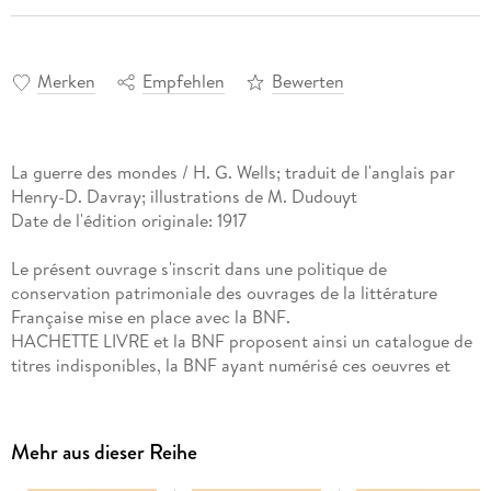
Merken
Empfehlen
Bewerten
La guerre des mondes / H. G. Wells; traduit de l'anglais par
Henry-D. Davray; illustrations de M. Dudouyt
Date de l'édition originale: 1917
Le présent ouvrage s'inscrit dans une politique de
conservation patrimoniale des ouvrages de la littérature
Française mise en place avec la BNF.
HACHETTE LIVRE et la BNF proposent ainsi un catalogue de
titres indisponibles, la BNF ayant numérisé ces oeuvres et
HACHETTE LIVRE les imprimant à la demande.
Certains de ces ouvrages reflètent des courants de pensée
caractéristiques de leur époque, mais qui seraient aujourd'hui
Mehr aus dieser Reihe
jugés condamnables.
Ils n'en appartiennent pas moins à l'histoire des idées en