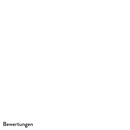
197 g
Größe (L/B/H)
234/156/7 mm
ISBN
9782329343303
Bewertungen