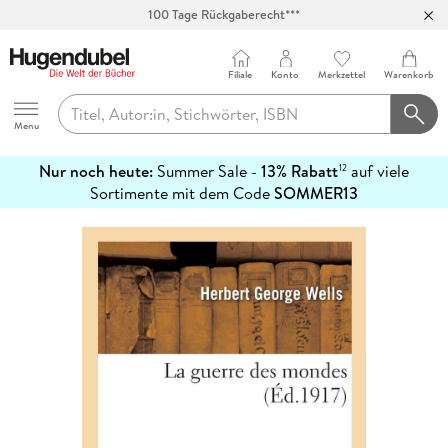
100 Tage Rückgaberecht***
Abholung in über 100 Filialen
Filiale
Konto
Merkzettel
Warenkorb
Hugendubel
Menu
Nur noch heute:
Summer Sale -
13% Rabatt
auf viele
12
mehr
Sortimente mit dem Code
SOMMER13
erfahren