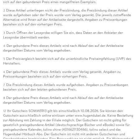
sich auf den gebundenen Preis eines mangelfreien Exemplars.
Diese Artikel unterliegen nicht der Preisbindung, die Preisbindung dieser Artikel
2
wurde aufgehoben oder der Preis wurde vom Verlag gesenkt. Die jeweils zutreffende
Alternative wird Ihnen auf der Artikelseite dargestellt. Angaben zu Preissenkungen
beziehen sich auf den vorherigen Preis.
Durch Öffnen der Leseprobe willigen Sie ein, dass Daten an den Anbieter der
3
Leseprobe übermittelt werden.
Der gebundene Preis dieses Artikels wird nach Ablauf des auf der Artikelseite
4
dargestellten Datums vom Verlag angehoben.
Der Preisvergleich bezieht sich auf die unverbindliche Preisempfehlung (UVP) des
5
Herstellers.
Der gebundene Preis dieses Artikels wurde vom Verlag gesenkt. Angaben zu
6
Preissenkungen beziehen sich auf den vorherigen Preis.
Die Preisbindung dieses Artikels wurde aufgehoben. Angaben zu Preissenkungen
7
beziehen sich auf den letzten gebundenen Preis.
Der gebundene Preis dieses Artikels wird nach Ablauf des auf der Artikelseite
8
dargestellten Datums vom Verlag angehoben.
Ihr Gutschein SOMMER13 gilt bis einschließlich 10.08.2026. Sie können den
12
Gutschein ausschließlich online einlösen unter www.hugendubel.de. Keine Bestellung
zur Abholung mit Zahlung in der Filiale möglich. Der Gutschein ist nicht gültig für
gesetzlich preisgebundene Artikel (deutschsprachige Bücher und eBooks) sowie für
preisgebundene Kalender, tolino shine (4016621130466), tolino select und das
Hugendubel Hörbuch Abo. Der Gutschein ist nicht mit anderen Gutscheinen und
Geschenkkarten kombinierbar. Eine Barauszahlung ist nicht möglich. Ein Weiterverkauf