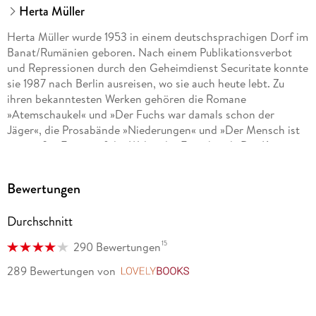
Herta Müller
Herta Müller wurde 1953 in einem deutschsprachigen Dorf im
Banat/Rumänien geboren. Nach einem Publikationsverbot
und Repressionen durch den Geheimdienst Securitate konnte
sie 1987 nach Berlin ausreisen, wo sie auch heute lebt. Zu
ihren bekanntesten Werken gehören die Romane
»Atemschaukel« und »Der Fuchs war damals schon der
Jäger«, die Prosabände »Niederungen« und »Der Mensch ist
ein großer Fasan auf der Welt«, der Essayband »Der König
verneigt sich und tötet«. Ihre berühmten Gedicht-Collagen
sind u. a. gesammelt in »Die blassen Herren mit den
Bewertungen
Mokkatassen«, »Vater telefoniert mit den Fliegen« und »Im
Heimweh ist ein blauer Saal«. Für ihren Roman »Herztier
Durchschnitt
wurde sie 1998 mit dem Impac Dublin Literary Award
ausgezeichnet, dem weltweit höchstdotierten Literaturpreis
15
290 Bewertungen
für ein einzelnes Werk. Nach zahlreichen weiteren Ehrungen
erhielt sie 2009 den Nobelpreis für Literatur.
289 Bewertungen
von
LovelyBooks