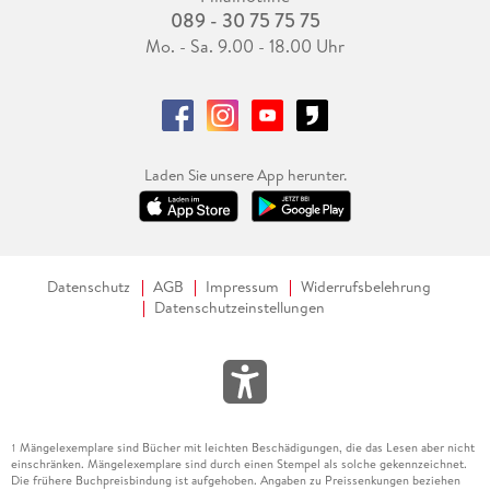
089 - 30 75 75 75
Mo. - Sa. 9.00 - 18.00 Uhr
Laden Sie unsere App herunter.
Datenschutz
AGB
Impressum
Widerrufsbelehrung
Datenschutzeinstellungen
Mängelexemplare sind Bücher mit leichten Beschädigungen, die das Lesen aber nicht
1
einschränken. Mängelexemplare sind durch einen Stempel als solche gekennzeichnet.
Die frühere Buchpreisbindung ist aufgehoben. Angaben zu Preissenkungen beziehen