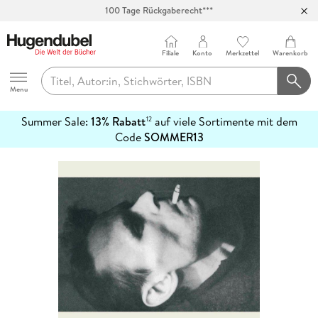
100 Tage Rückgaberecht***
Abholung in über 100 Filialen
Filiale
Konto
Merkzettel
Warenkorb
Hugendubel
Menu
Summer Sale:
13% Rabatt
auf viele Sortimente mit dem
12
mehr
Code
SOMMER13
erfahren