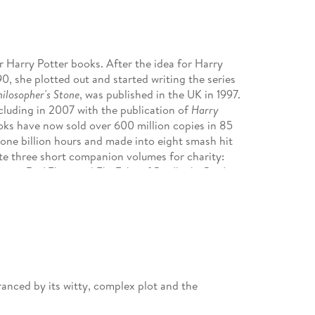
r Harry Potter books. After the idea for Harry
0, she plotted out and started writing the series
ilosopher's Stone
, was published in the UK in 1997.
cluding in 2007 with the publication of
Harry
oks have now sold over 600 million copies in 85
 one billion hours and made into eight smash hit
te three short companion volumes for charity:
re to Find Them
and
The Tales of Beedle the Bard
, in
s.
Fantastic Beasts and Where to Find Them
went on
logist Newt Scamander. Harry's story as a grown-
he Cursed Child
, which J. K. Rowling wrote with
and which is now playing in locations around the
 fiction series written under the pen name Robert
he Ickabog
and
The Christmas Pig
. J. K. Rowling has
, including the OBE and Companion of Honour,
ranced by its witty, complex plot and the
number of humanitarian causes through her
ternational children's care reform charity Lumos.