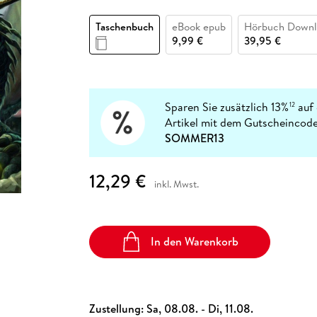
Fremdsprachige Bücher
n Lernhilfen
 Jugendbücher
eiber
Hörbuch Downloads im Bundle
cher
 Vergleich
 Puzzlezubehör
Lernen
New Adult
STABILO
Taschenbücher
Taschenbuch
eBook epub
Hörbuch Downl
hilfen
hriller
 Backen
er
lender
Ratgeber
9,99 €
39,95 €
op
hriller
Romance
Sachbücher
precher:innen
Science Fiction
Sparen Sie zusätzlich 13%
auf 
12
Artikel mit dem Gutscheincode
Fremdsprachige Bücher
SOMMER13
12,29 €
inkl. Mwst.
In den Warenkorb
Zustellung:
Sa, 08.08. - Di, 11.08.