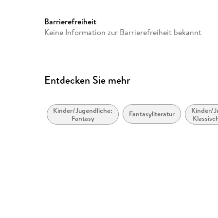
ISBN
9781408855683
Barrierefreiheit
Keine Information zur Barrierefreiheit bekannt
Entdecken Sie mehr
Kinder/Jugendliche:
Kinder/J
Fantasyliteratur
Fantasy
Klassisc