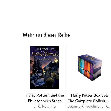
Mehr aus dieser Reihe
Harry Potter 1 and the
Harry Potter Box Set:
Philosopher's Stone
The Complete Collection
J. K. Rowling
(Children's Paperback)
Joanne K. Rowling, J. K. Rowling