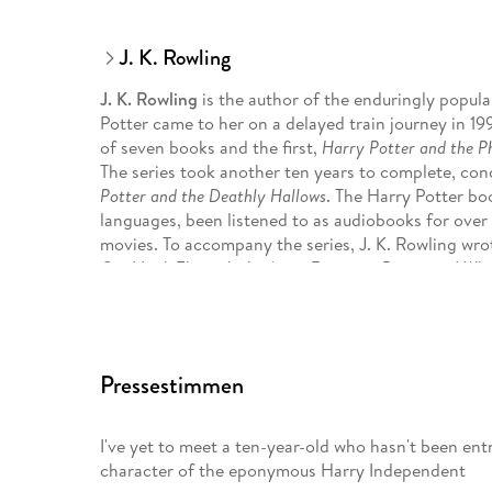
J. K. Rowling
J. K. Rowling
is the author of the enduringly popula
Potter came to her on a delayed train journey in 199
of seven books and the first,
Harry Potter and the Ph
The series took another ten years to complete, con
Potter and the Deathly Hallows
. The Harry Potter bo
languages, been listened to as audiobooks for over
movies. To accompany the series, J. K. Rowling wro
Quidditch Through the Ages
,
Fantastic Beasts and Whe
aid of her international children's foundation Lumo
to inspire a new series of films featuring Magizoo
up was continued in a stage play,
Harry Potter and t
playwright Jack Thorne and director John Tiffany, 
Pressestimmen
world. She is also the author of a bestselling crime
Galbraith, and two stand-alone children's novels,
T
received many awards and honours for her writing
I've yet to meet a ten-year-old who hasn't been ent
and a Blue Peter Gold Badge. She supports a wide 
character of the eponymous Harry Independent
charitable trust Volant and is the founder of the in