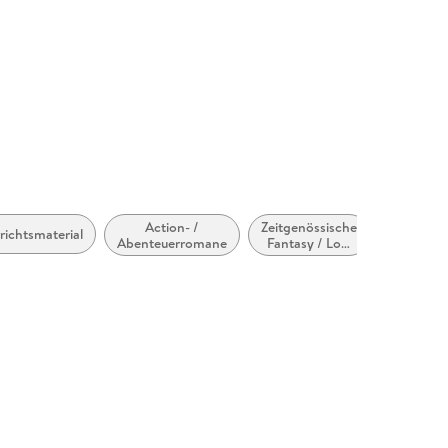
Action- /
Zeitgenössische
Belletristi
richtsmaterial
Abenteuerromane
Fantasy / Low
allgemei
Fantasy
und
literarisc
nicht na
Genre