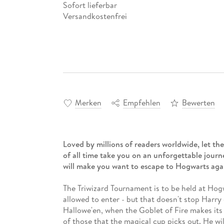
Sofort lieferbar
Versandkostenfrei
Merken
Empfehlen
Bewerten
Loved by millions of readers worldwide, let the
of all time take you on an unforgettable jour
will make you want to escape to Hogwarts agai
The Triwizard Tournament is to be held at Hog
allowed to enter - but that doesn't stop Harry
Hallowe'en, when the Goblet of Fire makes its 
of those that the magical cup picks out. He wi