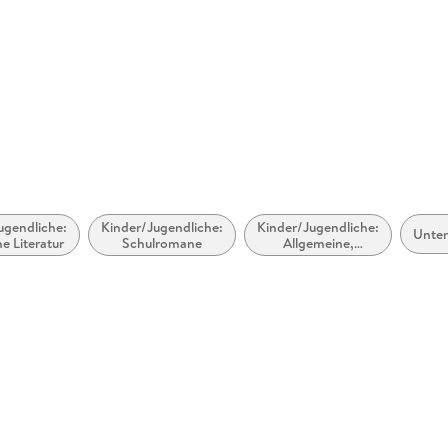
ugendliche:
Kinder/Jugendliche:
Kinder/Jugendliche:
Unter
he Literatur
Schulromane
Allgemeine,
moderne und
zeitgenössische
Belletristik