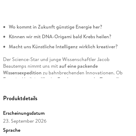
Wo kommt in Zukunft günstige Energie her?
Können wir mit DNA-Origami bald Krebs heilen?
Macht uns Künstliche Intelligenz wirklich kreativer?
Der Science-Star und junge Wissenschaftler Jacob
Beautemps nimmt uns mit
auf eine packende
Wissensexpedition
zu bahnbrechenden Innovationen. Ob
Energie, Medizin, KI
oder
Ernährung
-
er schafft es, selbst
komplizierte Zusammenhänge verständlich darzustellen
. Was
seine Beschreibungen besonders anschaulich macht:
Produktdetails
Beautemps hat selbst mit den Forschenden aus vielen
Ländern gesprochen, mit den klugen Köpfen, die die Welt
verändern wollen. Dabei sind unter anderem Bill Gates, der
Erscheinungsdatum
Gründer von Microsoft, der Vizepräsident von Google oder
23. September 2026
der Chef der Bundesagentur für Sprunginnovationen. Sie und
Sprache
viele andere Männer und Frauen vermitteln uns auf exklusive