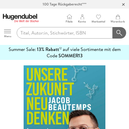
100 Tage Rückgaberecht***
Abholung in über 100 Filialen
Filiale
Konto
Merkzettel
Warenkorb
Hugendubel
Menu
Summer Sale:
13% Rabatt
auf viele Sortimente mit dem
12
mehr
Code
SOMMER13
erfahren