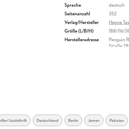
Sprache
deutsch
Seitenanzahl
352
Verlag/Hersteller
Heyne Ta
Größe (L/B/H)
188/116/
Herstelleradresse
Penguin 
Straße 28
produkts
riller/Justizthriller
Deutschland
Berlin
Jemen
Pakistan