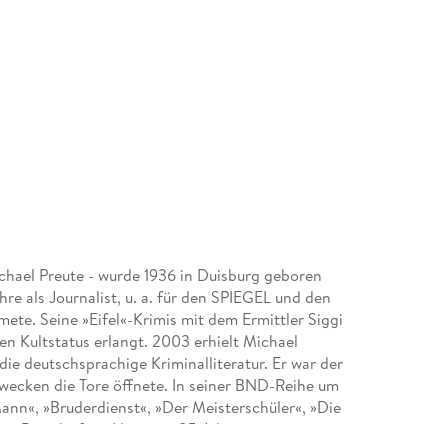
chael Preute - wurde 1936 in Duisburg geboren
Jahre als Journalist, u. a. für den SPIEGEL und den
ete. Seine »Eifel«-Krimis mit dem Ermittler Siggi
n Kultstatus erlangt. 2003 erhielt Michael
die deutschsprachige Kriminalliteratur. Er war der
ecken die Tore öffnete. In seiner BND-Reihe um
Mann«, »Bruderdienst«, »Der Meisterschüler«, »Die
es Berndorf im Alter von 85 Jahren.