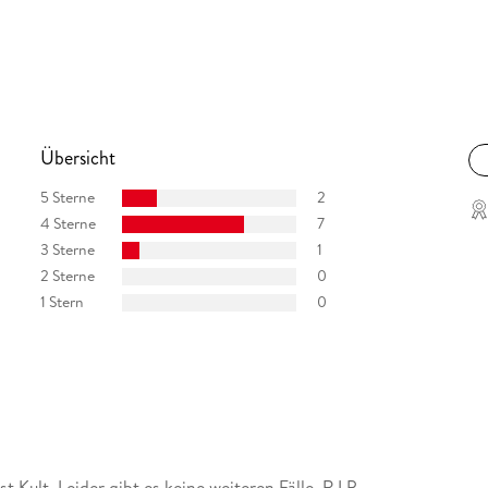
Übersicht
5 Sterne
2
4 Sterne
7
3 Sterne
1
2 Sterne
0
1 Stern
0
 Kult. Leider gibt es keine weiteren Fälle. R.I.P.