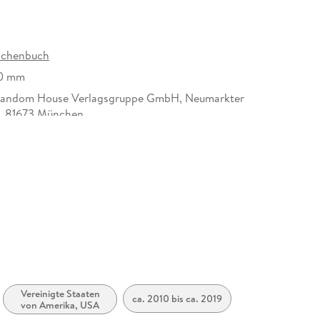
schenbuch
30 mm
Random House Verlagsgruppe GmbH, Neumarkter
, 81673 München,
icherheit@penguinrandomhouse.de
Vereinigte Staaten
ca. 2010 bis ca. 2019
von Amerika, USA