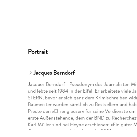
Portrait
Jacques Berndorf
Jacques Berndorf - Pseudonym des Journalisten Mi
und lebte seit 1984 in der Eifel. Er arbeitete viele 
STERN, bevor er sich ganz dem Krimischreiben widm
Baumeister wurden sämtlich zu Bestsellern und habe
Preute den »Ehrenglauser« für seine Verdienste um 
erste Außenstehende, dem der BND zu Recherchezw
Karl Müller sind bei Heyne erschienen: «Ein guter 
Grenzgängerin« und »Lockvogel«. 2022 starb Jacqu