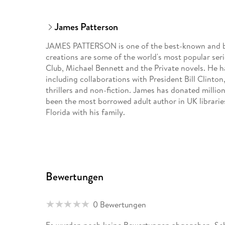
James Patterson
JAMES PATTERSON is one of the best-known and big
creations are some of the world's most popular ser
Club, Michael Bennett and the Private novels. He 
including collaborations with President Bill Clinton
thrillers and non-fiction. James has donated milli
been the most borrowed adult author in UK libraries 
Florida with his family.
Bewertungen
0 Bewertungen
Es wurden noch keine Bewertungen abgegeben. Schr