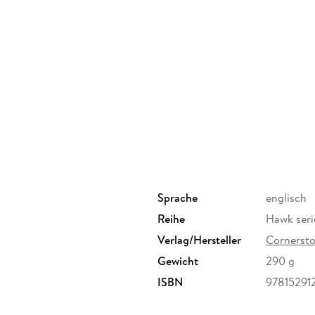
Sprache
englisch
Reihe
Hawk seri
Verlag/Hersteller
Cornerst
Gewicht
290 g
ISBN
97815291