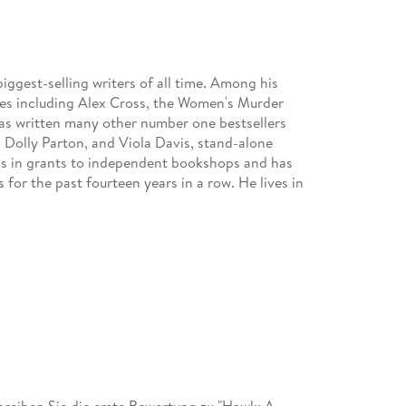
gest-selling writers of all time. Among his
ies including Alex Cross, the Women's Murder
has written many other number one bestsellers
, Dolly Parton, and Viola Davis, stand-alone
ons in grants to independent bookshops and has
for the past fourteen years in a row. He lives in
eiben Sie die erste Bewertung zu "Hawk: A