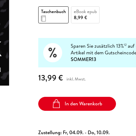
Fremdsprachige Bücher
n Lernhilfen
 Jugendbücher
eiber
Hörbuch Downloads im Bundle
cher
 Vergleich
 Puzzlezubehör
Lernen
New Adult
STABILO
Taschenbücher
Taschenbuch
eBook epub
hilfen
hriller
 Backen
er
lender
Ratgeber
8,99 €
op
hriller
Romance
Sachbücher
precher:innen
Science Fiction
Sparen Sie zusätzlich 13%
auf 
12
Artikel mit dem Gutscheincode
Fremdsprachige Bücher
SOMMER13
13,99 €
inkl. Mwst.
In den Warenkorb
Zustellung:
Fr, 04.09. - Do, 10.09.