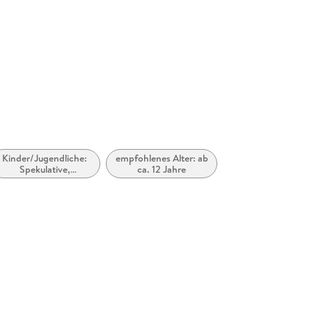
Kinder/Jugendliche:
empfohlenes Alter: ab
Spekulative,
ca. 12 Jahre
utopische und
dystopische Literatur