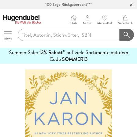
100 Tage Rückgaberecht***
Abholung in über 100 Filialen
Filiale
Konto
Merkzettel
Warenkorb
Hugendubel
Menu
Summer Sale:
13% Rabatt
auf viele Sortimente mit dem
12
mehr
Code
SOMMER13
erfahren