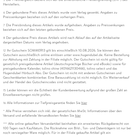
Herstellers.
Der gebundene Preis dieses Artikels wurde vom Verlag gesenkt. Angaben zu
6
Preissenkungen beziehen sich auf den vorherigen Preis.
Die Preisbindung dieses Artikels wurde aufgehoben. Angaben zu Preissenkungen
7
beziehen sich auf den letzten gebundenen Preis.
Der gebundene Preis dieses Artikels wird nach Ablauf des auf der Artikelseite
8
dargestellten Datums vom Verlag angehoben.
Ihr Gutschein SOMMER13 gilt bis einschließlich 10.08.2026. Sie können den
12
Gutschein ausschließlich online einlösen unter www.hugendubel.de. Keine Bestellung
zur Abholung mit Zahlung in der Filiale möglich. Der Gutschein ist nicht gültig für
gesetzlich preisgebundene Artikel (deutschsprachige Bücher und eBooks) sowie für
preisgebundene Kalender, tolino shine (4016621130466), tolino select und das
Hugendubel Hörbuch Abo. Der Gutschein ist nicht mit anderen Gutscheinen und
Geschenkkarten kombinierbar. Eine Barauszahlung ist nicht möglich. Ein Weiterverkauf
und der Handel des Gutscheincodes sind nicht gestattet.
Leider können wir die Echtheit der Kundenbewertung aufgrund der großen Zahl an
15
Einzelbewertungen nicht prüfen.
Alle Informationen zur Tiefpreisgarantie finden Sie
hier
16
Alle Preise verstehen sich inkl. der gesetzlichen MwSt. Informationen über den
*
Versand und anfallende Versandkosten finden Sie
hier
Alle online gekauften Versandartikel beinhalten ein erweitertes Rückgaberecht von
***
100 Tagen nach Kaufdatum. Die Rücknahme von Bild-, Ton- und Datenträgern ist nur bei
noch versiegelter Ware möglich. Für in der Filiale gekaufte Artikel gilt ein