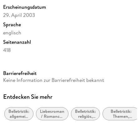
ministry across the state line, a series of events sends shock
Erscheinungsdatum
waves through his faith-and the whole town of Mitford.
29. April 2003
Sprache
englisch
Seitenanzahl
418
Reihe
Penguin Publishing Group
Barrierefreiheit
Autor/Autorin
Keine Information zur Barrierefreiheit bekannt
Jan Karon
Verlag/Hersteller
Entdecken Sie mehr
Random House
Belletristik:
Liebesroman
Belletristik:
Belletristik:
Produktart
allgemein
/ Romance:
religiös,
Themen,
kartoniert
und
Wholesome
spirituell
Stoffe, Motive:
literarisch,
Regionalroman
Gewicht
nicht nach
Genre
406 g