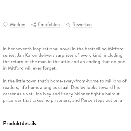
Merken
Empfehlen
Bewerten
In her seventh inspirational novel in the bestselling Mitford
series, Jan Karon delivers surprises of every kind, including
the return of the man in the attic and an ending that no one
in Mitford will ever forget.
In the little town that's home-away-from-home to millions of
readers, life hums along as usual. Dooley looks toward his
career as a vet; Joe Ivey and Fancy Skinner fight a haircut
price war that takes no prisoners; and Percy steps out on a
limb with a risky new menu item at the Main Street Grill.
Though Father Tim dislikes change, he dislikes retirement
Produktdetails
even more. As he and Cynthia gear up for a year-long