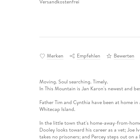
Versandkostenfrei
Merken
Empfehlen
Bewerten
Moving. Soul searching. Timely.
In This Mountain is Jan Karon's newest and bes
Father Tim and Cynthia have been at home in M
Whitecap Island.
In the little town that's home-away-from-home 
Dooley looks toward his career as a vet; Joe Iv
takes no prisoners; and Percey steps out on a 