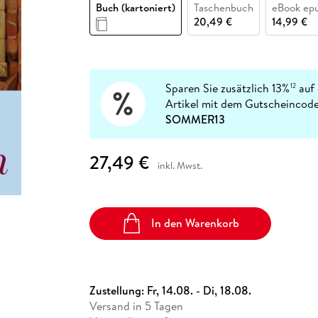
Fremdsprachige Bücher
Buch (kartoniert)
Taschenbuch
eBook ep
n Lernhilfen
 Jugendbücher
eiber
Hörbuch Downloads im Bundle
cher
 Vergleich
 Puzzlezubehör
Lernen
New Adult
STABILO
20,49 €
14,99 €
Taschenbücher
hilfen
hriller
 Backen
er
lender
Ratgeber
op
hriller
Romance
Sachbücher
Sparen Sie zusätzlich 13%
auf 
12
precher:innen
Artikel mit dem Gutscheincode
Science Fiction
SOMMER13
Fremdsprachige Bücher
27,49 €
inkl. Mwst.
In den Warenkorb
Zustellung:
Fr, 14.08. - Di, 18.08.
Versand in 5 Tagen