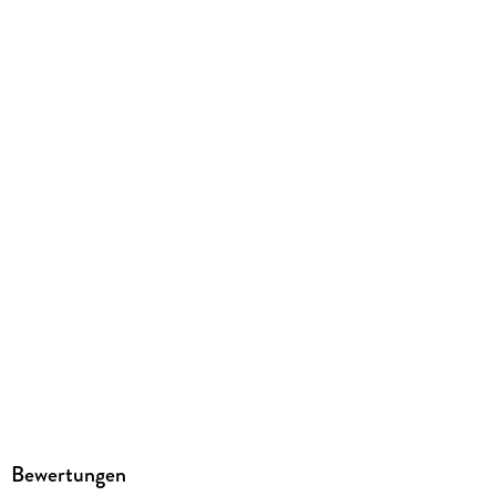
Copycat s.r.o., Schnirchova 662/22, Holesovice, 170 00
Prague, kristoferpaetau@gmail.com
Bewertungen