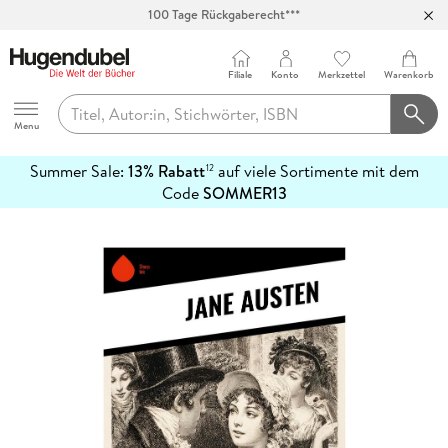
100 Tage Rückgaberecht***
Abholung in über 100 Filialen
Filiale
Konto
Merkzettel
Warenkorb
Hugendubel
Menu
Summer Sale:
13% Rabatt
auf viele Sortimente mit dem
12
mehr
Code
SOMMER13
erfahren