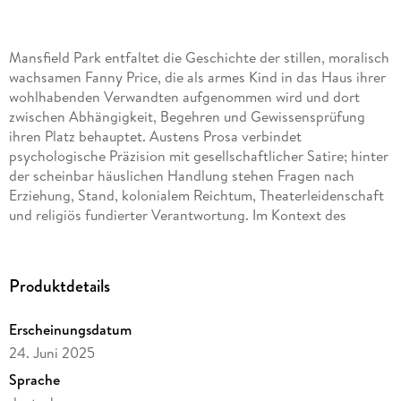
Mansfield Park entfaltet die Geschichte der stillen, moralisch
wachsamen Fanny Price, die als armes Kind in das Haus ihrer
wohlhabenden Verwandten aufgenommen wird und dort
zwischen Abhängigkeit, Begehren und Gewissensprüfung
ihren Platz behauptet. Austens Prosa verbindet
psychologische Präzision mit gesellschaftlicher Satire; hinter
der scheinbar häuslichen Handlung stehen Fragen nach
Erziehung, Stand, kolonialem Reichtum, Theaterleidenschaft
und religiös fundierter Verantwortung. Im Kontext des
englischen Romans der Regency-Zeit erscheint das Werk als
ihr ernsthaftestes und strukturell strengstes Buch. Jane
Austen, 1775 in Steventon geboren, kannte die Welt der
Produktdetails
Landgentry, der Pfarrhäuser, Erbschaftsordnungen und
Heiratsstrategien aus genauer Beobachtung. Ihre eigene
Erscheinungsdatum
begrenzte ökonomische Stellung, ihre Sensibilität für
24. Juni 2025
weibliche Abhängigkeit und ihre Nähe zu geistlichen und
militärischen Milieus prägten die Entstehung von Mansfield
Sprache
Park. Gerade hier vertieft sie ihre lebenslange Untersuchung