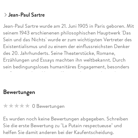
Jean-Paul Sartre
Jean-Paul Sartre wurde am 21. Juni 1905 in Paris geboren. Mit
seinem 1943 erschienenen philosophischen Hauptwerk 'Das
Sein und das Nichts' wurde er zum wichtigsten Vertreter des
Existentialismus und zu einem der einflussreichsten Denker
des 20. Jahrhunderts. Seine Theaterstücke, Romane,
Erzählungen und Essays machten ihn weltbekannt. Durch
sein bedingungsloses humanitäres Engagement, besonders
im französischen Algerien-Krieg und im amerikanischen
Vietnam-Krieg, wurde er zu einer Art Weltgewissen. 1964
lehnte er die Annahme des Nobelpreises für Literatur ab. Er
Bewertungen
starb am 15. April 1980 in Paris.
0 Bewertungen
Es wurden noch keine Bewertungen abgegeben. Schreiben
Sie die erste Bewertung zu "La Putain respectueuse" und
helfen Sie damit anderen bei der Kaufentscheidung.