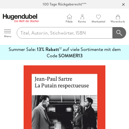
100 Tage Rückgaberecht***
Abholung in über 100 Filialen
Filiale
Konto
Merkzettel
Warenkorb
Hugendubel
Menu
Summer Sale:
13% Rabatt
auf viele Sortimente mit dem
12
mehr
Code
SOMMER13
erfahren