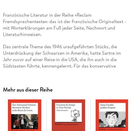
Französische Literatur in der Reihe »Reclam
Fremdsprachentexte«: das ist der französische Originaltext -
mit Worterklärungen am Fuß jeder Seite, Nachwort und
Literaturhinweisen.
Das zentrale Thema des 1946 uraufgeführten Stücks, die
Unterdrückung der Schwarzen in Amerika, hatte Sartre im
Jahr zuvor auf einer Reise in die USA, die ihn auch in die
Südstaaten führte, kennengelernt. Für das konservative
Bürgertum war »Die ehrbare Dirne« ein Skandal. Obszön
erschien es, eine Prostituierte zur Titelfigur eines
Theaterstücks zu machen und dabei auch noch statt des
Mehr aus dieser Reihe
neutralen Begriffs 'prostituée' das vulgäre 'putain' zu
verwenden. Auf Wunsch der Direktion der Pariser Métro, die
das Theaterplakat in den Stationen so nicht dulden wollte,
wurde der Titel zu »La P. . . respectueuse« verstümmelt und in
dieser Form bis heute beibehalten.
Französische Lektüre: Niveau B2. Inhaltliche Stichworte: