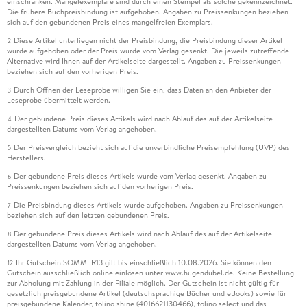
einschränken. Mängelexemplare sind durch einen Stempel als solche gekennzeichnet.
Die frühere Buchpreisbindung ist aufgehoben. Angaben zu Preissenkungen beziehen
sich auf den gebundenen Preis eines mangelfreien Exemplars.
Diese Artikel unterliegen nicht der Preisbindung, die Preisbindung dieser Artikel
2
wurde aufgehoben oder der Preis wurde vom Verlag gesenkt. Die jeweils zutreffende
Alternative wird Ihnen auf der Artikelseite dargestellt. Angaben zu Preissenkungen
beziehen sich auf den vorherigen Preis.
Durch Öffnen der Leseprobe willigen Sie ein, dass Daten an den Anbieter der
3
Leseprobe übermittelt werden.
Der gebundene Preis dieses Artikels wird nach Ablauf des auf der Artikelseite
4
dargestellten Datums vom Verlag angehoben.
Der Preisvergleich bezieht sich auf die unverbindliche Preisempfehlung (UVP) des
5
Herstellers.
Der gebundene Preis dieses Artikels wurde vom Verlag gesenkt. Angaben zu
6
Preissenkungen beziehen sich auf den vorherigen Preis.
Die Preisbindung dieses Artikels wurde aufgehoben. Angaben zu Preissenkungen
7
beziehen sich auf den letzten gebundenen Preis.
Der gebundene Preis dieses Artikels wird nach Ablauf des auf der Artikelseite
8
dargestellten Datums vom Verlag angehoben.
Ihr Gutschein SOMMER13 gilt bis einschließlich 10.08.2026. Sie können den
12
Gutschein ausschließlich online einlösen unter www.hugendubel.de. Keine Bestellung
zur Abholung mit Zahlung in der Filiale möglich. Der Gutschein ist nicht gültig für
gesetzlich preisgebundene Artikel (deutschsprachige Bücher und eBooks) sowie für
preisgebundene Kalender, tolino shine (4016621130466), tolino select und das