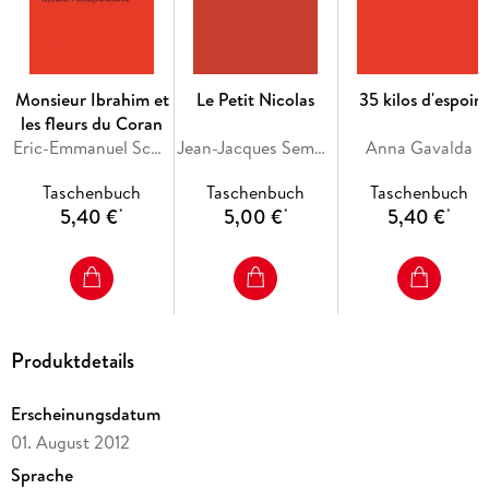
Südstaaten · Unterdrückung · Skandal
Monsieur Ibrahim et
Le Petit Nicolas
35 kilos d'espoir
Sprachen: Französisch, Deutsch
les fleurs du Coran
Eric-Emmanuel Schmitt
Jean-Jacques Sempe, Rene Goscinny
Anna Gavalda
Inhaltsverzeichnis
Taschenbuch
Taschenbuch
Taschenbuch
La Putain respectueuse
5,40 €
5,00 €
5,40 €
*
*
*
Premier tableau
Deuxième tableau
Autour de «La Putain respectueuse»
James et Lizzie
La scène finale d après le scenario dactylographié
Produktdetails
Editorische Notiz
Erscheinungsdatum
Literaturhinweise
01. August 2012
Nachwort
Sprache