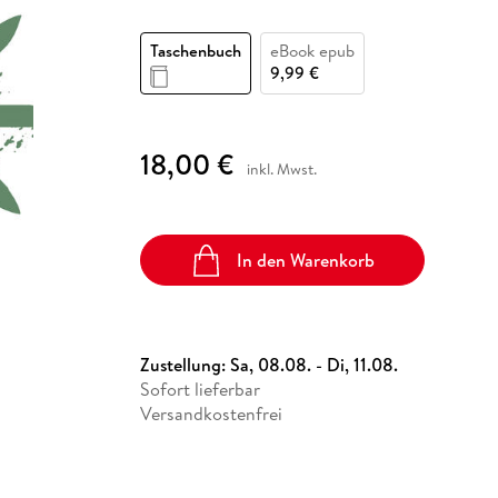
Fremdsprachige Bücher
n Lernhilfen
 Jugendbücher
eiber
Hörbuch Downloads im Bundle
cher
 Vergleich
 Puzzlezubehör
Lernen
New Adult
STABILO
Taschenbücher
Taschenbuch
eBook epub
hilfen
hriller
 Backen
er
lender
Ratgeber
9,99 €
op
hriller
Romance
Sachbücher
18,00 €
precher:innen
Science Fiction
inkl. Mwst.
Fremdsprachige Bücher
In den Warenkorb
Zustellung:
Sa, 08.08. - Di, 11.08.
Sofort lieferbar
Versandkostenfrei