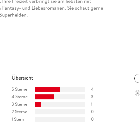
Ihre Freizeit verbringt sie am liebsten mit
n Fantasy- und Liebesromanen. Sie schaut gerne
 Superhelden.
Übersicht
5 Sterne
4
4 Sterne
3
3 Sterne
1
2 Sterne
0
1 Stern
0