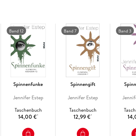
Band 12
Band 7
Band 3
Spinnenfunke
Spinnengift
Spin
Jennifer Estep
Jennifer Estep
Jennif
Taschenbuch
Taschenbuch
Tasc
14,00 €
12,99 €
14,
*
*