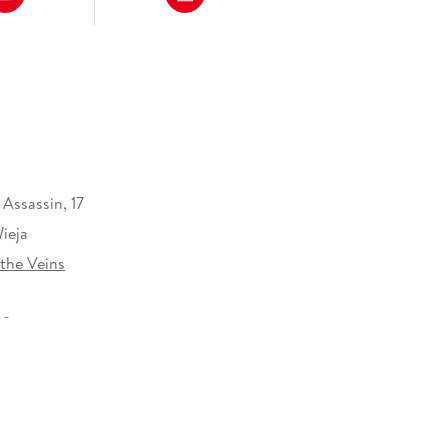
Assassin, 17
ieja
the Veins
32 mm
hances Verlag, Hammergasse 7-9, 98587
-Hallenberg, info@second-chances-verlag.de