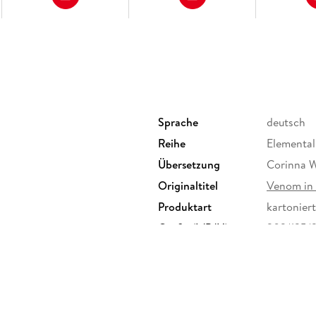
Sprache
deutsch
Reihe
Elemental 
Übersetzung
Corinna W
Originaltitel
Venom in 
Produktart
kartoniert
Größe (L/B/H)
202/135/
Herstelleradresse
Second C
Steinbach