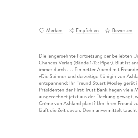
Merken
Empfehlen
Bewerten
Die langersehnte Fortsetzung der beliebten 
Chances Verlag (Bände 1-15: Piper). Blut ist a
immer durch . . . Ein netter Abend mit Freunden
»Die Spinne« und derzeitige Königin von Ashlan
entspannend: Ihr Freund Stuart Mosley gerät 
Präsidenten der First Trust Bank hegen viele 
ausgerechnet jetzt aus der Deckung gewagt, w
Crème von Ashland plant? Um ihren Freund zu 
läuft die Zeit davon. Denn unvermittelt taucht
eins ihrer dunkelsten Geheimnisse und will nu