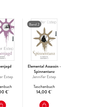
Band 2
nenjagd
Elemental Assassin -
Spinnentanz
er Estep
Jennifer Estep
henbuch
Taschenbuch
00 €
14,00 €
*
*