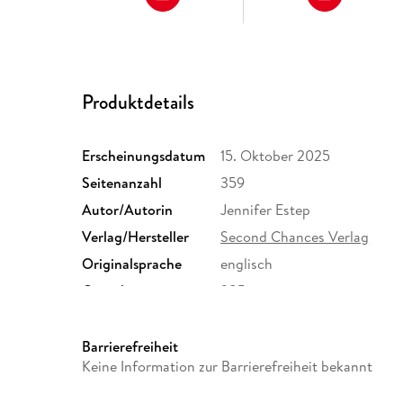
Produktdetails
Erscheinungsdatum
15. Oktober 2025
Seitenanzahl
359
Autor/Autorin
Jennifer Estep
Verlag/Hersteller
Second Chances Verlag
Originalsprache
englisch
Gewicht
385 g
ISBN
9783989061163
Barrierefreiheit
Keine Information zur Barrierefreiheit bekannt