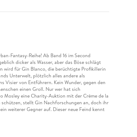
Urban-Fantasy-Reihe! Ab Band 16 im Second
ngeblich dicker als Wasser, aber das Böse schlägt
 wird für Gin Blanco, die berüchtigte Profikillerin
ds Unterwelt, plötzlich alles andere als
ins Visier von Entführern. Kein Wunder, gegen den
Menschen einen Groll. Nur wer hat sich
o Mosley eine Charity-Auktion mit der Crème de la
schützen, stellt Gin Nachforschungen an, doch ihr
 ein weiterer Gegner auf. Dieser neue Feind kennt
r eines: gnadenlose Rache und - Gins Tod!