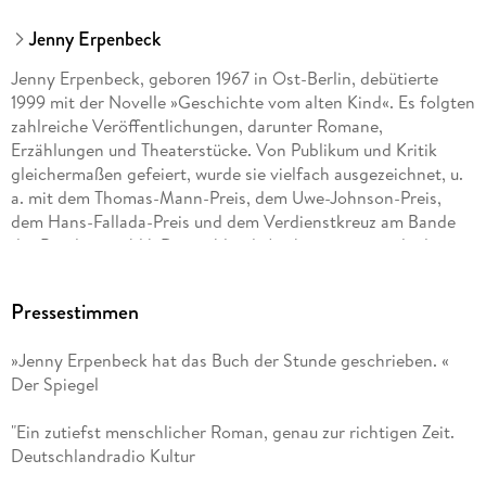
Jenny Erpenbeck
Jenny Erpenbeck, geboren 1967 in Ost-Berlin, debütierte
1999 mit der Novelle »Geschichte vom alten Kind«. Es folgten
zahlreiche Veröffentlichungen, darunter Romane,
Erzählungen und Theaterstücke. Von Publikum und Kritik
gleichermaßen gefeiert, wurde sie vielfach ausgezeichnet, u.
a. mit dem Thomas-Mann-Preis, dem Uwe-Johnson-Preis,
dem Hans-Fallada-Preis und dem Verdienstkreuz am Bande
der Bundesrepublik Deutschland. Auch international gilt
Erpenbeck als wichtige literarische Gegenwartsautorin. So
wurde sie u. a. mit dem britischen Independent Foreign
Pressestimmen
Fiction Prize (inzwischen bekannt als Man Booker
International Prize) und dem italienischen Premio Strega
»Jenny Erpenbeck hat das Buch der Stunde geschrieben. «
Europeo geehrt. Ihr Roman "Heimsuchung" wird vom
Der Spiegel
Guardian auf der Liste der "100 Best Books of the 21st
Century" geführt. Die amerikanische Übersetzung ihres
"Ein zutiefst menschlicher Roman, genau zur richtigen Zeit.
jüngsten Romans »Kairos« stand 2023 in den USA auf der
Deutschlandradio Kultur
Longlist des National Book Awards. Erpenbecks Werk
erscheint in über 30 Sprachen.