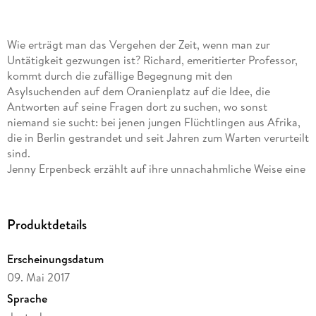
Wie erträgt man das Vergehen der Zeit, wenn man zur
Untätigkeit gezwungen ist? Richard, emeritierter Professor,
kommt durch die zufällige Begegnung mit den
Asylsuchenden auf dem Oranienplatz auf die Idee, die
Antworten auf seine Fragen dort zu suchen, wo sonst
niemand sie sucht: bei jenen jungen Flüchtlingen aus Afrika,
die in Berlin gestrandet und seit Jahren zum Warten verurteilt
sind.
Jenny Erpenbeck erzählt auf ihre unnachahmliche Weise eine
Geschichte vom Wegsehen und Hinsehen, von Tod und Krieg,
vom ewigen Warten und von all dem, was unter der
Oberfläche verborgen liegt.
Produktdetails
Erscheinungsdatum
09. Mai 2017
Sprache