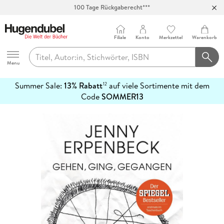
100 Tage Rückgaberecht***
Abholung in über 100 Filialen
Filiale
Konto
Merkzettel
Warenkorb
Hugendubel
Menu
Summer Sale:
13% Rabatt
auf viele Sortimente mit dem
12
mehr
Code
SOMMER13
erfahren