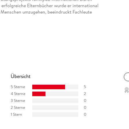
 erfolgreiche Elternbücher wurde er international
it Menschen umzugehen, beeindruckt Fachleute
Übersicht
5 Sterne
5
4 Sterne
2
3 Sterne
0
2 Sterne
0
1 Stern
0