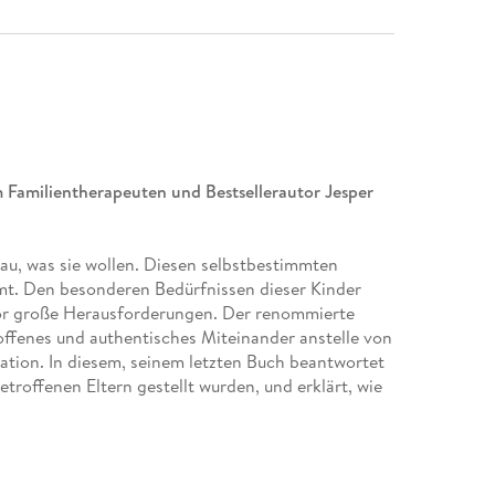
 Familientherapeuten und Bestsellerautor Jesper
nau, was sie wollen. Diesen selbstbestimmten
mmt. Den besonderen Bedürfnissen dieser Kinder
 vor große Herausforderungen. Der renommierte
 offenes und authentisches Miteinander anstelle von
tion. In diesem, seinem letzten Buch beantwortet
etroffenen Eltern gestellt wurden, und erklärt, wie
ins Leben begleiten können, ohne sich dabei selbst