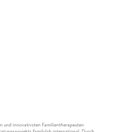
en und innovativsten Familientherapeuten
atungsprojekts familylab international. Durch