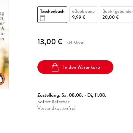
Fremdsprachige Bücher
n Lernhilfen
 Jugendbücher
eiber
Hörbuch Downloads im Bundle
cher
 Vergleich
 Puzzlezubehör
Lernen
New Adult
STABILO
Taschenbücher
Taschenbuch
eBook epub
Buch (gebunde
hilfen
hriller
 Backen
er
lender
Ratgeber
9,99 €
20,00 €
op
hriller
Romance
Sachbücher
13,00 €
precher:innen
inkl. Mwst.
Science Fiction
Fremdsprachige Bücher
In den Warenkorb
Zustellung:
Sa, 08.08. - Di, 11.08.
Sofort lieferbar
Versandkostenfrei