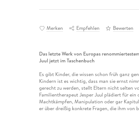
Merken
Empfehlen
Bewerten
Das letzte Werk von Europas renommiertestem
Juul jetzt im Taschenbuch
Es gibt Kinder, die wissen schon früh ganz ge
Kindern ist es wichtig, dass man sie ernst ni
gerecht zu werden, stellt Eltern nicht selten
Familientherapeut Jesper Juul plädiert für ein
Machtkämpfen, Manipulation oder gar Kapitula
er über dreißig konkrete Fragen, die ihm von b
Eltern diese Kinder besser verstehen und gut 
aufzureiben.