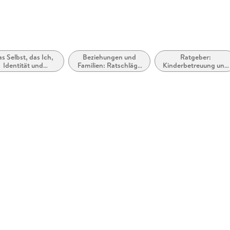
s Selbst, das Ich,
Beziehungen und
Ratgeber:
Identität und
Familien: Ratschläge
Kinderbetreuung und
Persönlichkeit
und Fragen
Erziehung