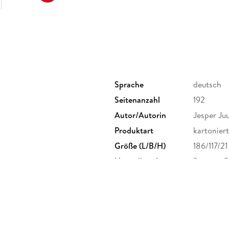
Sprache
deutsch
Seitenanzahl
192
Autor/Autorin
Jesper Juu
Produktart
kartoniert
Größe (L/B/H)
186/117/2
Herstelleradresse
Penguin 
Straße 28
produkts