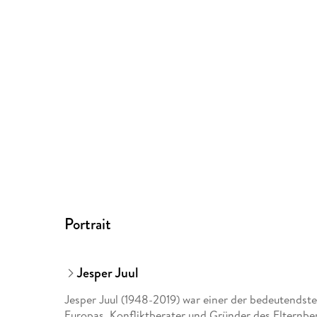
Portrait
Jesper Juul
Jesper Juul (1948-2019) war einer der bedeutendst
Europas, Konfliktberater und Gründer des Elternber