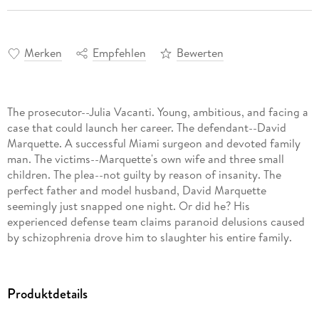
Merken
Empfehlen
Bewerten
The prosecutor--Julia Vacanti. Young, ambitious, and facing a
case that could launch her career. The defendant--David
Marquette. A successful Miami surgeon and devoted family
man. The victims--Marquette's own wife and three small
children. The plea--not guilty by reason of insanity. The
perfect father and model husband, David Marquette
seemingly just snapped one night. Or did he? His
experienced defense team claims paranoid delusions caused
by schizophrenia drove him to slaughter his entire family.
But the state suspects Marquette's insanity defense is being
fabricated to disguise murders that were cold-blooded and
calculated. If convicted, Marquette faces the death penalty.
Produktdetails
If found insane, he would walk free. To bring a killer to justice,
Julia will have to journey into the mind of madness herself,