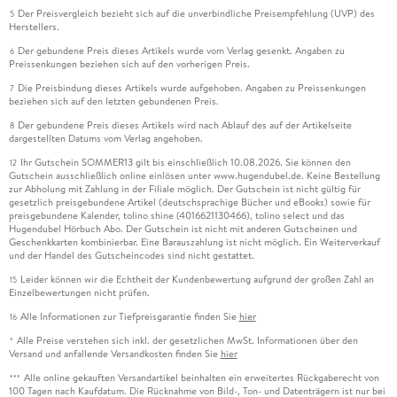
Der Preisvergleich bezieht sich auf die unverbindliche Preisempfehlung (UVP) des
5
Herstellers.
Der gebundene Preis dieses Artikels wurde vom Verlag gesenkt. Angaben zu
6
Preissenkungen beziehen sich auf den vorherigen Preis.
Die Preisbindung dieses Artikels wurde aufgehoben. Angaben zu Preissenkungen
7
beziehen sich auf den letzten gebundenen Preis.
Der gebundene Preis dieses Artikels wird nach Ablauf des auf der Artikelseite
8
dargestellten Datums vom Verlag angehoben.
Ihr Gutschein SOMMER13 gilt bis einschließlich 10.08.2026. Sie können den
12
Gutschein ausschließlich online einlösen unter www.hugendubel.de. Keine Bestellung
zur Abholung mit Zahlung in der Filiale möglich. Der Gutschein ist nicht gültig für
gesetzlich preisgebundene Artikel (deutschsprachige Bücher und eBooks) sowie für
preisgebundene Kalender, tolino shine (4016621130466), tolino select und das
Hugendubel Hörbuch Abo. Der Gutschein ist nicht mit anderen Gutscheinen und
Geschenkkarten kombinierbar. Eine Barauszahlung ist nicht möglich. Ein Weiterverkauf
und der Handel des Gutscheincodes sind nicht gestattet.
Leider können wir die Echtheit der Kundenbewertung aufgrund der großen Zahl an
15
Einzelbewertungen nicht prüfen.
Alle Informationen zur Tiefpreisgarantie finden Sie
hier
16
Alle Preise verstehen sich inkl. der gesetzlichen MwSt. Informationen über den
*
Versand und anfallende Versandkosten finden Sie
hier
Alle online gekauften Versandartikel beinhalten ein erweitertes Rückgaberecht von
***
100 Tagen nach Kaufdatum. Die Rücknahme von Bild-, Ton- und Datenträgern ist nur bei