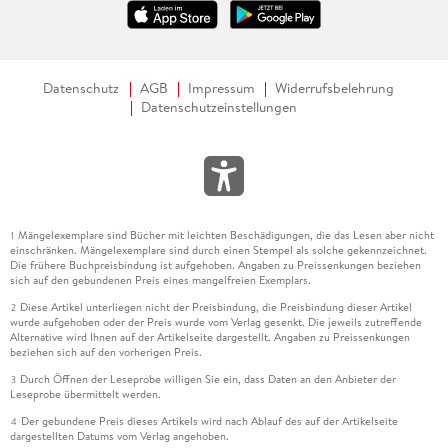
Datenschutz
AGB
Impressum
Widerrufsbelehrung
Datenschutzeinstellungen
Mängelexemplare sind Bücher mit leichten Beschädigungen, die das Lesen aber nicht
1
einschränken. Mängelexemplare sind durch einen Stempel als solche gekennzeichnet.
Die frühere Buchpreisbindung ist aufgehoben. Angaben zu Preissenkungen beziehen
sich auf den gebundenen Preis eines mangelfreien Exemplars.
Diese Artikel unterliegen nicht der Preisbindung, die Preisbindung dieser Artikel
2
wurde aufgehoben oder der Preis wurde vom Verlag gesenkt. Die jeweils zutreffende
Alternative wird Ihnen auf der Artikelseite dargestellt. Angaben zu Preissenkungen
beziehen sich auf den vorherigen Preis.
Durch Öffnen der Leseprobe willigen Sie ein, dass Daten an den Anbieter der
3
Leseprobe übermittelt werden.
Der gebundene Preis dieses Artikels wird nach Ablauf des auf der Artikelseite
4
dargestellten Datums vom Verlag angehoben.