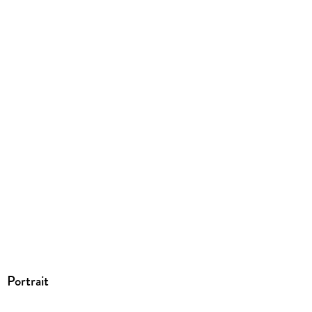
ISBN
9781477849538
Portrait