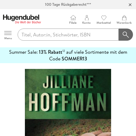
100 Tage Rückgaberecht***
Abholung in über 100 Filialen
Filiale
Konto
Merkzettel
Warenkorb
Hugendubel
Menu
Summer Sale:
13% Rabatt
auf viele Sortimente mit dem
12
mehr
Code
SOMMER13
erfahren