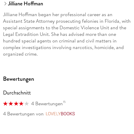
Jilliane Hoffman
Jilliane Hoffman began her professional career as an
Assistant State Attorney prosecuting felonies in Florida, with
special assignments to the Domestic Violence Unit and the
Legal Extradition Unit. She has advised more than one
hundred special agents on criminal and civil matters in
complex investigations involving narcotics, homicide, and
organized crime.
Her novels include the bestselling Retribution, Last Witness,
The Cutting Room, Plea of Insanity, and Pretty Little Things.
Bewertungen
Originally from Long Island, New York, she presently resides
in South Florida with her husband and two children.
Durchschnitt
15
4 Bewertungen
4 Bewertungen
von
LovelyBooks