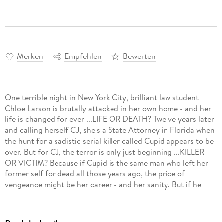
Merken
Empfehlen
Bewerten
One terrible night in New York City, brilliant law student
Chloe Larson is brutally attacked in her own home - and her
life is changed for ever ...LIFE OR DEATH? Twelve years later
and calling herself CJ, she's a State Attorney in Florida when
the hunt for a sadistic serial killer called Cupid appears to be
over. But for CJ, the terror is only just beginning ...KILLER
OR VICTIM? Because if Cupid is the same man who left her
former self for dead all those years ago, the price of
vengeance might be her career - and her sanity. But if he
isn't, the truth could cost CJ a whole lot more ...JUSTICE OR
RETRIBUTION?
Jilliane Hoffman was an Assistant State Attorney between