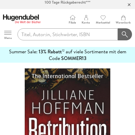
Abholung in über 100 Filialen
Filiale
Konto
Merkzettel
Warenkorb
Hugendubel
Menu
Summer Sale:
13% Rabatt
auf viele Sortimente mit dem
12
mehr
Code
SOMMER13
erfahren