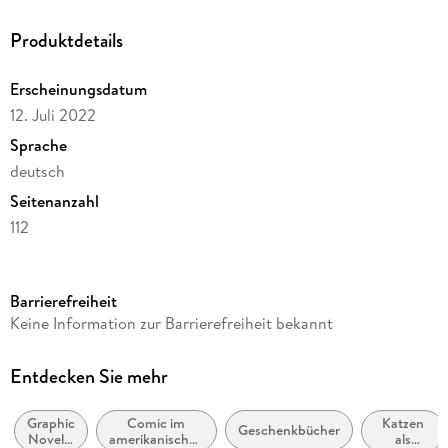
Produktdetails
Erscheinungsdatum
12. Juli 2022
Sprache
deutsch
Seitenanzahl
112
Autor/Autorin
Jim Davis
Barrierefreiheit
Übersetzung
Keine Information zur Barrierefreiheit bekannt
Jano Rohleder
Verlag/Hersteller
Entdecken Sie mehr
Egmont Comic Collection
Graphic
Comic im
Katzen
Originaltitel
Geschenkbücher
Novel /
amerikanischen
als