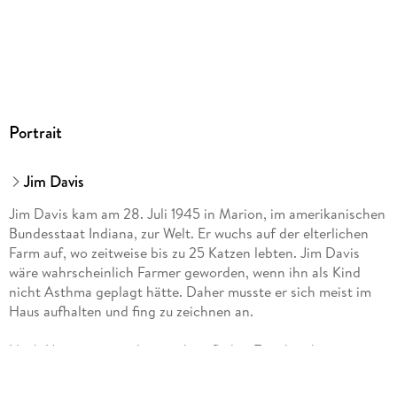
Portrait
Jim Davis
Jim Davis kam am 28. Juli 1945 in Marion, im amerikanischen
Bundesstaat Indiana, zur Welt. Er wuchs auf der elterlichen
Farm auf, wo zeitweise bis zu 25 Katzen lebten. Jim Davis
wäre wahrscheinlich Farmer geworden, wenn ihn als Kind
nicht Asthma geplagt hätte. Daher musste er sich meist im
Haus aufhalten und fing zu zeichnen an.
Nach Universität und erster beruflicher Tätigkeit bei einer
Werbeagentur, lernte Jim als Assistenzzeichner von Tom K.
Ryan, was an Arbeitsdisziplin erforderlich ist, um einen