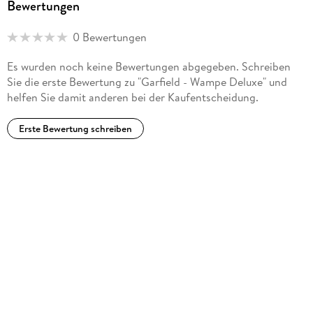
Bewertungen
täglich erscheinenden Strip anzufertigen. Seine erste Figur
war die Stechmücke "Gnorm Gnat", bevor er all
0 Bewertungen
seineErfahrungen in den Entwurf eines neuen Protagonisten
steckte: Garfield.
Es wurden noch keine Bewertungen abgegeben. Schreiben
Sie die erste Bewertung zu "Garfield - Wampe Deluxe" und
helfen Sie damit anderen bei der Kaufentscheidung.
Erste Bewertung schreiben