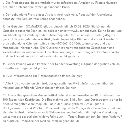
Die Preisbindung dieses Artikels wurde aufgehoben. Angaben zu Preissenkungen
7
beziehen sich auf den letzten gebundenen Preis.
Der gebundene Preis dieses Artikels wird nach Ablauf des auf der Artikelseite
8
dargestellten Datums vom Verlag angehoben.
Ihr Gutschein SOMMER13 gilt bis einschließlich 10.08.2026. Sie können den
12
Gutschein ausschließlich online einlösen unter www.hugendubel.de. Keine Bestellung
zur Abholung mit Zahlung in der Filiale möglich. Der Gutschein ist nicht gültig für
gesetzlich preisgebundene Artikel (deutschsprachige Bücher und eBooks) sowie für
preisgebundene Kalender, tolino shine (4016621130466), tolino select und das
Hugendubel Hörbuch Abo. Der Gutschein ist nicht mit anderen Gutscheinen und
Geschenkkarten kombinierbar. Eine Barauszahlung ist nicht möglich. Ein Weiterverkauf
und der Handel des Gutscheincodes sind nicht gestattet.
Leider können wir die Echtheit der Kundenbewertung aufgrund der großen Zahl an
15
Einzelbewertungen nicht prüfen.
Alle Informationen zur Tiefpreisgarantie finden Sie
hier
16
Alle Preise verstehen sich inkl. der gesetzlichen MwSt. Informationen über den
*
Versand und anfallende Versandkosten finden Sie
hier
Alle online gekauften Versandartikel beinhalten ein erweitertes Rückgaberecht von
***
100 Tagen nach Kaufdatum. Die Rücknahme von Bild-, Ton- und Datenträgern ist nur bei
noch versiegelter Ware möglich. Für in der Filiale gekaufte Artikel gilt ein
Rückgaberecht von 4 Wochen. Voraussetzung ist die Vorlage des Kassenbons und dass
sich der Artikel in wiederverkaufsfähigem Zustand befindet. Für digitale Produkte gilt
weiterhin die gesetzliche Widerrufsfrist von 14 Tagen. Bitte senden Sie Ihren Widerruf
zu digitalen Produkten per Mail an info@hugendubel.de.