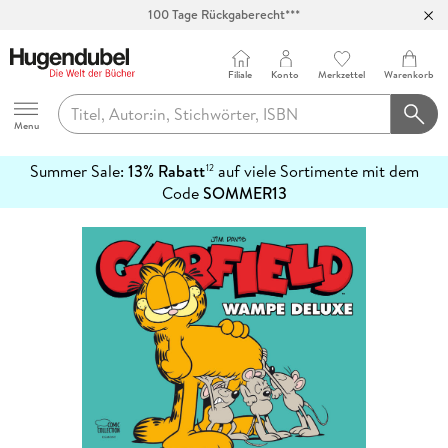
100 Tage Rückgaberecht***
Abholung in über 100 Filialen
Filiale
Konto
Merkzettel
Warenkorb
Hugendubel
Menu
Summer Sale:
13% Rabatt
auf viele Sortimente mit dem
12
mehr
Code
SOMMER13
erfahren