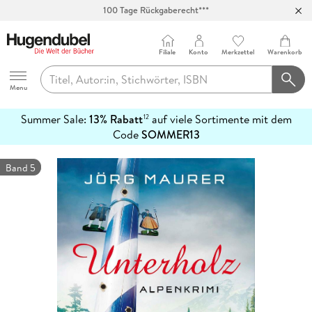
100 Tage Rückgaberecht***
Abholung in über 100 Filialen
Filiale
Konto
Merkzettel
Warenkorb
Hugendubel
Menu
Summer Sale:
13% Rabatt
auf viele Sortimente mit dem
12
mehr
Code
SOMMER13
erfahren
Band 5