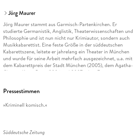
Jörg Maurer
Jörg Maurer stammt aus Garmisch-Partenkirchen. Er
studierte Germanistik, Anglistik, Theaterwissenschaften und
Philosophie und ist nun nicht nur Krimiautor, sondern auch
Musikkabarettist. Eine feste Größe in der süddeutschen
Kabarettszene, leitete er jahrelang ein Theater in München
und wurde für seine Arbeit mehrfach ausgezeichnet, u.a. mit
dem Kabarettpreis der Stadt München (2005), dem Agatha-
Christie-Krimi-Preis (2006 und 2007), dem Ernst-
Hoferichter-Preis (2012) und dem Publikumskrimipreis MIMI
(2012). Sein Krimi-Kabarettprogramm ist Kult.
Pressestimmen
»Kriminell komisch.«
Süddeutsche Zeitung