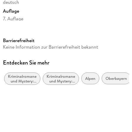
deutsch
Auflage
7. Auflage
Seitenanzahl
432
Barrierefreiheit
Reihe
Keine Information zur Barrierefreiheit bekannt
Kommissar Jennerwein ermittelt, 5
Autor/Autorin
Entdecken Sie mehr
Jörg Maurer
Kriminalromane
Kriminalromane
Verlag/Hersteller
Alpen
Oberbayern
und Mystery:
und Mystery:
FISCHER Taschenbuch
Cosy Mystery
Polizeiarbeit &
Forensik
Produktart
kartoniert
Gewicht
380 g
Größe (L/B/H)