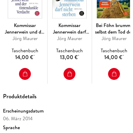
Kommissar
Kommissar
Bei Föhn brummt
Jennerwein und der
Jennerwein darf
selbst dem Tod de
tintendunkle
Jörg Maurer
nicht sterben
Jörg Maurer
Jörg Maurer
Schädel
Verdacht
Taschenbuch
Taschenbuch
Taschenbuch
14,00 €
13,00 €
14,00 €
*
*
*
Produktdetails
Erscheinungsdatum
06. März 2014
Sprache