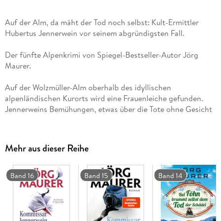
Auf der Alm, da mäht der Tod noch selbst: Kult-Ermittler
Hubertus Jennerwein vor seinem abgründigsten Fall.
Der fünfte Alpenkrimi von Spiegel-Bestseller-Autor Jörg
Maurer.
Auf der Wolzmüller-Alm oberhalb des idyllischen
alpenländischen Kurorts wird eine Frauenleiche gefunden.
Jennerweins Bemühungen, etwas über die Tote ohne Gesicht
zu erfahren, laufen ins Leere. Niemand im Ort will etwas über
geheime Treffen auf der Alm gewusst haben, und der
Bürgermeister bangt nur um seine Bollywood-Kontakte.
Mehr aus dieser Reihe
Endlich verrät das Bestatterehepaar a. D. Grasegger dem
Kommissar, dass es sich bei der Toten um die Äbtissin
handeln soll, eine branchenberühmte Auftragskillerin. Wer
Band 16
Band 15
Band 14
hat es geschafft, sie umzubringen? Da geschieht ein weiterer
Almenmord, ein mysteriöser Maler gerät ins Fadenkreuz, und
Jennerwein pirscht mit seiner Truppe durchs Unterholz