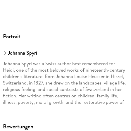
Portrait
Johanna Spyri
Johanna Spyri was a Swiss author best remembered for
Heidi, one of the most beloved works of nineteenth-century
children's literature. Born Johanna Louise Heusser in Hirzel,
Switzerland, in 1827, she drew on the landscapes, village life,
religious feeling, and social contrasts of Switzerland in her
fiction. Her writing often centres on children, family life,
illness, poverty, moral growth, and the restorative power of
nature. Heidi, first published in two parts in 1880 and 1881,
became her most famous work and helped establish the
Swiss Alps as one of the most memorable settings in classic
Bewertungen
children's literature.Spyri's reputation rests largely on the