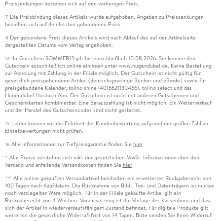
Preissenkungen beziehen sich auf den vorherigen Preis.
Die Preisbindung dieses Artikels wurde aufgehoben. Angaben zu Preissenkungen
7
beziehen sich auf den letzten gebundenen Preis.
Der gebundene Preis dieses Artikels wird nach Ablauf des auf der Artikelseite
8
dargestellten Datums vom Verlag angehoben.
Ihr Gutschein SOMMER13 gilt bis einschließlich 10.08.2026. Sie können den
12
Gutschein ausschließlich online einlösen unter www.hugendubel.de. Keine Bestellung
zur Abholung mit Zahlung in der Filiale möglich. Der Gutschein ist nicht gültig für
gesetzlich preisgebundene Artikel (deutschsprachige Bücher und eBooks) sowie für
preisgebundene Kalender, tolino shine (4016621130466), tolino select und das
Hugendubel Hörbuch Abo. Der Gutschein ist nicht mit anderen Gutscheinen und
Geschenkkarten kombinierbar. Eine Barauszahlung ist nicht möglich. Ein Weiterverkauf
und der Handel des Gutscheincodes sind nicht gestattet.
Leider können wir die Echtheit der Kundenbewertung aufgrund der großen Zahl an
15
Einzelbewertungen nicht prüfen.
Alle Informationen zur Tiefpreisgarantie finden Sie
hier
16
Alle Preise verstehen sich inkl. der gesetzlichen MwSt. Informationen über den
*
Versand und anfallende Versandkosten finden Sie
hier
Alle online gekauften Versandartikel beinhalten ein erweitertes Rückgaberecht von
***
100 Tagen nach Kaufdatum. Die Rücknahme von Bild-, Ton- und Datenträgern ist nur bei
noch versiegelter Ware möglich. Für in der Filiale gekaufte Artikel gilt ein
Rückgaberecht von 4 Wochen. Voraussetzung ist die Vorlage des Kassenbons und dass
sich der Artikel in wiederverkaufsfähigem Zustand befindet. Für digitale Produkte gilt
weiterhin die gesetzliche Widerrufsfrist von 14 Tagen. Bitte senden Sie Ihren Widerruf