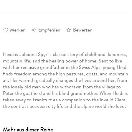
Merken
Empfehlen
Bewerten
Heidi is Johanna Spyri's classic story of childhood, kindness,
mountain life, and the healing power of home. Sent to live
with her reclusive grandfather in the Swiss Alps, young Heidi
finds freedom among the high pastures, goats, and mountain
air. Her warmth gradually changes the lives around her, from
the lonely old man who has withdrawn from the village to
Peter the goatherd and his blind grandmother. When Heidi is
taken away to Frankfurt as a companion to the invalid Clara,
the contrast between city life and the alpine world she loves
becomes a central part of the novel's emotional force.
First published in the early 1880s, Heidi remains one of the
enduring works of classic children's literature. Its appeal rests
Mehr aus dieser Reihe
on more than nostalgia: Spyri's novel joins a memorable child