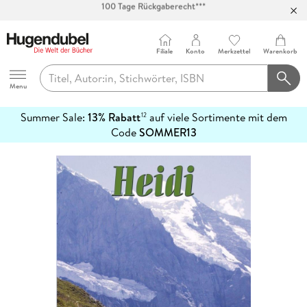
Abholung in über 100 Filialen
Filiale
Konto
Merkzettel
Warenkorb
Hugendubel
Menu
Summer Sale:
13% Rabatt
auf viele Sortimente mit dem
12
mehr
Code
SOMMER13
erfahren