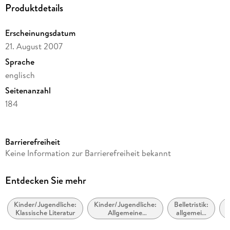
Produktdetails
Erscheinungsdatum
21. August 2007
Sprache
englisch
Seitenanzahl
184
Reihe
A Stepping Stone Book
Barrierefreiheit
Autor/Autorin
Keine Information zur Barrierefreiheit bekannt
Johanna Spyri
Verlag/Hersteller
Entdecken Sie mehr
Wilder Publications
Kinder/Jugendliche:
Kinder/Jugendliche:
Belletristik:
Produktart
Klassische Literatur
Allgemeine
allgemein
kartoniert
Interessen:
und
W
Landleben
literarisch,