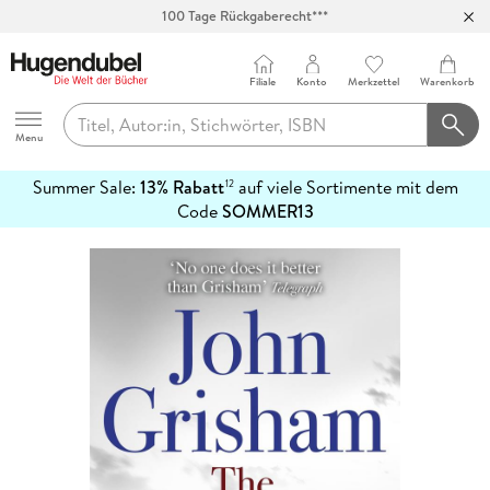
100 Tage Rückgaberecht***
Abholung in über 100 Filialen
Filiale
Konto
Merkzettel
Warenkorb
Hugendubel
Menu
Summer Sale:
13% Rabatt
auf viele Sortimente mit dem
12
mehr
Code
SOMMER13
erfahren