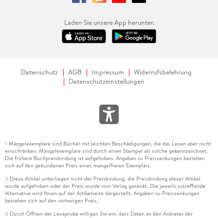
Laden Sie unsere App herunter.
Datenschutz
AGB
Impressum
Widerrufsbelehrung
Datenschutzeinstellungen
Mängelexemplare sind Bücher mit leichten Beschädigungen, die das Lesen aber nicht
1
einschränken. Mängelexemplare sind durch einen Stempel als solche gekennzeichnet.
Die frühere Buchpreisbindung ist aufgehoben. Angaben zu Preissenkungen beziehen
sich auf den gebundenen Preis eines mangelfreien Exemplars.
Diese Artikel unterliegen nicht der Preisbindung, die Preisbindung dieser Artikel
2
wurde aufgehoben oder der Preis wurde vom Verlag gesenkt. Die jeweils zutreffende
Alternative wird Ihnen auf der Artikelseite dargestellt. Angaben zu Preissenkungen
beziehen sich auf den vorherigen Preis.
Durch Öffnen der Leseprobe willigen Sie ein, dass Daten an den Anbieter der
3