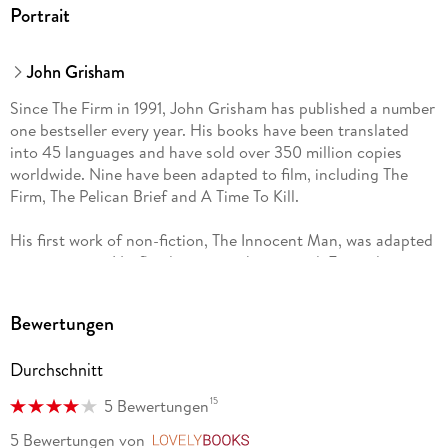
Portrait
John Grisham
Since The Firm in 1991, John Grisham has published a number
one bestseller every year. His books have been translated
into 45 languages and have sold over 350 million copies
worldwide. Nine have been adapted to film, including The
Firm, The Pelican Brief and A Time To Kill.
His first work of non-fiction, The Innocent Man, was adapted
into a six-part Netflix docuseries; his second, Framed,
highlights work with organisations dedicated to exonerating
those who have been wrongfully convicted.
Bewertungen
He is the two-time winner of the Harper Lee Prize for Legal
Durchschnitt
Fiction and was distinguished with the Library of Congress
Creative Achievement Award for Fiction.
15
5 Bewertungen
John lives on a farm in central Virginia.
5 Bewertungen
von
LovelyBooks