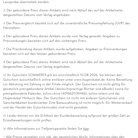
Leseprobe übermittelt werden.
Der gebundene Preis dieses Artikels wird nach Ablauf des auf der Artikelseite
4
dargestellten Datums vom Verlag angehoben.
Der Preisvergleich bezieht sich auf die unverbindliche Preisempfehlung (UVP) des
5
Herstellers.
Der gebundene Preis dieses Artikels wurde vom Verlag gesenkt. Angaben zu
6
Preissenkungen beziehen sich auf den vorherigen Preis.
Die Preisbindung dieses Artikels wurde aufgehoben. Angaben zu Preissenkungen
7
beziehen sich auf den letzten gebundenen Preis.
Der gebundene Preis dieses Artikels wird nach Ablauf des auf der Artikelseite
8
dargestellten Datums vom Verlag angehoben.
Ihr Gutschein SOMMER13 gilt bis einschließlich 10.08.2026. Sie können den
12
Gutschein ausschließlich online einlösen unter www.hugendubel.de. Keine Bestellung
zur Abholung mit Zahlung in der Filiale möglich. Der Gutschein ist nicht gültig für
gesetzlich preisgebundene Artikel (deutschsprachige Bücher und eBooks) sowie für
preisgebundene Kalender, tolino shine (4016621130466), tolino select und das
Hugendubel Hörbuch Abo. Der Gutschein ist nicht mit anderen Gutscheinen und
Geschenkkarten kombinierbar. Eine Barauszahlung ist nicht möglich. Ein Weiterverkauf
und der Handel des Gutscheincodes sind nicht gestattet.
Leider können wir die Echtheit der Kundenbewertung aufgrund der großen Zahl an
15
Einzelbewertungen nicht prüfen.
Alle Informationen zur Tiefpreisgarantie finden Sie
hier
16
Alle Preise verstehen sich inkl. der gesetzlichen MwSt. Informationen über den
*