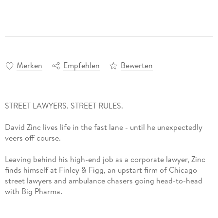
Merken
Empfehlen
Bewerten
STREET LAWYERS. STREET RULES.
David Zinc lives life in the fast lane - until he unexpectedly
veers off course.
Leaving behind his high-end job as a corporate lawyer, Zinc
finds himself at Finley & Figg, an upstart firm of Chicago
street lawyers and ambulance chasers going head-to-head
with Big Pharma.
Zinc has never entered a courtroom. He's never helped a