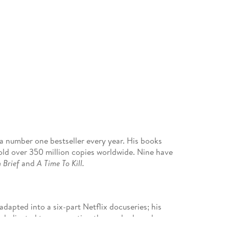
a number one bestseller every year. His books
old over 350 million copies worldwide. Nine have
 Brief
and
A Time To Kill.
 adapted into a six-part Netflix docuseries; his
ns dedicated to exonerating those who have been