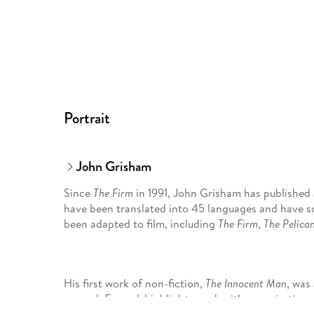
Portrait
John Grisham
Since
The Firm
in 1991, John Grisham has published 
have been translated into 45 languages and have s
been adapted to film, including
The Firm
,
The Pelican
His first work of non-fiction,
The Innocent Man
, was
second,
Framed
, highlights work with organisatio
wrongfully convicted.