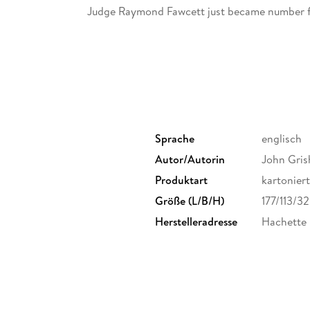
Judge Raymond Fawcett just became number f
His body was found in the small basement of a
used on weekends. When he did not show up fo
panicked, called the FBI, and in due course t
forced entry, no struggle, just two dead bodie
I did not know Judge Fawcett, but I know who 
Sprache
englisch
I am a lawyer, and I am in prison.
Autor/Autorin
John Gri
It's a long story.
Produktart
kartoniert
Größe (L/B/H)
177/113/3
Praise for THE RACKETEER
Herstelleradresse
Hachette 
'Hooked from start to finish!' - 5-star Reader 
'Excellent read' - 5-star Reader Review
'A super yarn' - 5-star Reader Review