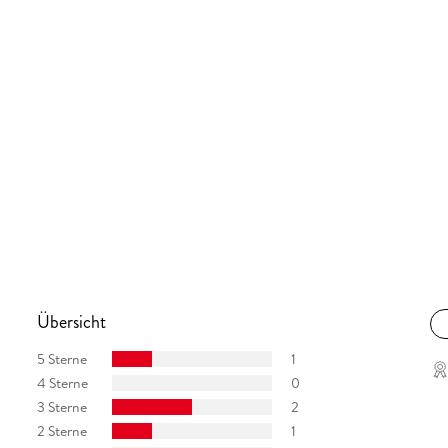
or Legal Fiction and was distinguished with the
r Fiction.
Übersicht
5 Sterne
1
4 Sterne
0
3 Sterne
2
2 Sterne
1