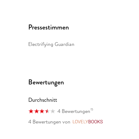
He is the two-time winner of the Harper Lee Prize f
Library of Congress Creative Achievement Award fo
Pressestimmen
John lives on a farm in central Virginia.
Electrifying Guardian
Bewertungen
Durchschnitt
15
4 Bewertungen
4 Bewertungen
von
LovelyBooks