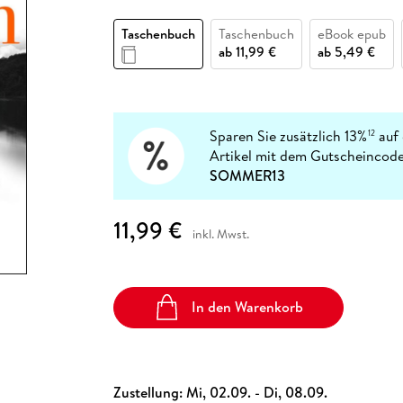
Fremdsprachige Bücher
n Lernhilfen
 Jugendbücher
eiber
Hörbuch Downloads im Bundle
cher
 Vergleich
 Puzzlezubehör
Lernen
New Adult
STABILO
Taschenbücher
Taschenbuch
Taschenbuch
eBook epub
hilfen
hriller
 Backen
er
lender
Ratgeber
ab
11,99 €
ab
5,49 €
op
hriller
Romance
Sachbücher
precher:innen
Science Fiction
Sparen Sie zusätzlich 13%
auf 
12
Artikel mit dem Gutscheincode
Fremdsprachige Bücher
SOMMER13
11,99 €
inkl. Mwst.
In den Warenkorb
Zustellung:
Mi, 02.09. - Di, 08.09.