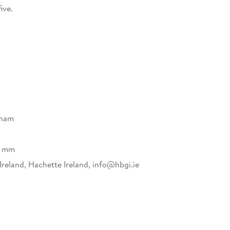
ive.
 lakeside cabin he had built himself and frequently
r a trial on Monday morning, his law clerks
he agents found the crime scene. There was no
s - Judge Fawcett and his young secretary.
killed him, and why.
sham
2 mm
Ireland, Hachette Ireland, info@hbgi.ie
Review