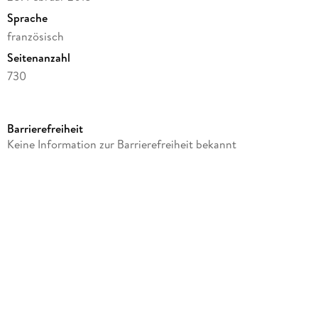
Sprache
französisch
Seitenanzahl
730
Reihe
Hachette Livre BNF
Barrierefreiheit
Autor/Autorin
Keine Information zur Barrierefreiheit bekannt
Joseph-Louis Lagrange
Verlag/Hersteller
Hachette Livre
Produktart
kartoniert
Gewicht
1007 g
Größe (L/B/H)
234/156/37 mm