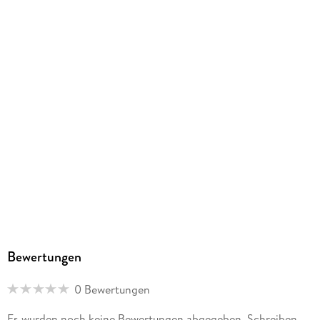
ISBN
9782012596559
Bewertungen
0 Bewertungen
Es wurden noch keine Bewertungen abgegeben. Schreiben