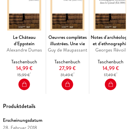
Le Château
Oeuvres complètes
Notes d'archéologi
d'Eppstein
illustrées. Une vie
et d'ethnographie
Alexandre Dumas
Guy de Maupassant
recueillies dans le
Georges Révoil
Çomal
Taschenbuch
Taschenbuch
Taschenbuch
14,99 €
27,99 €
14,99 €
*
*
*
15,99 €
31,49 €
17,49 €
Produktdetails
Erscheinungsdatum
28. Februar 2018