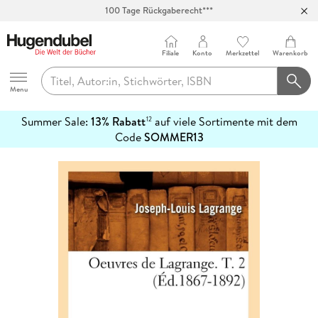
100 Tage Rückgaberecht***
Abholung in über 100 Filialen
Filiale
Konto
Merkzettel
Warenkorb
Hugendubel
Menu
Summer Sale:
13% Rabatt
auf viele Sortimente mit dem
12
mehr
Code
SOMMER13
erfahren