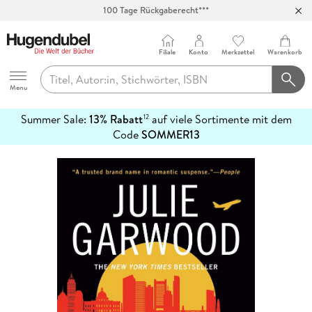
100 Tage Rückgaberecht***
Abholung in über 100 Filialen
Filiale
Konto
Merkzettel
Warenkorb
Hugendubel
Menu
Summer Sale:
13% Rabatt
auf viele Sortimente mit dem
12
mehr
Code
SOMMER13
erfahren