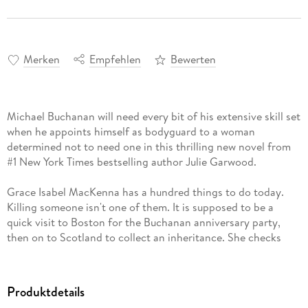
Merken
Empfehlen
Bewerten
Michael Buchanan will need every bit of his extensive skill set
when he appoints himself as bodyguard to a woman
determined not to need one in this thrilling new novel from
#1 New York Times bestselling author Julie Garwood.
Grace Isabel MacKenna has a hundred things to do today.
Killing someone isn't one of them. It is supposed to be a
quick visit to Boston for the Buchanan anniversary party,
then on to Scotland to collect an inheritance. She checks
into her hotel and then decides to go for a brisk walk. But
after getting lost, she ends up with a wounded man
stumbling into her arms—and his shooter coming after them
Produktdetails
both. When she fires back in self-defense, she doesn’t expect