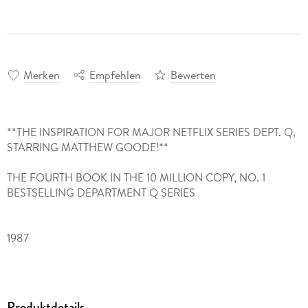
Merken
Empfehlen
Bewerten
**THE INSPIRATION FOR MAJOR NETFLIX SERIES DEPT. Q,
STARRING MATTHEW GOODE!**
THE FOURTH BOOK IN THE 10 MILLION COPY, NO. 1
BESTSELLING DEPARTMENT Q SERIES
1987
Nete Rosen thought she'd put her traumatic youth behind
her. Her caring foster parents and loving husband helped her
start again.
Produktdetails