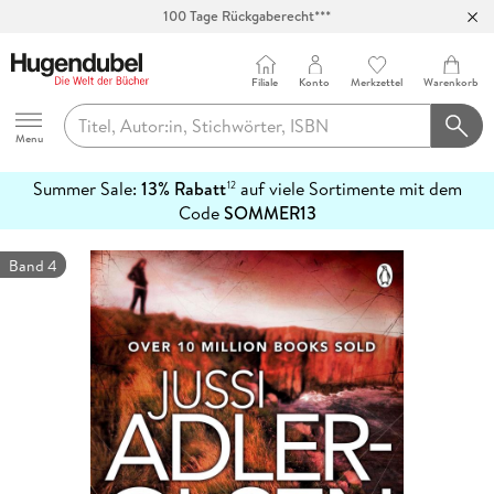
100 Tage Rückgaberecht***
Abholung in über 100 Filialen
Filiale
Konto
Merkzettel
Warenkorb
Hugendubel
Menu
Summer Sale:
13% Rabatt
auf viele Sortimente mit dem
12
mehr
Code
SOMMER13
erfahren
Band 4