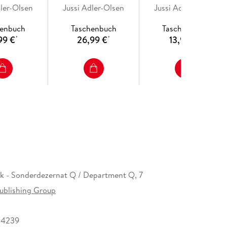
dler-Olsen
Jussi Adler-Olsen
Jussi Adler-Olsen
henbuch
Taschenbuch
Taschenbuch
99 €
26,99 €
13,99 €
*
*
*
k - Sonderdezernat Q / Department Q, 7
ublishing Group
84239