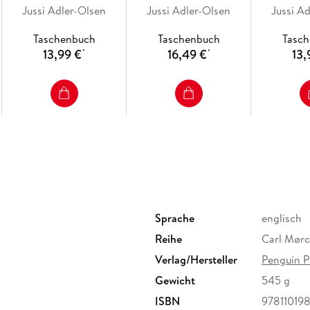
Jussi Adler-Olsen
Jussi Adler-Olsen
Jussi A
Taschenbuch
Taschenbuch
Tasc
13,99 €
16,49 €
13,
*
*
Sprache
englisch
Reihe
Carl Mørc
Verlag/Hersteller
Penguin P
Gewicht
545 g
ISBN
97811019