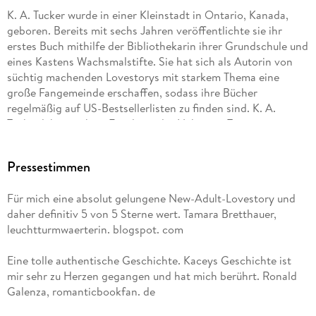
K. A. Tucker wurde in einer Kleinstadt in Ontario, Kanada,
geboren. Bereits mit sechs Jahren veröffentlichte sie ihr
erstes Buch mithilfe der Bibliothekarin ihrer Grundschule und
eines Kastens Wachsmalstifte. Sie hat sich als Autorin von
süchtig machenden Lovestorys mit starkem Thema eine
große Fangemeinde erschaffen, sodass ihre Bücher
regelmäßig auf US-Bestsellerlisten zu finden sind. K. A.
Tucker lebt mit ihrer Familie in der Nähe von Toronto.
Pressestimmen
Für mich eine absolut gelungene New-Adult-Lovestory und
daher definitiv 5 von 5 Sterne wert. Tamara Bretthauer,
leuchtturmwaerterin. blogspot. com
Eine tolle authentische Geschichte. Kaceys Geschichte ist
mir sehr zu Herzen gegangen und hat mich berührt. Ronald
Galenza, romanticbookfan. de