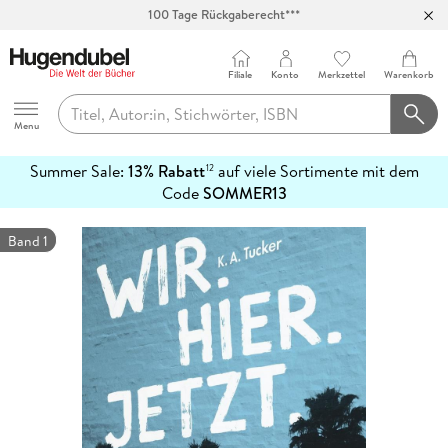
100 Tage Rückgaberecht***
Abholung in über 100 Filialen
Filiale
Konto
Merkzettel
Warenkorb
Hugendubel
Menu
Summer Sale:
13% Rabatt
auf viele Sortimente mit dem
12
mehr
Code
SOMMER13
erfahren
Band 1