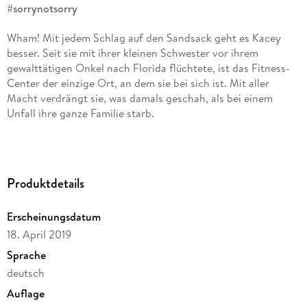
#sorrynotsorry
Wham! Mit jedem Schlag auf den Sandsack geht es Kacey
besser. Seit sie mit ihrer kleinen Schwester vor ihrem
gewalttätigen Onkel nach Florida flüchtete, ist das Fitness-
Center der einzige Ort, an dem sie bei sich ist. Mit aller
Macht verdrängt sie, was damals geschah, als bei einem
Unfall ihre ganze Familie starb.
Wham! Als Trent vor ihr steht, ist es um ihre sorgfältig
errichtete Fassade geschehen. Er ist unverschämt,
undurchschaubar und wahnsinnig sexy. Und er hat ein
Produktdetails
Geheimnis, das Kaceys Leben für immer verändern könnte. . .
Erscheinungsdatum
18. April 2019
Sprache
deutsch
Auflage