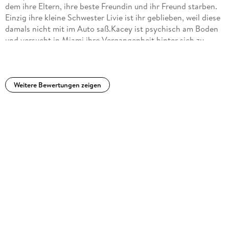
dem ihre Eltern, ihre beste Freundin und ihr Freund starben.
Einzig ihre kleine Schwester Livie ist ihr geblieben, weil diese
damals nicht mit im Auto saß.Kacey ist psychisch am Boden
und versucht in Miami ihre Vergangenheit hinter sich zu
lassen. Sie hat ein Schutzschild um sich aufgebaut und lässt
niemanden näher an sich heran mit Ausnahme von
Livie.Doch dann trifft sie auf ihre neuen Nachbarn. Auf der
einen Seite Storm und ihr Tochter Mia und auf der anderen
Weitere Bewertungen zeigen
Seite Trent.Und langsam aber sicher bröckelt die Wand, die
sie um sich herum aufgebaut hat.Diese Geschichte lebt von
den einzelnen Figuren. Sie sind alle tiefgründig und
keinesfalls eindimensional. Die Autorin hat es geschafft, dass
man nicht nur mit Kacey, sondern auch mit Storm und sogar
mit Trent mitfühlen kann.Auch wenn man ziemlich schnell
weiß, auf was die Geschichte hinaus will und wie sie enden
wird, ist sie doch mitreißend und spannend erzählt.Ich habe
sogar ein paar Tränen verdrückt zum Ende hin. Das schaffen
nicht viele Bücher.Für mich eine absolut gelungene New-
Adult-Lovestory und daher definitiv 5 von 5 Sterne wert.