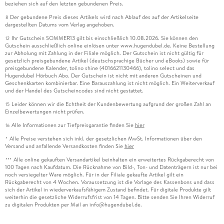
beziehen sich auf den letzten gebundenen Preis.
Der gebundene Preis dieses Artikels wird nach Ablauf des auf der Artikelseite
8
dargestellten Datums vom Verlag angehoben.
Ihr Gutschein SOMMER13 gilt bis einschließlich 10.08.2026. Sie können den
12
Gutschein ausschließlich online einlösen unter www.hugendubel.de. Keine Bestellung
zur Abholung mit Zahlung in der Filiale möglich. Der Gutschein ist nicht gültig für
gesetzlich preisgebundene Artikel (deutschsprachige Bücher und eBooks) sowie für
preisgebundene Kalender, tolino shine (4016621130466), tolino select und das
Hugendubel Hörbuch Abo. Der Gutschein ist nicht mit anderen Gutscheinen und
Geschenkkarten kombinierbar. Eine Barauszahlung ist nicht möglich. Ein Weiterverkauf
und der Handel des Gutscheincodes sind nicht gestattet.
Leider können wir die Echtheit der Kundenbewertung aufgrund der großen Zahl an
15
Einzelbewertungen nicht prüfen.
Alle Informationen zur Tiefpreisgarantie finden Sie
hier
16
Alle Preise verstehen sich inkl. der gesetzlichen MwSt. Informationen über den
*
Versand und anfallende Versandkosten finden Sie
hier
Alle online gekauften Versandartikel beinhalten ein erweitertes Rückgaberecht von
***
100 Tagen nach Kaufdatum. Die Rücknahme von Bild-, Ton- und Datenträgern ist nur bei
noch versiegelter Ware möglich. Für in der Filiale gekaufte Artikel gilt ein
Rückgaberecht von 4 Wochen. Voraussetzung ist die Vorlage des Kassenbons und dass
sich der Artikel in wiederverkaufsfähigem Zustand befindet. Für digitale Produkte gilt
weiterhin die gesetzliche Widerrufsfrist von 14 Tagen. Bitte senden Sie Ihren Widerruf
zu digitalen Produkten per Mail an info@hugendubel.de.