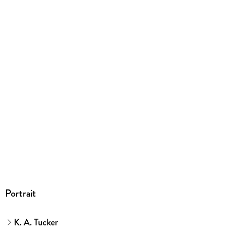
kartoniert
Gewicht
412 g
Größe (L/B/H)
192/136/28 mm
ISBN
9783423790413
Herstelleradresse
dtv Verlagsgesellschaft mbH & Co. KG, Tumblingerstraße 21,
80337 München, Produktsicherheit,
produktsicherheit@dtv.de
Portrait
K. A. Tucker