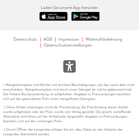
Laden Sie unsere App herunter.
Datenschutz
AGB
Impressum
Widerrufsbelehrung
Datenschutzeinstellungen
Mängelexemplare sind Bücher mit leichten Beschädigungen, die das Lesen aber nicht
1
einschränken. Mängelexemplare sind durch einen Stempel als solche gekennzeichnet.
Die frühere Buchpreisbindung ist aufgehoben. Angaben zu Preissenkungen beziehen
sich auf den gebundenen Preis eines mangelfreien Exemplars.
Diese Artikel unterliegen nicht der Preisbindung, die Preisbindung dieser Artikel
2
wurde aufgehoben oder der Preis wurde vom Verlag gesenkt. Die jeweils zutreffende
Alternative wird Ihnen auf der Artikelseite dargestellt. Angaben zu Preissenkungen
beziehen sich auf den vorherigen Preis.
Durch Öffnen der Leseprobe willigen Sie ein, dass Daten an den Anbieter der
3
Leseprobe übermittelt werden.