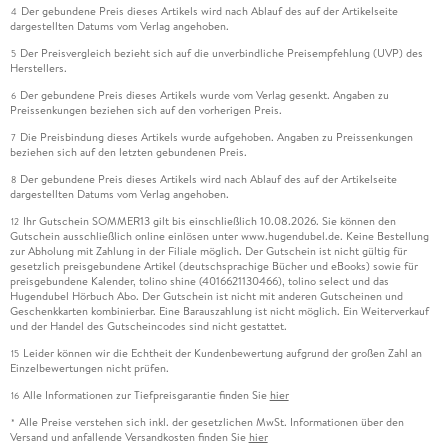
Der gebundene Preis dieses Artikels wird nach Ablauf des auf der Artikelseite
4
dargestellten Datums vom Verlag angehoben.
Der Preisvergleich bezieht sich auf die unverbindliche Preisempfehlung (UVP) des
5
Herstellers.
Der gebundene Preis dieses Artikels wurde vom Verlag gesenkt. Angaben zu
6
Preissenkungen beziehen sich auf den vorherigen Preis.
Die Preisbindung dieses Artikels wurde aufgehoben. Angaben zu Preissenkungen
7
beziehen sich auf den letzten gebundenen Preis.
Der gebundene Preis dieses Artikels wird nach Ablauf des auf der Artikelseite
8
dargestellten Datums vom Verlag angehoben.
Ihr Gutschein SOMMER13 gilt bis einschließlich 10.08.2026. Sie können den
12
Gutschein ausschließlich online einlösen unter www.hugendubel.de. Keine Bestellung
zur Abholung mit Zahlung in der Filiale möglich. Der Gutschein ist nicht gültig für
gesetzlich preisgebundene Artikel (deutschsprachige Bücher und eBooks) sowie für
preisgebundene Kalender, tolino shine (4016621130466), tolino select und das
Hugendubel Hörbuch Abo. Der Gutschein ist nicht mit anderen Gutscheinen und
Geschenkkarten kombinierbar. Eine Barauszahlung ist nicht möglich. Ein Weiterverkauf
und der Handel des Gutscheincodes sind nicht gestattet.
Leider können wir die Echtheit der Kundenbewertung aufgrund der großen Zahl an
15
Einzelbewertungen nicht prüfen.
Alle Informationen zur Tiefpreisgarantie finden Sie
hier
16
Alle Preise verstehen sich inkl. der gesetzlichen MwSt. Informationen über den
*
Versand und anfallende Versandkosten finden Sie
hier