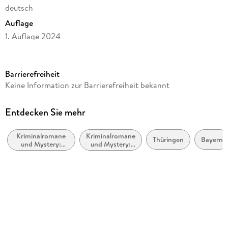
deutsch
Auflage
1. Auflage 2024
Seitenanzahl
156
Barrierefreiheit
Altersempfehlung
Keine Information zur Barrierefreiheit bekannt
ab 16 Jahre
Reihe
Entdecken Sie mehr
Hobbydetektivin Bea von Maarstein / Hummelstich
Kriminalromane
Kriminalromane
Autor/Autorin
Thüringen
Bayern
und Mystery:
und Mystery:
Katharina Schendel
Privatdetektiv /
weibliche
Amateurdetektive
Ermittler
Verlag/Hersteller
beTHRILLED
Originalsprache
deutsch
Produktart