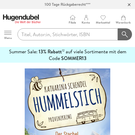
100 Tage Rückgaberecht***
Abholung in über 100 Filialen
Filiale
Konto
Merkzettel
Warenkorb
Hugendubel
Menu
Summer Sale:
13% Rabatt
auf viele Sortimente mit dem
12
mehr
Code
SOMMER13
erfahren