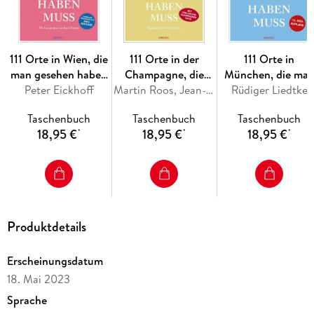
111 Orte in Wien, die
111 Orte in der
111 Orte in
man gesehen haben
Champagne, die
München, die ma
Peter Eickhoff
muss
man gesehen haben
Martin Roos, Jean-Claude Bourgueil
Rüdiger Liedtke
gesehen haben
muss
muss, Band 1
Taschenbuch
Taschenbuch
Taschenbuch
18,95 €
18,95 €
18,95 €
*
*
*
Produktdetails
Erscheinungsdatum
18. Mai 2023
Sprache