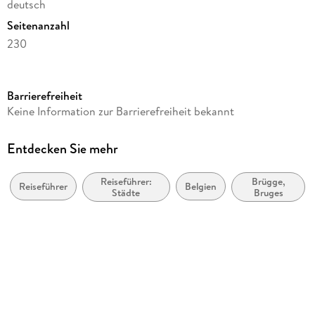
deutsch
Seitenanzahl
230
Reihe
111 Orte ...
Barrierefreiheit
Autor/Autorin
Keine Information zur Barrierefreiheit bekannt
Kay Walter
Verlag/Hersteller
Entdecken Sie mehr
Emons Verlag
Reiseführer:
Brügge,
Produktart
Reiseführer
Belgien
Städte
Bruges
kartoniert
Abbildungen
Mit zahlreichen Fotografien
Gewicht
468 g
Größe (L/B/H)