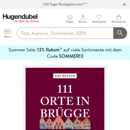
100 Tage Rückgaberecht***
Abholung in über 100 Filialen
Filiale
Konto
Merkzettel
Warenkorb
Hugendubel
Menu
Summer Sale:
13% Rabatt
auf viele Sortimente mit dem
12
mehr
Code
SOMMER13
erfahren