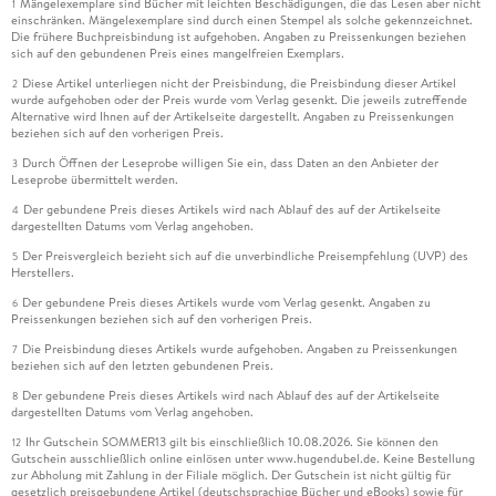
Mängelexemplare sind Bücher mit leichten Beschädigungen, die das Lesen aber nicht
1
einschränken. Mängelexemplare sind durch einen Stempel als solche gekennzeichnet.
Die frühere Buchpreisbindung ist aufgehoben. Angaben zu Preissenkungen beziehen
sich auf den gebundenen Preis eines mangelfreien Exemplars.
Diese Artikel unterliegen nicht der Preisbindung, die Preisbindung dieser Artikel
2
wurde aufgehoben oder der Preis wurde vom Verlag gesenkt. Die jeweils zutreffende
Alternative wird Ihnen auf der Artikelseite dargestellt. Angaben zu Preissenkungen
beziehen sich auf den vorherigen Preis.
Durch Öffnen der Leseprobe willigen Sie ein, dass Daten an den Anbieter der
3
Leseprobe übermittelt werden.
Der gebundene Preis dieses Artikels wird nach Ablauf des auf der Artikelseite
4
dargestellten Datums vom Verlag angehoben.
Der Preisvergleich bezieht sich auf die unverbindliche Preisempfehlung (UVP) des
5
Herstellers.
Der gebundene Preis dieses Artikels wurde vom Verlag gesenkt. Angaben zu
6
Preissenkungen beziehen sich auf den vorherigen Preis.
Die Preisbindung dieses Artikels wurde aufgehoben. Angaben zu Preissenkungen
7
beziehen sich auf den letzten gebundenen Preis.
Der gebundene Preis dieses Artikels wird nach Ablauf des auf der Artikelseite
8
dargestellten Datums vom Verlag angehoben.
Ihr Gutschein SOMMER13 gilt bis einschließlich 10.08.2026. Sie können den
12
Gutschein ausschließlich online einlösen unter www.hugendubel.de. Keine Bestellung
zur Abholung mit Zahlung in der Filiale möglich. Der Gutschein ist nicht gültig für
gesetzlich preisgebundene Artikel (deutschsprachige Bücher und eBooks) sowie für