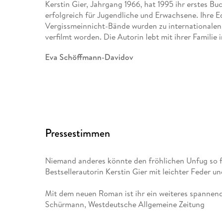
Kerstin Gier, Jahrgang 1966, hat 1995 ihr erstes Bu
erfolgreich für Jugendliche und Erwachsene. Ihre Ede
Vergissmeinnicht-Bände wurden zu internationalen
verfilmt worden. Die Autorin lebt mit ihrer Familie
Eva Schöffmann-Davidov
, Jahrgang 1973, ist eine der renommiertesten Kin
Nach ihrem Studium an der Fachhochschule für Gest
Kinder- und Jugendliteratur schnell einen Namen un
Preise für ihre Gestaltungen. Als Fachhochschuldoz
Pressestimmen
an junge Künstler*innen weiter. Heute illustriert 
anderem von Bestsellerautor*innen wie Kerstin Gier 
ihrer Familie in Augsburg.
Niemand anderes könnte den fröhlichen Unfug so f
Bestsellerautorin Kerstin Gier mit leichter Feder un
Mit dem neuen Roman ist ihr ein weiteres spanne
Schürmann, Westdeutsche Allgemeine Zeitung