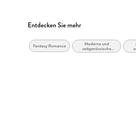
Entdecken Sie mehr
Moderne und
Fantasy Romance
zeitgenössische
z
Belletristik: allgemein
und literarisch