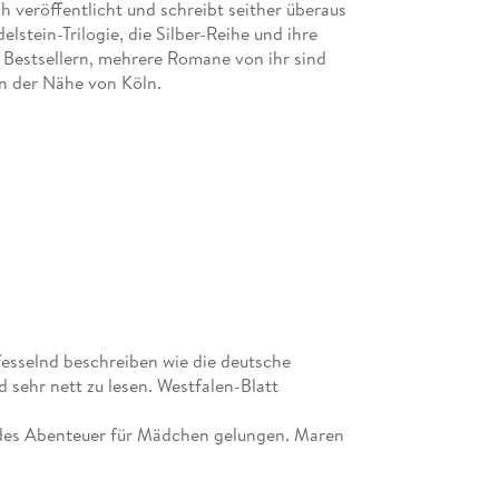
ch veröffentlicht und schreibt seither überaus
lstein-Trilogie, die Silber-Reihe und ihre
 Bestsellern, mehrere Romane von ihr sind
 in der Nähe von Köln.
der- und Jugendbuchillustratorinnen Deutschlands.
altung in Augsburg machte sie sich in der
d gewann im Lauf ihrer Karriere zahlreiche
entin gab sie ihr Wissen und ihre Erfahrung auch
sie Kinderbuchserien und Jugendbücher unter
oder Tanya Stewner. Die Illustratorin lebt mit
esselnd beschreiben wie die deutsche
d sehr nett zu lesen. Westfalen-Blatt
ndes Abenteuer für Mädchen gelungen. Maren