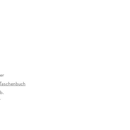
er
Taschenbuch
b.
5 mm
r Verlag GmbH, Hedderichstraße 114, 60596
 am Main, S. Fischer Verlag GmbH,
cherheit@fischerverlage.de