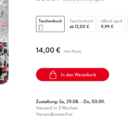
Fremdsprachige Bücher
n Lernhilfen
 Jugendbücher
eiber
Hörbuch Downloads im Bundle
cher
 Vergleich
 Puzzlezubehör
Lernen
New Adult
STABILO
Taschenbücher
hilfen
hriller
 Backen
er
lender
Ratgeber
Taschenbuch
Taschenbuch
eBook epub
op
hriller
Romance
ab
12,00 €
9,99 €
Sachbücher
precher:innen
Science Fiction
14,00 €
inkl. Mwst.
Fremdsprachige Bücher
In den Warenkorb
Zustellung:
Sa, 29.08. - Do, 03.09.
Versand in 3 Wochen
Versandkostenfrei