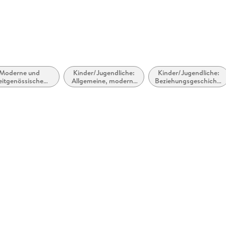
Moderne und
Kinder/Jugendliche:
Kinder/Jugendliche:
eitgenössische
Allgemeine, moderne
Beziehungsgeschichte
Liebesromane
und zeitgenössische
- Romantik, Liebe
Belletristik
oder Freundschaft