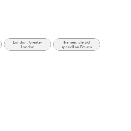
London, Greater
Themen, die sich
n
London
speziell an Frauen
und/oder Mädchen
richten