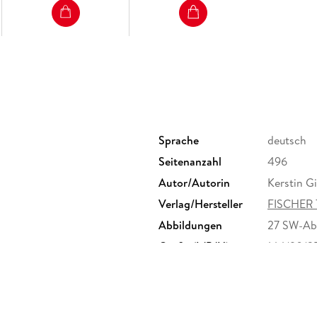
Sprache
deutsch
Seitenanzahl
496
Autor/Autorin
Kerstin Gi
Verlag/Hersteller
FISCHER 
Abbildungen
27 SW-Ab
Größe (L/B/H)
144/90/2
Herstelleradresse
S. Fische
Frankfurt
produktsi