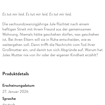
Es tut mir leid. Es tut mir leid. Es tut mir leid.
Die sechsundzwanzigjährige Jule flüchtet nach einem
heftigen Streit mit ihrem Freund aus der gemeinsamen
Wohnung. Niemals hätte geschehen dürfen, was geschehen
ist. Bei ihren Eltern will sie in Ruhe entscheiden, wie es
weitergehen soll. Dann trifft die Nachricht vom Tod ihrer
Großmutter ein, und damit tun sich Abgründe auf. Warum hat
Jules Mutter nie von ihr oder der eigenen Kindheit erzählt?
Als sie gemeinsam den Nachlass der Großmutter in dem
Haus am Waldrand ordnen, findet Jule Spuren lang
zurückliegender Ereignisse, die bis in die Gegenwart hinein
Produktdetails
ihre zerstörerische Macht entfalten.
Erscheinungsdatum
Eine packende und bildgewaltige Erzählung, die nachhallt.
27. Januar 2026
»Großartiger, aufwühlender Roman« Bestsellerautorin Nina
Sprache
Blazon
deutsch