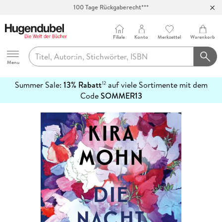
100 Tage Rückgaberecht***
Abholung in über 100 Filialen
Filiale
Konto
Merkzettel
Warenkorb
Hugendubel
Menu
Summer Sale:
13% Rabatt
auf viele Sortimente mit dem
12
mehr
Code
SOMMER13
erfahren