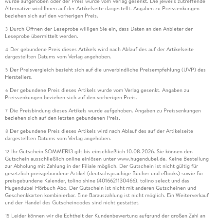
wurde aufgehoben oder der Preis wurde vom Verlag gesenkt. Die jeweils zutreffende
Alternative wird Ihnen auf der Artikelseite dargestellt. Angaben zu Preissenkungen
beziehen sich auf den vorherigen Preis.
Durch Öffnen der Leseprobe willigen Sie ein, dass Daten an den Anbieter der
3
Leseprobe übermittelt werden.
Der gebundene Preis dieses Artikels wird nach Ablauf des auf der Artikelseite
4
dargestellten Datums vom Verlag angehoben.
Der Preisvergleich bezieht sich auf die unverbindliche Preisempfehlung (UVP) des
5
Herstellers.
Der gebundene Preis dieses Artikels wurde vom Verlag gesenkt. Angaben zu
6
Preissenkungen beziehen sich auf den vorherigen Preis.
Die Preisbindung dieses Artikels wurde aufgehoben. Angaben zu Preissenkungen
7
beziehen sich auf den letzten gebundenen Preis.
Der gebundene Preis dieses Artikels wird nach Ablauf des auf der Artikelseite
8
dargestellten Datums vom Verlag angehoben.
Ihr Gutschein SOMMER13 gilt bis einschließlich 10.08.2026. Sie können den
12
Gutschein ausschließlich online einlösen unter www.hugendubel.de. Keine Bestellung
zur Abholung mit Zahlung in der Filiale möglich. Der Gutschein ist nicht gültig für
gesetzlich preisgebundene Artikel (deutschsprachige Bücher und eBooks) sowie für
preisgebundene Kalender, tolino shine (4016621130466), tolino select und das
Hugendubel Hörbuch Abo. Der Gutschein ist nicht mit anderen Gutscheinen und
Geschenkkarten kombinierbar. Eine Barauszahlung ist nicht möglich. Ein Weiterverkauf
und der Handel des Gutscheincodes sind nicht gestattet.
Leider können wir die Echtheit der Kundenbewertung aufgrund der großen Zahl an
15