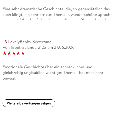
Eine sehr dramatische Geschichte, die, so gegensätzlich das
auch klingt, ein sehr ernstes Thema in wunderschöne Sprache
verpackt. Was den Schrecken, die Wut und Ohnmacht nicht
mindert, sondern im Gegenteil noch eindringlicher wirken
lässt. Bis zum Schluss ist man gefangen in dieser tragischen
Familiengeschichte, die geschickt auf zwei Zeitebenen
LovelyBooks-Bewertung
enthüllt wird. Fazit: das Lesen hat sich gelohnt.
Von lisbethsalander2102
am
27.06.2026
Emotionale Geschichte über ein schreckliches und
gleichzeitig unglaublich wichtiges Thema - hat mich sehr
bewegt
Weitere Bewertungen zeigen