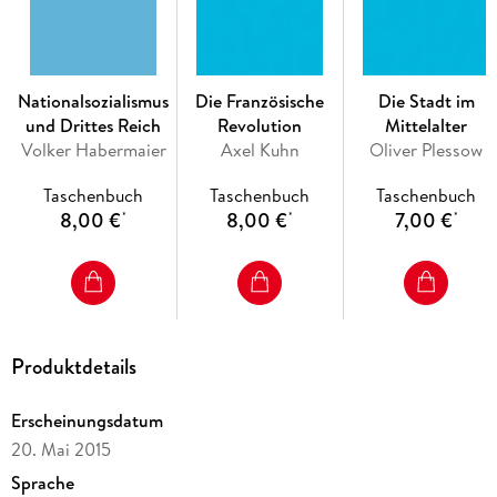
Inhaltsverzeichnis
Einleitung
Zeittafel
Nationalsozialismus
Die Französische
Die Stadt im
I Darstellung
und Drittes Reich
Revolution
Mittelalter
1 Die Renaissance
Volker Habermaier
Axel Kuhn
Oliver Plessow
Voraussetzungen und Charakterisierungen
Neues Denken
Taschenbuch
Taschenbuch
Taschenbuch
Erfindungen und Entdeckungen
8,00 €
8,00 €
7,00 €
*
*
*
Handel, Banken und Gewerbe
2 Der Humanismus
Der Humanismus in Italien
Thomas Morus in Großbritannien
Der Humanismus in Frankreich
Produktdetails
Der Humanismus in Deutschland am Vorabend der
Reformation
Erscheinungsdatum
3 Die Reformation
20. Mai 2015
Die Vorgeschichte
Sprache
Beginn der Reformation