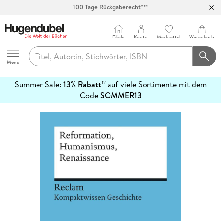
100 Tage Rückgaberecht***
Abholung in über 100 Filialen
Filiale
Konto
Merkzettel
Warenkorb
Hugendubel
Menu
Summer Sale:
13% Rabatt
auf viele Sortimente mit dem
12
mehr
Code
SOMMER13
erfahren