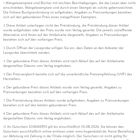
Mängelexemplare sind Bücher mit leichten Beschädigungen, die das Lesen aber nicht
1
einschränken. Mängelexemplare sind durch einen Stempel als solche gekennzeichnet.
Die frühere Buchpreisbindung ist aufgehoben. Angaben zu Preissenkungen beziehen
sich auf den gebundenen Preis eines mangelfreien Exemplars.
Diese Artikel unterliegen nicht der Preisbindung, die Preisbindung dieser Artikel
2
wurde aufgehoben oder der Preis wurde vom Verlag gesenkt. Die jeweils zutreffende
Alternative wird Ihnen auf der Artikelseite dargestellt. Angaben zu Preissenkungen
beziehen sich auf den vorherigen Preis.
Durch Öffnen der Leseprobe willigen Sie ein, dass Daten an den Anbieter der
3
Leseprobe übermittelt werden.
Der gebundene Preis dieses Artikels wird nach Ablauf des auf der Artikelseite
4
dargestellten Datums vom Verlag angehoben.
Der Preisvergleich bezieht sich auf die unverbindliche Preisempfehlung (UVP) des
5
Herstellers.
Der gebundene Preis dieses Artikels wurde vom Verlag gesenkt. Angaben zu
6
Preissenkungen beziehen sich auf den vorherigen Preis.
Die Preisbindung dieses Artikels wurde aufgehoben. Angaben zu Preissenkungen
7
beziehen sich auf den letzten gebundenen Preis.
Der gebundene Preis dieses Artikels wird nach Ablauf des auf der Artikelseite
8
dargestellten Datums vom Verlag angehoben.
Ihr Gutschein SOMMER13 gilt bis einschließlich 10.08.2026. Sie können den
12
Gutschein ausschließlich online einlösen unter www.hugendubel.de. Keine Bestellung
zur Abholung mit Zahlung in der Filiale möglich. Der Gutschein ist nicht gültig für