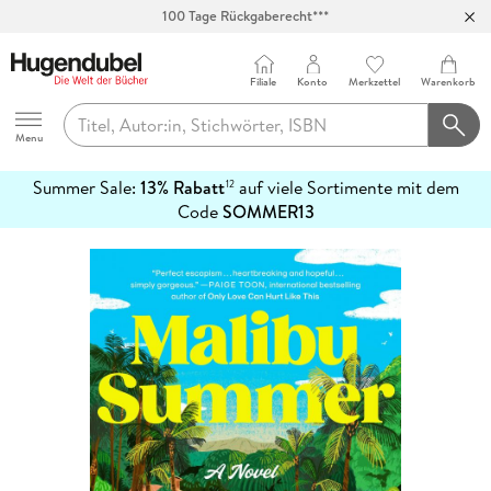
100 Tage Rückgaberecht***
Abholung in über 100 Filialen
Filiale
Konto
Merkzettel
Warenkorb
Hugendubel
Menu
Summer Sale:
13% Rabatt
auf viele Sortimente mit dem
12
mehr
Code
SOMMER13
erfahren