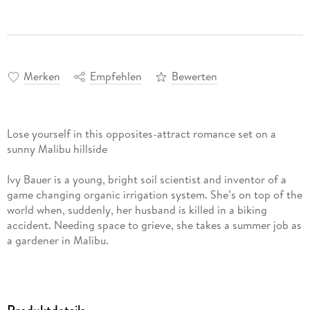
Merken
Empfehlen
Bewerten
Lose yourself in this opposites-attract romance set on a
sunny Malibu hillside
Ivy Bauer is a young, bright soil scientist and inventor of a
game changing organic irrigation system. She’s on top of the
world when, suddenly, her husband is killed in a biking
accident. Needing space to grieve, she takes a summer job as
a gardener in Malibu.
Conrad Reed is a wealthy Hollywood has-been who, after the
death of his wife, feels overwhelmed by the care of his
anxious stepson Hudson, massive cliffside estate, and