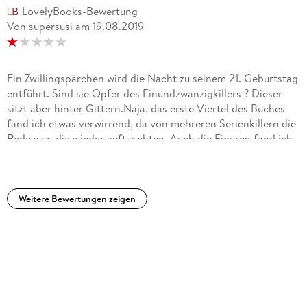
LovelyBooks-Bewertung
Von supersusi
am
19.08.2019
Ein Zwillingspärchen wird die Nacht zu seinem 21. Geburtstag
entführt. Sind sie Opfer des Einundzwanzigkillers ? Dieser
sitzt aber hinter Gittern.Naja, das erste Viertel des Buches
fand ich etwas verwirrend, da von mehreren Serienkillern die
Rede war, die wieder auftauchten. Auch die Figuren fand ich
irritierend. Ich hatte lange das Gefühl, ich müßte die
vorherigen Bände kennen, um diesem folgen zu können.
Auch gibt es unzählige kleine Unstimmigkeiten. Mal hat der
Polizist selber Zweifel an der Schuld einer Person, mal
Weitere Bewertungen zeigen
(wenige Seiten weiter), denkt er, dass es völlig unmöglich ist,
das derjenige unschuldig ist und es klingt, als höre er das
erste mal von diesem Gedanken. Oder z.B. "B. bestand
darauf, dass er zahlte. Nach kurzem Protest ließ sie ihn
zahlen" Ja was denn nun ? Hat sie darauf bestanden oder hat
sie sich geziert ? Weiteres Beispiel : Der Sohn der
Prostituierten heißt Logan (S. 229), drei Seiten weiter (S.233)