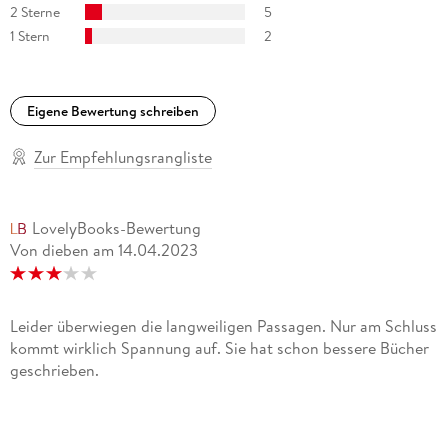
2 Sterne
5
Leser*innen online auf lisajackson. com und auf Facebook.
1 Stern
2
Eigene Bewertung schreiben
Zur Empfehlungsrangliste
LovelyBooks-Bewertung
Von dieben
am
14.04.2023
Leider überwiegen die langweiligen Passagen. Nur am Schluss
kommt wirklich Spannung auf. Sie hat schon bessere Bücher
geschrieben.