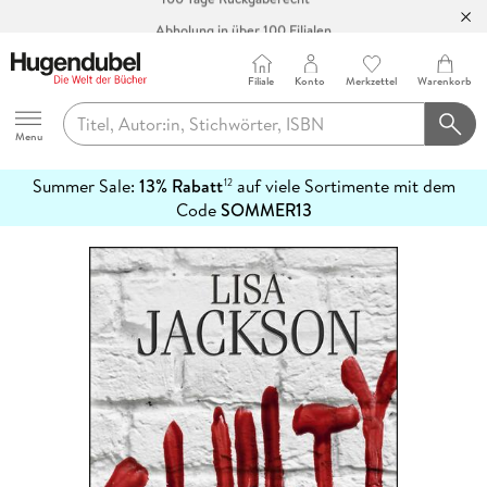
Abholung in über 100 Filialen
Filiale
Konto
Merkzettel
Warenkorb
Hugendubel
Menu
Summer Sale:
13% Rabatt
auf viele Sortimente mit dem
12
mehr
Code
SOMMER13
erfahren