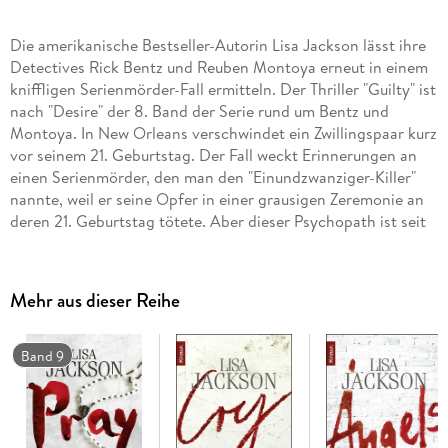
Die amerikanische Bestseller-Autorin Lisa Jackson lässt ihre
Detectives Rick Bentz und Reuben Montoya erneut in einem
kniffligen Serienmörder-Fall ermitteln. Der Thriller "Guilty" ist
nach "Desire" der 8. Band der Serie rund um Bentz und
Montoya. In New Orleans verschwindet ein Zwillingspaar kurz
vor seinem 21. Geburtstag. Der Fall weckt Erinnerungen an
einen Serienmörder, den man den "Einundzwanziger-Killer"
nannte, weil er seine Opfer in einer grausigen Zeremonie an
deren 21. Geburtstag tötete. Aber dieser Psychopath ist seit
Jahren hinter Gittern. Oder doch nicht? Detective Rick Bentz
befürchtet das Schlimmste. Zusammen mit seinem Partner
Detective Reuben Montoya versucht er fieberhaft, den Killer
Mehr aus dieser Reihe
zu fassen und das Leben der Zwillinge zu retten. Doch die Zeit
rennt ihnen davon . . . "Perfekt geplotteter Thriller,
nervenzerreißend spannend." (Romantic Times Book Reviews)
Band 9