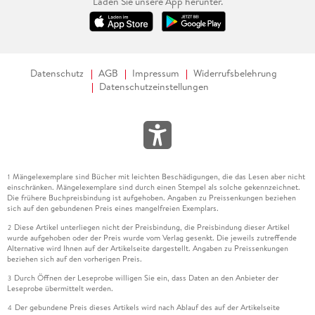
Laden Sie unsere App herunter.
Datenschutz
AGB
Impressum
Widerrufsbelehrung
Datenschutzeinstellungen
Mängelexemplare sind Bücher mit leichten Beschädigungen, die das Lesen aber nicht
1
einschränken. Mängelexemplare sind durch einen Stempel als solche gekennzeichnet.
Die frühere Buchpreisbindung ist aufgehoben. Angaben zu Preissenkungen beziehen
sich auf den gebundenen Preis eines mangelfreien Exemplars.
Diese Artikel unterliegen nicht der Preisbindung, die Preisbindung dieser Artikel
2
wurde aufgehoben oder der Preis wurde vom Verlag gesenkt. Die jeweils zutreffende
Alternative wird Ihnen auf der Artikelseite dargestellt. Angaben zu Preissenkungen
beziehen sich auf den vorherigen Preis.
Durch Öffnen der Leseprobe willigen Sie ein, dass Daten an den Anbieter der
3
Leseprobe übermittelt werden.
Der gebundene Preis dieses Artikels wird nach Ablauf des auf der Artikelseite
4