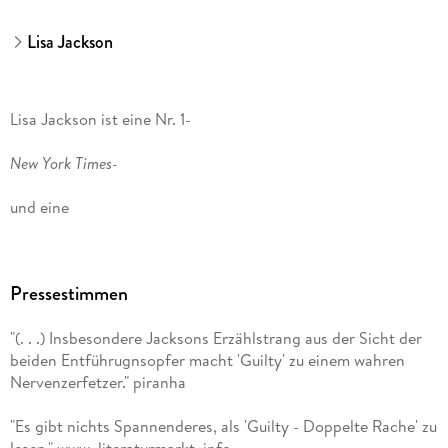
Lisa Jackson
Lisa Jackson ist eine Nr. 1-
New York Times-
und eine
Spiegel
Pressestimmen
-Bestsellerautorin und hat bereits über 95 Romane
geschrieben, unter anderem die Thriller-Reihen um
"(. . .) Insbesondere Jacksons Erzählstrang aus der Sicht der
Detectives Bentz & Montoya sowie Alvarez & Pescoli. Mit
beiden Entführugnsopfer macht 'Guilty' zu einem wahren
ihrer Schwester
Nervenzerfetzer." piranha
, New York Times-
"Es gibt nichts Spannenderes, als 'Guilty - Doppelte Rache' zu