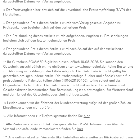
dargestellten Datums vom Verlag angehoben.
Der Preisvergleich bezieht sich auf die unverbindliche Preisempfehlung (UVP) des
5
Herstellers.
Der gebundene Preis dieses Artikels wurde vom Verlag gesenkt. Angaben zu
6
Preissenkungen beziehen sich auf den vorherigen Preis.
Die Preisbindung dieses Artikels wurde aufgehoben. Angaben zu Preissenkungen
7
beziehen sich auf den letzten gebundenen Preis.
Der gebundene Preis dieses Artikels wird nach Ablauf des auf der Artikelseite
8
dargestellten Datums vom Verlag angehoben.
Ihr Gutschein SOMMER13 gilt bis einschließlich 10.08.2026. Sie können den
12
Gutschein ausschließlich online einlösen unter www.hugendubel.de. Keine Bestellung
zur Abholung mit Zahlung in der Filiale möglich. Der Gutschein ist nicht gültig für
gesetzlich preisgebundene Artikel (deutschsprachige Bücher und eBooks) sowie für
preisgebundene Kalender, tolino shine (4016621130466), tolino select und das
Hugendubel Hörbuch Abo. Der Gutschein ist nicht mit anderen Gutscheinen und
Geschenkkarten kombinierbar. Eine Barauszahlung ist nicht möglich. Ein Weiterverkauf
und der Handel des Gutscheincodes sind nicht gestattet.
Leider können wir die Echtheit der Kundenbewertung aufgrund der großen Zahl an
15
Einzelbewertungen nicht prüfen.
Alle Informationen zur Tiefpreisgarantie finden Sie
hier
16
Alle Preise verstehen sich inkl. der gesetzlichen MwSt. Informationen über den
*
Versand und anfallende Versandkosten finden Sie
hier
Alle online gekauften Versandartikel beinhalten ein erweitertes Rückgaberecht von
***