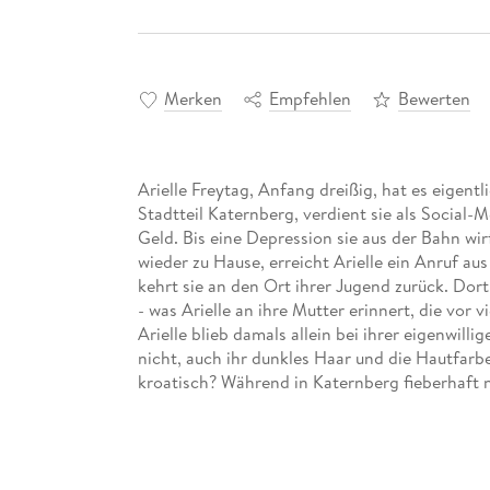
Merken
Empfehlen
Bewerten
Arielle Freytag, Anfang dreißig, hat es eigen
Stadtteil Katernberg, verdient sie als Social-
Geld. Bis eine Depression sie aus der Bahn wir
wieder zu Hause, erreicht Arielle ein Anruf a
kehrt sie an den Ort ihrer Jugend zurück. Dor
- was Arielle an ihre Mutter erinnert, die vor
Arielle blieb damals allein bei ihrer eigenwilli
nicht, auch ihr dunkles Haar und die Hautfarbe 
kroatisch? Während in Katernberg fieberhaft n
den schmerzhaften Fragen, auf die sie immer 
verlassen, oder ging sie nicht freiwillig?