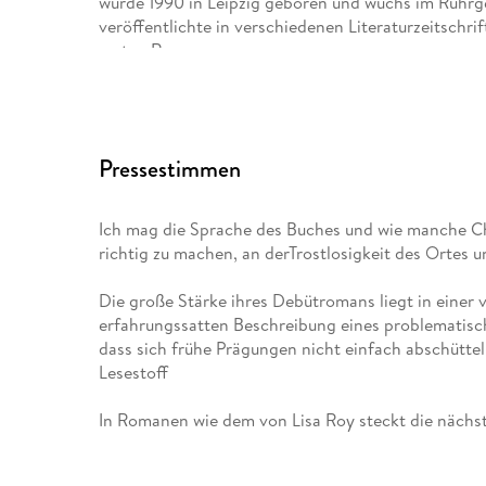
wurde 1990 in Leipzig geboren und wuchs im Ruhrge
veröffentlichte in verschiedenen Literaturzeitschri
ersten Roman
Keine gute Geschichte
erhielt sie 2021 das Rolf-Dieter-Brinkmann-Stipe
Pressestimmen
Literatur. Lisa Roy lebt mit ihrer Familie in Köln.
Ich mag die Sprache des Buches und wie manche Cha
richtig zu machen, an derTrostlosigkeit des Ortes un
Die große Stärke ihres Debütromans liegt in einer 
erfahrungssatten Beschreibung eines problematisc
dass sich frühe Prägungen nicht einfach abschütt
Lesestoff
In Romanen wie dem von Lisa Roy steckt die nächs
Revier-Literatur. Jens Dirksen, WAZ