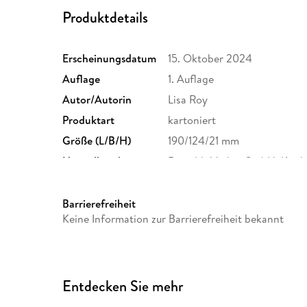
Produktdetails
Erscheinungsdatum
15. Oktober 2024
Auflage
1. Auflage
Autor/Autorin
Lisa Roy
Produktart
kartoniert
Größe (L/B/H)
190/124/21 mm
Herstelleradresse
Rowohlt Verlag GmbH, Kirch
Rowohlt Verlag GmbH, produ
Barrierefreiheit
Keine Information zur Barrierefreiheit bekannt
Entdecken Sie mehr