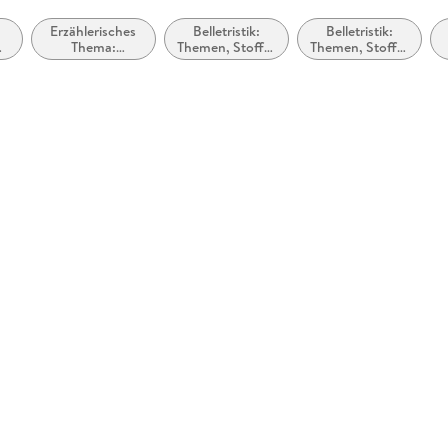
d
Erzählerisches
Belletristik:
Belletristik:
he
Thema:
Themen, Stoffe,
Themen, Stoffe,
Identität /
Motive:
Motive:
d
Zugehörigkeit
Seelenleben
Heranwachsen