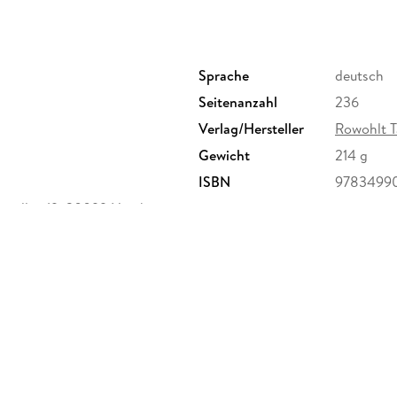
Sprache
deutsch
Seitenanzahl
236
Verlag/Hersteller
Rowohlt 
Gewicht
214 g
ISBN
97834990
enallee 19, 20099 Hamburg,
ktsicherheit@rowohlt.de