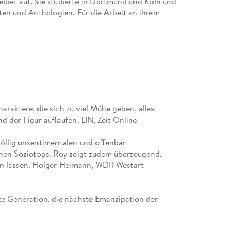
biet auf. Sie studierte in Dortmund und Köln und
ften und Anthologien. Für die Arbeit an ihrem
ndium der Stadt Köln und den GWK-Förderpreis
raktere, die sich zu viel Mühe geben, alles
d der Figur auflaufen. LIN, Zeit Online
völlig unsentimentalen und offenbar
hen Soziotops. Roy zeigt zudem überzeugend,
eln lassen. Holger Heimann, WDR Westart
te Generation, die nächste Emanzipation der