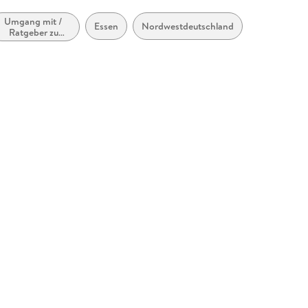
Umgang mit /
Essen
Nordwestdeutschland
Ratgeber zu
Depressionen
und anderen
Gefühlsstörungen