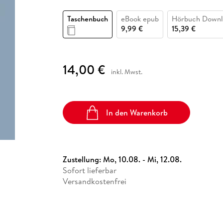
Fremdsprachige Bücher
n Lernhilfen
 Jugendbücher
eiber
Hörbuch Downloads im Bundle
cher
 Vergleich
 Puzzlezubehör
Lernen
New Adult
STABILO
Taschenbücher
Taschenbuch
eBook epub
Hörbuch Downl
hilfen
hriller
 Backen
er
lender
Ratgeber
9,99 €
15,39 €
op
hriller
Romance
Sachbücher
14,00 €
precher:innen
inkl. Mwst.
Science Fiction
Fremdsprachige Bücher
In den Warenkorb
Zustellung:
Mo, 10.08. - Mi, 12.08.
Sofort lieferbar
Versandkostenfrei