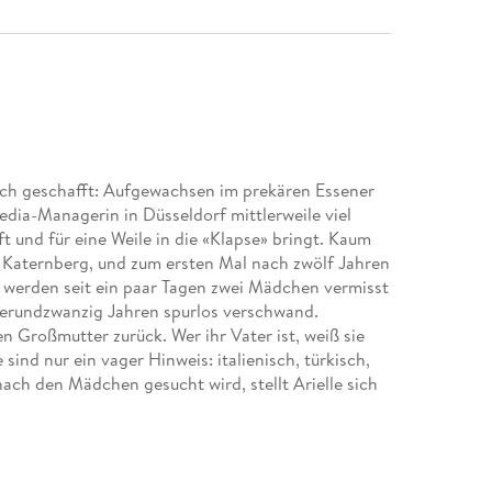
tlich geschafft: Aufgewachsen im prekären Essener
Media-Managerin in Düsseldorf mittlerweile viel
ft und für eine Weile in die «Klapse» bringt. Kaum
us Katernberg, und zum ersten Mal nach zwölf Jahren
t werden seit ein paar Tagen zwei Mädchen vermisst
 vierundzwanzig Jahren spurlos verschwand.
gen Großmutter zurück. Wer ihr Vater ist, weiß sie
sind nur ein vager Hinweis: italienisch, türkisch,
ach den Mädchen gesucht wird, stellt Arielle sich
dringender Antworten braucht. Hat ihre Mutter sie