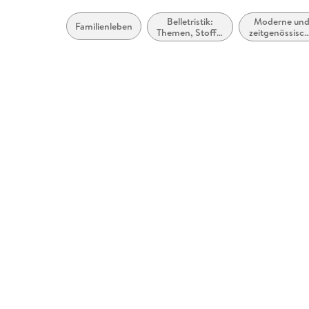
Belletristik:
Moderne un
Familienleben
Themen, Stoffe,
zeitgenössisc
Motive: Liebe
Belletristik:
und
allgemein un
Beziehungen
literarisch