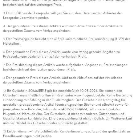
Alternative wird Ihnen auf der Artikelseite dargestellt. Angaben zu Preissenkungen
beziehen sich auf den vorherigen Preis.
Durch Öffnen der Leseprobe willigen Sie ein, dass Daten an den Anbieter der
3
Leseprobe übermittelt werden.
Der gebundene Preis dieses Artikels wird nach Ablauf des auf der Artikelseite
4
dargestellten Datums vom Verlag angehoben.
Der Preisvergleich bezieht sich auf die unverbindliche Preisempfehlung (UVP) des
5
Herstellers.
Der gebundene Preis dieses Artikels wurde vom Verlag gesenkt. Angaben zu
6
Preissenkungen beziehen sich auf den vorherigen Preis.
Die Preisbindung dieses Artikels wurde aufgehoben. Angaben zu Preissenkungen
7
beziehen sich auf den letzten gebundenen Preis.
Der gebundene Preis dieses Artikels wird nach Ablauf des auf der Artikelseite
8
dargestellten Datums vom Verlag angehoben.
Ihr Gutschein SOMMER13 gilt bis einschließlich 10.08.2026. Sie können den
12
Gutschein ausschließlich online einlösen unter www.hugendubel.de. Keine Bestellung
zur Abholung mit Zahlung in der Filiale möglich. Der Gutschein ist nicht gültig für
gesetzlich preisgebundene Artikel (deutschsprachige Bücher und eBooks) sowie für
preisgebundene Kalender, tolino shine (4016621130466), tolino select und das
Hugendubel Hörbuch Abo. Der Gutschein ist nicht mit anderen Gutscheinen und
Geschenkkarten kombinierbar. Eine Barauszahlung ist nicht möglich. Ein Weiterverkauf
und der Handel des Gutscheincodes sind nicht gestattet.
Leider können wir die Echtheit der Kundenbewertung aufgrund der großen Zahl an
15
Einzelbewertungen nicht prüfen.