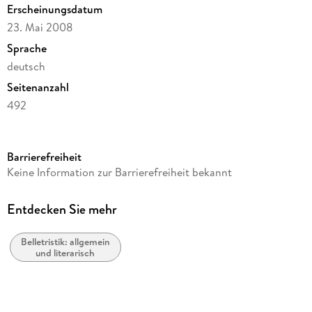
Erscheinungsdatum
23. Mai 2008
Sprache
deutsch
Seitenanzahl
492
Autor/Autorin
Ludwig Ganghofer
Barrierefreiheit
Verlag/Hersteller
Keine Information zur Barrierefreiheit bekannt
Contumax
Produktart
Entdecken Sie mehr
kartoniert
Belletristik: allgemein
Gewicht
und literarisch
851 g
Größe (L/B/H)
220/170/34 mm