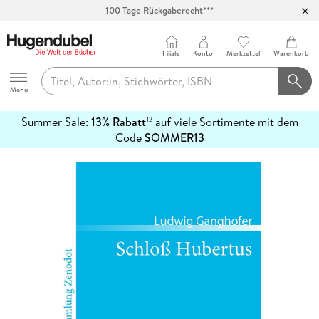
100 Tage Rückgaberecht***
Abholung in über 100 Filialen
Filiale
Konto
Merkzettel
Warenkorb
Hugendubel
Menu
Summer Sale:
13% Rabatt
auf viele Sortimente mit dem
12
mehr
Code
SOMMER13
erfahren