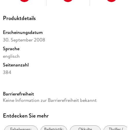
Produktdetails
Erscheinungsdatum
30. September 2008
Sprache
englisch
Seitenanzahl
384
Reihe
Argeneau, 10
Barrierefreiheit
Autor/Autorin
Keine Information zur Barrierefreiheit bekannt
Lynsay Sands
Verlag/Hersteller
Entdecken Sie mehr
HarperCollins
Fabelwesen:
Belletristik:
Okkulte
Thriller /
Produktart