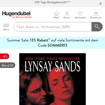
Abholung in über 100 Filialen
Filiale
Konto
Merkzettel
Warenkorb
Hugendubel
Menu
Summer Sale:
13% Rabatt
auf viele Sortimente mit dem
12
mehr
Code
SOMMER13
erfahren
-4%
Band 10