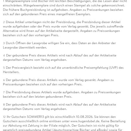
Mängelexemplare sind Bücher mit leichten Beschädigungen, die das Lesen aber nicht
1
einschränken. Mängelexemplare sind durch einen Stempel als solche gekennzeichnet.
Die frühere Buchpreisbindung ist aufgehoben. Angaben zu Preissenkungen beziehen
sich auf den gebundenen Preis eines mangelfreien Exemplars.
Diese Artikel unterliegen nicht der Preisbindung, die Preisbindung dieser Artikel
2
wurde aufgehoben oder der Preis wurde vom Verlag gesenkt. Die jeweils zutreffende
Alternative wird Ihnen auf der Artikelseite dargestellt. Angaben zu Preissenkungen
beziehen sich auf den vorherigen Preis.
Durch Öffnen der Leseprobe willigen Sie ein, dass Daten an den Anbieter der
3
Leseprobe übermittelt werden.
Der gebundene Preis dieses Artikels wird nach Ablauf des auf der Artikelseite
4
dargestellten Datums vom Verlag angehoben.
Der Preisvergleich bezieht sich auf die unverbindliche Preisempfehlung (UVP) des
5
Herstellers.
Der gebundene Preis dieses Artikels wurde vom Verlag gesenkt. Angaben zu
6
Preissenkungen beziehen sich auf den vorherigen Preis.
Die Preisbindung dieses Artikels wurde aufgehoben. Angaben zu Preissenkungen
7
beziehen sich auf den letzten gebundenen Preis.
Der gebundene Preis dieses Artikels wird nach Ablauf des auf der Artikelseite
8
dargestellten Datums vom Verlag angehoben.
Ihr Gutschein SOMMER13 gilt bis einschließlich 10.08.2026. Sie können den
12
Gutschein ausschließlich online einlösen unter www.hugendubel.de. Keine Bestellung
zur Abholung mit Zahlung in der Filiale möglich. Der Gutschein ist nicht gültig für
gesetzlich preisgebundene Artikel (deutschsprachige Bücher und eBooks) sowie für