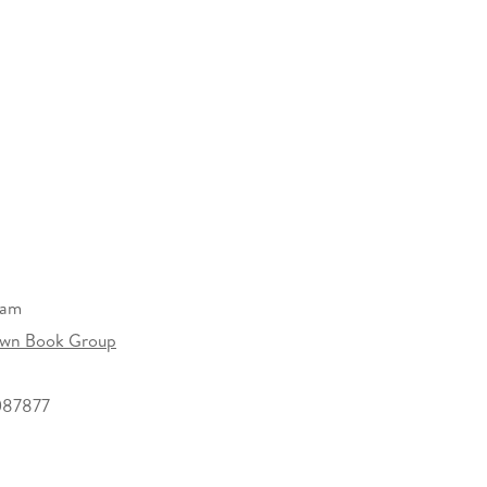
am
rown Book Group
087877