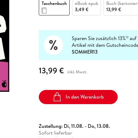
Fremdsprachige Bücher
Taschenbuch
eBook epub
Buch (kartonier
n Lernhilfen
 Jugendbücher
eiber
Hörbuch Downloads im Bundle
cher
 Vergleich
 Puzzlezubehör
Lernen
New Adult
STABILO
3,49 €
13,99 €
Taschenbücher
hilfen
hriller
 Backen
er
lender
Ratgeber
op
hriller
Romance
Sachbücher
Sparen Sie zusätzlich 13%
auf 
12
precher:innen
Artikel mit dem Gutscheincode
Science Fiction
SOMMER13
Fremdsprachige Bücher
13,99 €
inkl. Mwst.
In den Warenkorb
Zustellung:
Di, 11.08. - Do, 13.08.
Sofort lieferbar