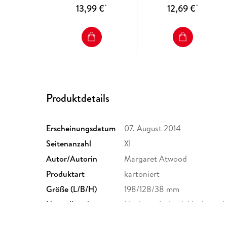
13,99 €
12,69 €
*
*
Produktdetails
Erscheinungsdatum
07. August 2014
Seitenanzahl
XI
Autor/Autorin
Margaret Atwood
Produktart
kartoniert
Größe (L/B/H)
198/128/38 mm
Herstelleradresse
Hachette Ireland, Hachette I