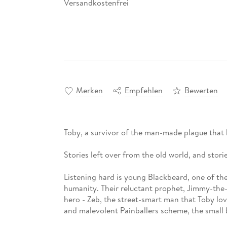
Versandkostenfrei
Merken
Empfehlen
Bewerten
Toby, a survivor of the man-made plague that ha
Stories left over from the old world, and stori
Listening hard is young Blackbeard, one of th
humanity. Their reluctant prophet, Jimmy-the
hero - Zeb, the street-smart man that Toby lov
and malevolent Painballers scheme, the small b