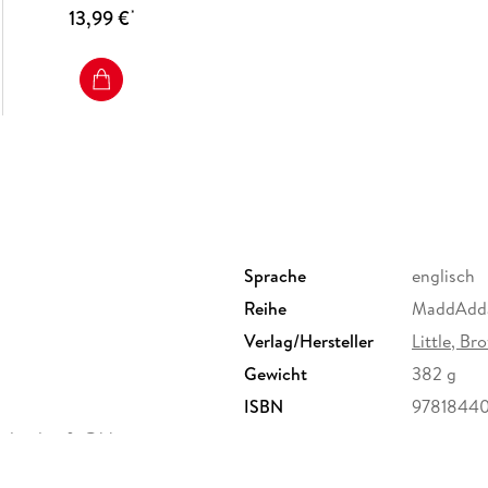
13,99 €
*
Sprache
englisch
Reihe
MaddAdd
Verlag/Hersteller
Little, B
Gewicht
382 g
ISBN
9781844
reland, info@hbgi.ie