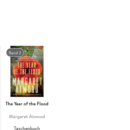
Welcome to the outrageous imagination of M
'A haunting, restless triumph . . . A writer of 
'Wit and dark humour combine with a compassion
bits of glass in a kaleidoscope . . . Atwood th
Independent
Band 2
'There are few writers able to create a world s
- with life. MaddAddam is ultimately a paean 
the sharpest futuristic visions, it's really all 
The Year of the Flood
Margaret Atwood
Taschenbuch