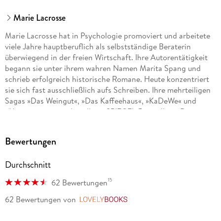
Marie Lacrosse
Marie Lacrosse hat in Psychologie promoviert und arbeitete
viele Jahre hauptberuflich als selbstständige Beraterin
überwiegend in der freien Wirtschaft. Ihre Autorentätigkeit
begann sie unter ihrem wahren Namen Marita Spang und
schrieb erfolgreich historische Romane. Heute konzentriert
sie sich fast ausschließlich aufs Schreiben. Ihre mehrteiligen
Sagas »Das Weingut«, »Das Kaffeehaus«, »KaDeWe« und
»Montmartre« wurden alle zu SPIEGEL-Bestsellern. Die
Autorin lebt mit ihrem Mann in einem beschaulichen Weinort.
Weitere Romane von Marie Lacrosse sind bei Goldmann in
Bewertungen
Vorbereitung.
Durchschnitt
15
62 Bewertungen
62 Bewertungen
von
LovelyBooks