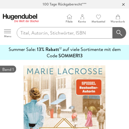
100 Tage Rückgaberecht***
Abholung in über 100 Filialen
Filiale
Konto
Merkzettel
Warenkorb
Hugendubel
Menu
Summer Sale:
13% Rabatt
auf viele Sortimente mit dem
12
mehr
Code
SOMMER13
erfahren
Band 1