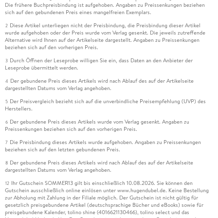
Die frühere Buchpreisbindung ist aufgehoben. Angaben zu Preissenkungen beziehen
sich auf den gebundenen Preis eines mangelfreien Exemplars.
Diese Artikel unterliegen nicht der Preisbindung, die Preisbindung dieser Artikel
2
wurde aufgehoben oder der Preis wurde vom Verlag gesenkt. Die jeweils zutreffende
Alternative wird Ihnen auf der Artikelseite dargestellt. Angaben zu Preissenkungen
beziehen sich auf den vorherigen Preis.
Durch Öffnen der Leseprobe willigen Sie ein, dass Daten an den Anbieter der
3
Leseprobe übermittelt werden.
Der gebundene Preis dieses Artikels wird nach Ablauf des auf der Artikelseite
4
dargestellten Datums vom Verlag angehoben.
Der Preisvergleich bezieht sich auf die unverbindliche Preisempfehlung (UVP) des
5
Herstellers.
Der gebundene Preis dieses Artikels wurde vom Verlag gesenkt. Angaben zu
6
Preissenkungen beziehen sich auf den vorherigen Preis.
Die Preisbindung dieses Artikels wurde aufgehoben. Angaben zu Preissenkungen
7
beziehen sich auf den letzten gebundenen Preis.
Der gebundene Preis dieses Artikels wird nach Ablauf des auf der Artikelseite
8
dargestellten Datums vom Verlag angehoben.
Ihr Gutschein SOMMER13 gilt bis einschließlich 10.08.2026. Sie können den
12
Gutschein ausschließlich online einlösen unter www.hugendubel.de. Keine Bestellung
zur Abholung mit Zahlung in der Filiale möglich. Der Gutschein ist nicht gültig für
gesetzlich preisgebundene Artikel (deutschsprachige Bücher und eBooks) sowie für
preisgebundene Kalender, tolino shine (4016621130466), tolino select und das