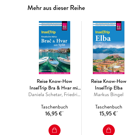
Mehr aus dieser Reihe
Reise Know-How
Reise Know-How
InselTrip Bra & Hvar mit
InselTrip Elba
Split
Daniela Schetar, Friedrich Köthe
Markus Bingel
Taschenbuch
Taschenbuch
16,95 €
15,95 €
*
*