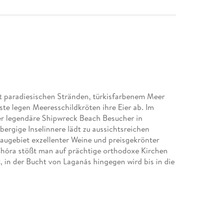
it paradiesischen Stränden, türkisfarbenem Meer
ste legen Meeresschildkröten ihre Eier ab. Im
er legendäre Shipwreck Beach Besucher in
ergige Inselinnere lädt zu aussichtsreichen
augebiet exzellenter Weine und preisgekrönter
 Chóra stößt man auf prächtige orthodoxe Kirchen
 in der Bucht von Laganás hingegen wird bis in die
iter, um alle Seiten der Ionischen Insel