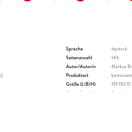
Dazu: kostenlose Web-App für Smartphone, Tab
passend zum Text, Routenführung zu allen bes
wichtigen Orten, Verlauf der Wanderungen, s
sowie einem Mini-Audiotrainer Griechisch
InselTrip
- die aktuellen Inselführer von Reise 
Sprache
deutsch
Seitenanzahl
144
Autor/Autorin
Markus Bi
bH
Produktart
kartoniert
Größe (L/B/H)
191/110/1
Herstelleradresse
Reise Kn
Straße 79