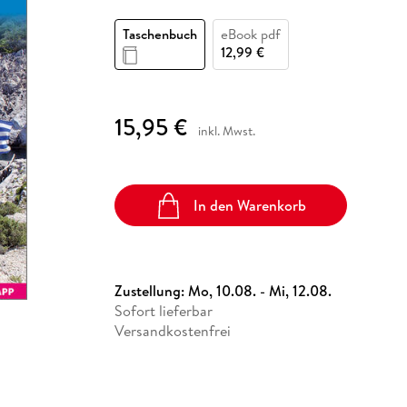
Fremdsprachige Bücher
n Lernhilfen
 Jugendbücher
eiber
Hörbuch Downloads im Bundle
cher
 Vergleich
 Puzzlezubehör
Lernen
New Adult
STABILO
Taschenbücher
Taschenbuch
eBook pdf
hilfen
hriller
 Backen
er
lender
Ratgeber
12,99 €
op
hriller
Romance
Sachbücher
15,95 €
precher:innen
inkl. Mwst.
Science Fiction
Fremdsprachige Bücher
In den Warenkorb
Zustellung:
Mo, 10.08. - Mi, 12.08.
Sofort lieferbar
Versandkostenfrei