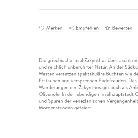
Merken
Empfehlen
Bewerten
Die griechische Insel Zakynthos überrascht m
und reichlich unberührter Natur. An der Südkü
Westen versetzen spektakuläre Buchten wie d
Erstaunen und versprechen Badefreuden. Das b
Wanderungen ein. Zakynthos gilt auch als Anb
Olivenöle. In der lebendigen Inselhauptstadt
und Spuren der venezianischen Vergangenheit,
Morgenstunden gefeiert.
Dieser aktuelle Reiseführer ist der ideale Begle
selbstständig zu entdecken: