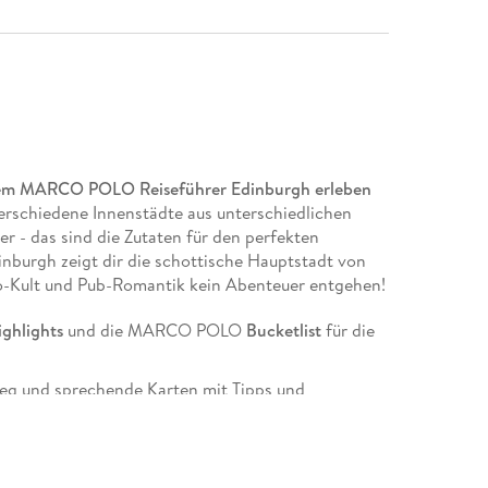
 dem MARCO POLO Reiseführer Edinburgh erleben
erschiedene Innenstädte aus unterschiedlichen
r - das sind die Zutaten für den perfekten
burgh zeigt dir die schottische Hauptstadt von
ro-Kult und Pub-Romantik kein Abenteuer entgehen!
ghlights
und die MARCO POLO
Bucketlist
für die
ieg und sprechende Karten mit Tipps und
en für einen nachhaltigen Urlaub, typische
d kleines Budget