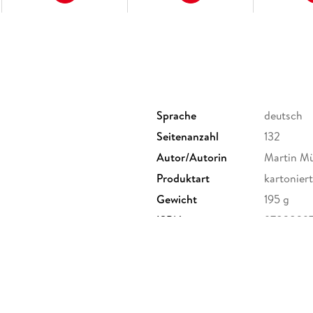
ERLEBE LOS!
Sprache
deutsch
Seitenanzahl
132
Autor/Autorin
Martin Mü
Produktart
kartoniert
Gewicht
195 g
ISBN
9783829
G, Marco Polo Str. 1, 73760
nt.com