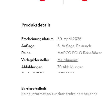
Produktdetails
Erscheinungsdatum
30. April 2026
Auflage
8. Auflage, Relaunch
Reihe
MARCO POLO Reiseführer
Verlag/Hersteller
Mairdumont
Abbildungen
70 Abbildungen
Größe (L/B/H)
187/103/12 mm
Herstelleradresse
MAIRDUMONT GmbH und Co.K
Ostfildern, info@mairdumo
Barrierefreiheit
Keine Information zur Barrierefreiheit bekannt