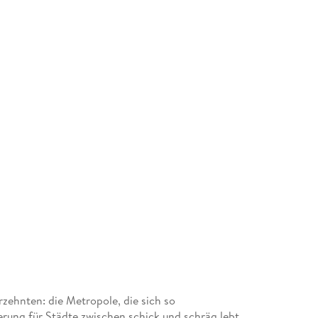
hrzehnten: die Metropole, die sich so
erung für Städte zwischen schick und schräg lebt