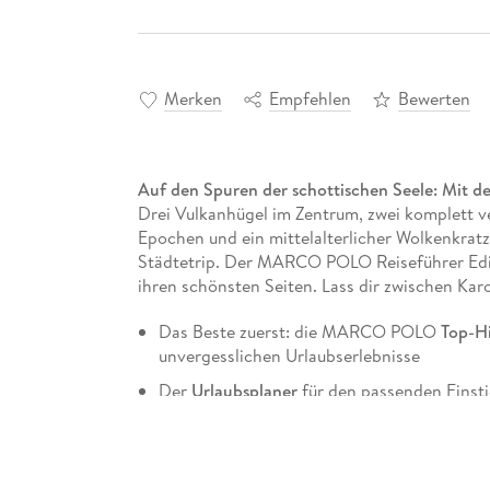
Merken
Empfehlen
Bewerten
Auf den Spuren der schottischen Seele: Mit
Drei Vulkanhügel im Zentrum, zwei komplett v
Epochen und ein mittelalterlicher Wolkenkratze
Städtetrip. Der MARCO POLO Reiseführer Edin
ihren schönsten Seiten. Lass dir zwischen Ka
Das Beste zuerst: die MARCO POLO
Top-Hi
unvergesslichen Urlaubserlebnisse
Der
Urlaubsplaner
für den passenden Einst
Reisehacks für jede Region
MARCO POLO
Best Of Tipps
: konkrete Ide
Urlaubserlebnisse, die Reise mit Kindern un